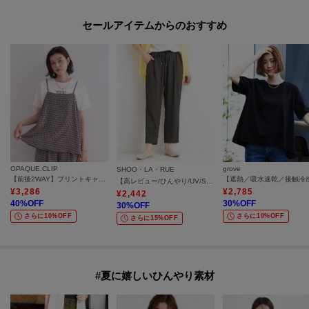
セールアイテムからのおすすめ
OPAQUE.CLIP
grove
SHOO・LA・RUE
【前後2WAY】プリントキャミブラウス／セットアップ可《洗濯機OK》
【高レビュー/ひんやり/UV/SS-3L/セットアップ可】さらさらぷるん イージーテーパードパンツ
¥
3,286
¥
2,785
¥
2,442
40
%OFF
30
%OFF
30
%OFF
さらに10%OFF
さらに10%OFF
さらに15%OFF
#夏に嬉しいひんやり素材