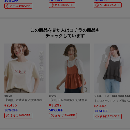
30
%OFF
さらに5%OFF
さらに10%OFF
さらに20%OFF
この商品を見た人はコチラの商品も
チェックしています
grove
grove
SHOO・LA・RUE/DRESK
【遮熱／吸水速乾／接触冷感／UVカット】ベーシックロゴTシャツ
【2点SET/お洒落見え/体型カバー】ツイード調キャミ×ブラウスセット
¥
2,435
¥
3,297
¥
2,442
30
%OFF
50
%OFF
30
%OFF
さらに10%OFF
さらに10%OFF
さらに10%OFF