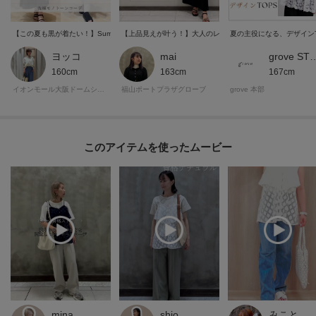
【この夏も黒が着たい！】Summer Black洗練モノトーンコーデ
【上品見えが叶う！】大人のレーススタイル特集
夏の主役になる、デザインT
ヨッコ
mai
grove S
160cm
163cm
167cm
イオンモール大阪ドームシティグローブ
福山ポートプラザグローブ
grove 本部
このアイテムを使ったムービー
mina
shio
みこと