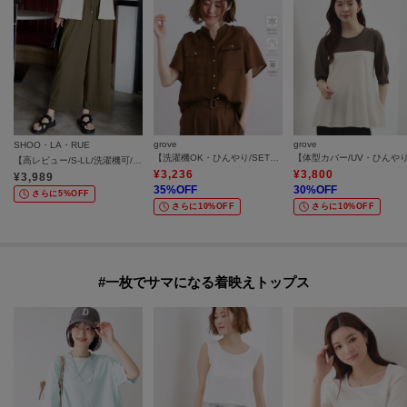
grove
grove
SHOO・LA・RUE
【洗濯機OK・ひんやり/SETUP可】シワになりにくい、フレアスリーブブラウス
【高レビュー/S-LL/洗濯機可/セットアップ可】着丈選べる 軽凛(かろりん) ひんやりフラップイージーパンツ
¥
3,236
¥
3,800
¥
3,989
35
%OFF
30
%OFF
さらに5%OFF
さらに10%OFF
さらに10%OFF
#一枚でサマになる着映えトップス