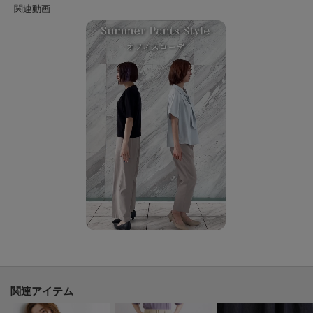
軽やかな表情で、シーズンレスに取り入れやすい仕上がりです。
【スタイリング】
スリーブレスニットやシャツとのレイヤードはもちろん、Tシャツに重ねたカ
ジュアルな着こなしもおすすめ。
秋には薄手のニットと合わせるなど、シーズンを通して幅広いスタイリング
が楽しめます。
プラスするだけで、着こなしに華やかさを添えてくれる一枚です。
※照明の関係により、実際よりも色味が違って見える場合があります。ま
た、パソコン・スマートフォンなどの環境により、若干製品と画像のカラー
が異なる場合もございます。
※掲載している一部着用・商品画像には、AI生成画像を使用しております。
実際の商品とは色味・質感・ディテール・シルエット等が異なる場合がござ
います。画像はイメージとしてご確認いただき、あらかじめご了承の上ご購
関連アイテム
入（ご予約）ください。