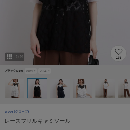
2
/
30
175
ブラック(019)
02(M)
○
04(LL)
×
grove
(グローブ)
レースフリルキャミソール