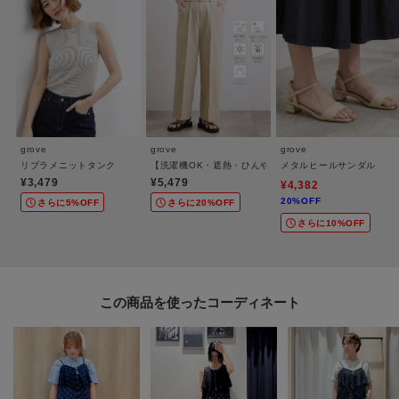
＊＊＊＊＊＊＊＊＊＊＊＊＊＊＊＊＊＊＊＊＊＊＊＊＊＊＊＊＊
【お買い物をよりお楽しみいただくために♪】
＼＼気になるアイテムはお気に入り登録がおすすめ！／／
grove
grove
grove
◆オンラインサイトの商品ページにある
リブラメニットタンク
【洗濯機OK・遮熱・ひんやり/SETUP可】シワになり
メタルヒールサンダル
『ハートマーク』をクリックして簡単に追加できます。
¥3,479
¥5,479
¥4,382
20%OFF
さらに5%OFF
さらに20%OFF
再入荷通知や値下げ情報、在庫状況をメルマガにてお知らせ！
さらに10%OFF
マイページにてお気に入り一覧もチェックできます！！
＊＊＊＊＊＊＊＊＊＊＊＊＊＊＊＊＊＊＊＊＊＊＊＊＊＊＊＊＊
この商品を使った
【26SS】