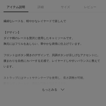
アイテム説明
詳細
サイズ
レビュー
繊細なレースを、軽やかなレイヤードで楽しんで
【デザイン】
ダイヤ柄のレースを贅沢に使用したキャミソールです。
胸元にはフリルをあしらい、華やかな表情に仕上げています。
フロントはボタン開きのデザインで、貝調ボタンが涼しげなアクセントに。
腰まわりを自然にカバーする丈感で、レイヤードしやすいバランスに整えて
います。
ストラップにはマットサテンテープを使用し、長さ調整が可能。
華奢なディテールが、繊細な印象を引き立てます。
【素材】
ほどよい透け感のあるレース素材を使用。