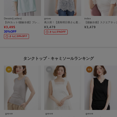
Dessin(Ladies)
grove
index
【UVカット/接触冷感】プレーティングTシャツ
再入荷！【貴島明日香さん着用】裾レイヤードタンクトップ
¥
3,495
¥
3,479
¥
3,479
30
%OFF
さらに5%OFF
さらに20%OFF
タンクトップ・キャミソールランキング
grove
grove
grove