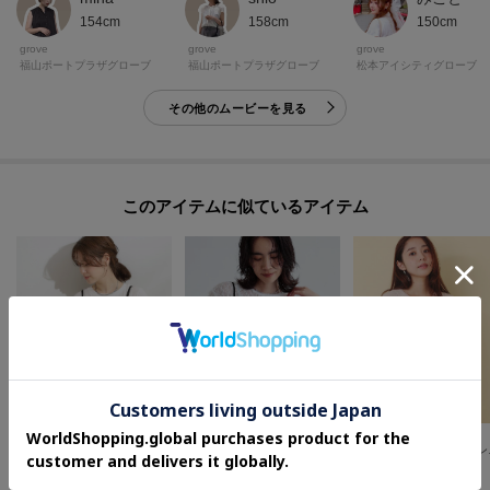
154cm
158cm
150cm
grove
grove
grove
福山ポートプラザグローブ
福山ポートプラザグローブ
松本アイシティグローブ
その他のムービーを見る
このアイテムに似ているアイテム
GALLEST
index
SHOO・LA・RUE/Cutie Blonde
◆【セットアップ可能】スクエアサッカービスチェ【洗える/カセット服】
【吸水速乾/接触冷
【2WAY】スカートにもなる イレヘム レースビスチェ
¥
2,376
¥
2,387
¥
3,492
70
%OFF
40
%OFF