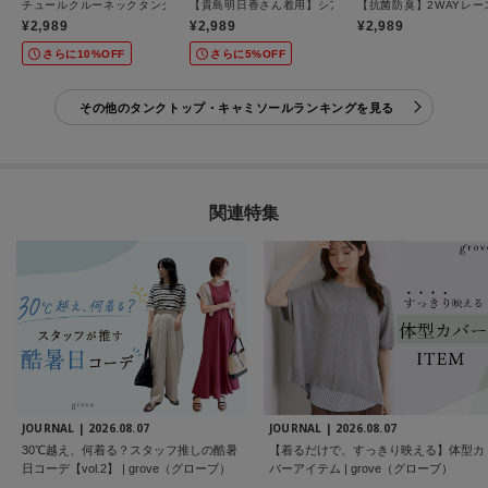
チュールクルーネックタンクトップ
【貴島明日香さん着用】シアードッキングスクエアタン
【抗菌防臭】2WAYレー
¥2,989
¥2,989
¥2,989
さらに10%OFF
さらに5%OFF
その他のタンクトップ・キャミソールランキングを見る
関連特集
JOURNAL |
2026.08.07
JOURNAL |
2026.08.07
30℃越え、何着る？スタッフ推しの酷暑
【着るだけで、すっきり映える】体型カ
日コーデ【vol.2】 | grove（グローブ）
バーアイテム | grove（グローブ）