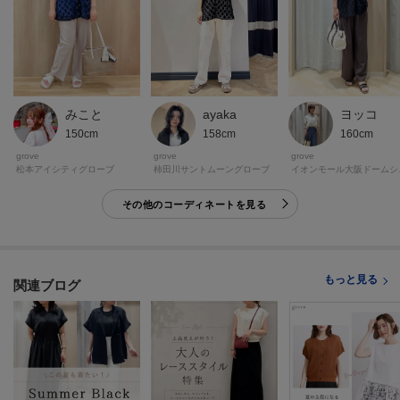
モデル情報：身長166cm B80 W59 H86 着用サイズ：02（M）
ayaka
みこと
ヨッコ
158cm
150cm
160cm
grove
grove
grove
柿田川サントムーングローブ
松本アイシティグローブ
イオン
その他のコーディネートを見る
もっと見る
関連ブログ