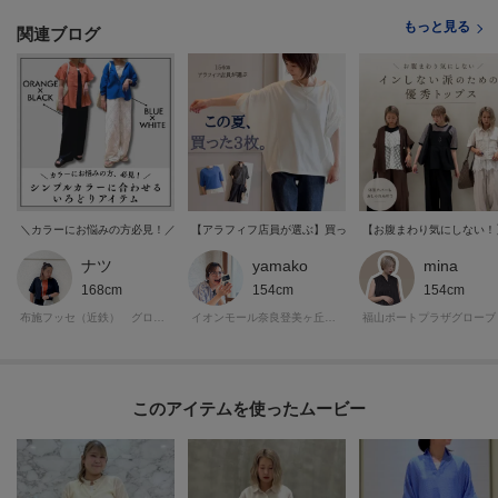
もっと見る
関連ブログ
＼カラーにお悩みの方必見！／シンプルカラーに合わせるいろどりアイテム特集
【アラフィフ店員が選ぶ】買ってよかった「相棒トップス」
【お腹まわり気にしない！
ナツ
yamako
mina
168cm
154cm
154cm
布施フッセ（近鉄） グローブ
イオンモール奈良登美ヶ丘グローブ
福山ポートプラザグローブ
このアイテムを使ったムービー