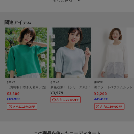
本体にはコットンにポリエステル糸をプレーティングした、毛羽立ちにない
表面がきれいなジャージ素材を使用。
ほどよいハリときれい見えする表情がデイリーに使いやすく、快適な着心地
関連アイテム
です。
【スタイリング】
ニットやカーディガンのインナーとして合わせるのがおすすめ。
裾のペプラムがさりげないポイントになり、レイヤードするだけでスタイル
に立体感が生まれます。
シンプルなトップス合わせでも表情が出るため、いつもの重ね着をアップデ
ートしたいときに活躍するインナーです。
grove
grove
grove
【貴島明日香さん着用／洗濯機OK】レイヤードにもおすすめ、軽やかクロップドニット
新色追加！【シリーズ累計36万枚/UVカット・ひんやり
裾アソートペプラムカット
【お客様のお声】
¥3,979
¥3,300
¥2,200
26%OFF
44%OFF
・レイヤーのタンクトップは多数見かけますが他にないレースの感じが映え
さらに20%OFF
さらに10%OFF
さらに20%OFF
ます。黒も欲しいです
・裾のレイヤードが控えめで落ち着きがあるので、セットアップしやすいで
す。
この商品を使った