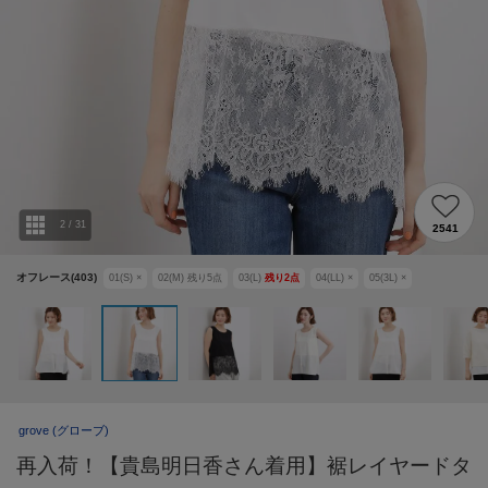
2
/
31
2541
オフレース(403)
01(S)
×
02(M)
残り
5
点
03(L)
残り
2
点
04(LL)
×
05(3L)
×
grove
(グローブ)
再入荷！【貴島明日香さん着用】裾レイヤードタ