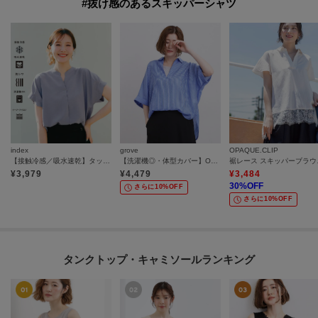
#抜け感のあるスキッパーシャツ
index
grove
OPAQUE.CLIP
【接触冷感／吸水速乾】タックスキッパーブラウス《防シワ／イージーアイロン／洗濯機OK／9col》
【洗濯機◎・体型カバー】ON/OFF使える、シアースキッパーシャツ
裾レース
¥
3,979
¥
4,479
¥
3,484
30
%OFF
さらに10%OFF
さらに10%OFF
タンクトップ・キャミソールランキング