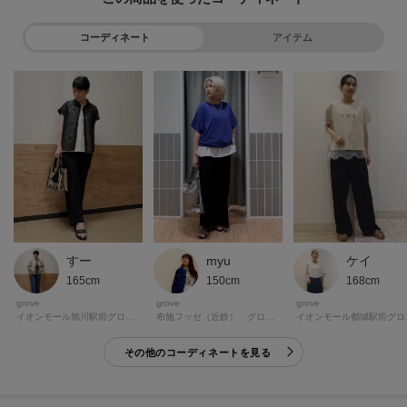
※照明の関係により、実際よりも色味が違って見える場合があります。ま
コーディネート
アイテム
た、パソコン・スマートフォンなどの環境により、若干製品と画像のカラー
が異なる場合もございます。
モデル情報：身長166cm B80 W59 H86 着用サイズ：02（M）
すー
myu
ケイ
165cm
150cm
168cm
grove
grove
grove
イオンモール旭川駅前グローブ
布施フッセ（近鉄） グローブ
イオ
その他のコーディネートを見る