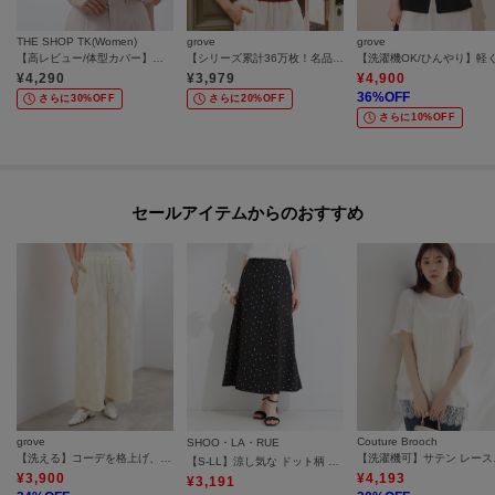
THE SHOP TK(Women)
grove
grove
【高レビュー/体型カバー】さらっと快適 ドルマン5分袖ブラウス
【シリーズ累計36万枚！名品ニット】やわらかドライタッチ ドルマンニット
¥
4,290
¥
3,979
¥
4,900
36
%OFF
さらに30%OFF
さらに20%OFF
さらに10%OFF
セールアイテムからのおすすめ
grove
Couture Brooch
SHOO・LA・RUE
【洗える】コーデを格上げ、レースイージーパンツ
【洗濯
【S-LL】涼し気な ドット柄 麻調フレアスカート
¥
3,900
¥
4,193
¥
3,191