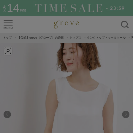
14
あ
と
時間
トップ
【公式】grove（グローブ）の通販
トップス
タンクトップ・キャミソール