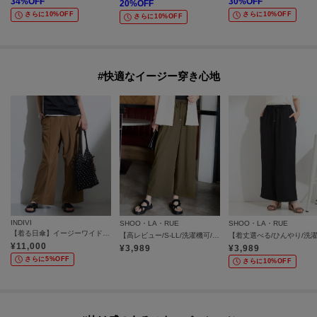
34
%OFF
30
%OFF
20
%OFF
さらに10%OFF
さらに10%OFF
さらに10%OFF
#快適なイージー穿き心地
INDIVI
SHOO・LA・RUE
SHOO・LA・RUE
【着る日傘】イージーワイドパンツ
【高レビュー/S-LL/洗濯機可/セットアップ可】着丈選べる 軽凛(かろりん) ひんやりフラップイージーパンツ
¥
11,000
¥
3,989
¥
3,989
さらに5%OFF
さらに10%OFF