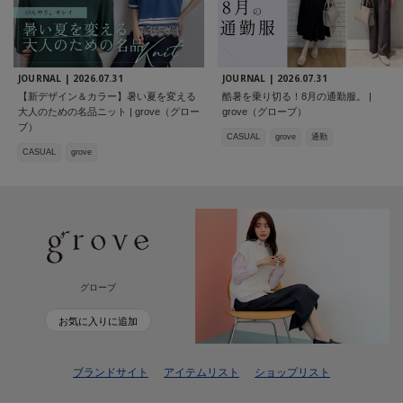
JOURNAL |
2026.07.31
JOURNAL |
2026.07.31
【新デザイン＆カラー】暑い夏を変える
酷暑を乗り切る！8月の通勤服。 |
大人のための名品ニット | grove（グロー
grove（グローブ）
ブ）
CASUAL
grove
通勤
CASUAL
grove
グローブ
お気に入りに追加
ブランドサイト
アイテムリスト
ショップリスト