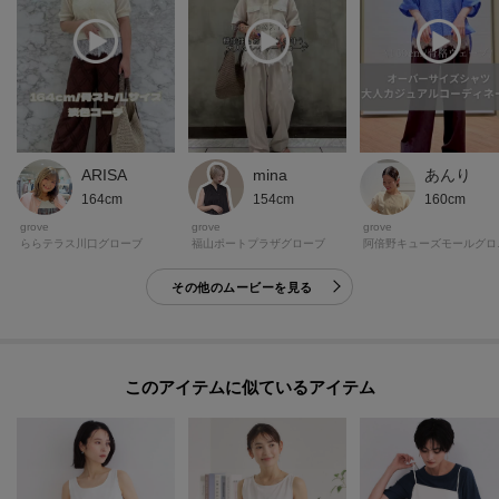
ARISA
mina
あんり
164cm
154cm
160cm
grove
grove
grove
ららテラス川口グローブ
福山ポートプラザグローブ
阿倍
その他のムービーを見る
このアイテムに似ているアイテム