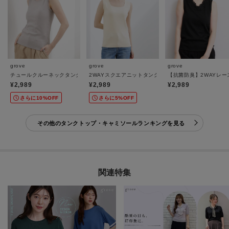
grove
grove
grove
チュールクルーネックタンクトップ
2WAYスクエアニットタンク
【抗菌防臭】2WAYレー
¥2,989
¥2,989
¥2,989
さらに10%OFF
さらに5%OFF
その他のタンクトップ・キャミソールランキングを見る
関連特集