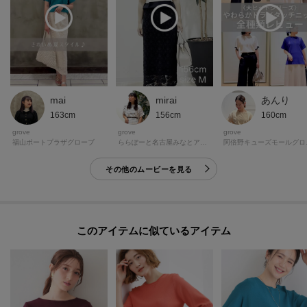
◆オンラインサイトの商品ページにある
『ハートマーク』をクリックして簡単に追加できます。
再入荷通知や値下げ情報、在庫状況をメルマガにてお知らせ！
マイページにてお気に入り一覧もチェックできます！！
mai
mirai
あんり
＊＊＊＊＊＊＊＊＊＊＊＊＊＊＊＊＊＊＊＊＊＊＊＊＊＊＊＊＊
163cm
156cm
160cm
grove
grove
grove
【26SS】
福山ポートプラザグローブ
ららぽーと名古屋みなとアクルスグローブ
阿倍
その他のムービーを見る
モデル情報：身長166cm B80 W59 H86 着用サイズ：02（M）
このアイテムに似ているアイテム