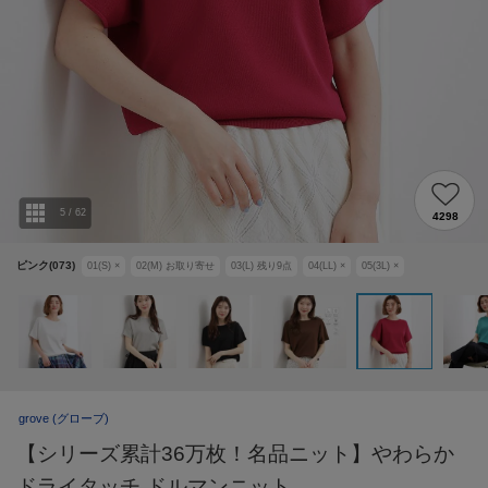
5
/
62
4298
ピンク(073)
01(S)
×
02(M)
お取り寄せ
03(L)
残り
9
点
04(LL)
×
05(3L)
×
grove
(グローブ)
【シリーズ累計36万枚！名品ニット】やわらか
ドライタッチ ドルマンニット