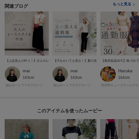
（073カラー・Mサイズ 156cm・普通）
もっと見る
関連ブログ
・さらっと涼しげな素材で、これからの季節に大活躍しそうです。
袖丈は二の腕を程よくカバーしてくれて、パンツにもスカートにも合わせや
すい着丈です。
とても気に入ったので、色違いでも欲しくなりました！
（303カラー・Lサイズ 160cm・ふっくら）
【上品見えが叶う！】大人のレーススタイル特集
【汗をかいても安心！】夏の洗える通勤服
【最高気温30℃】朝､5分
※照明の関係により、実際よりも色味が違って見える場合があります。ま
mai
mai
Haruka
た、パソコン・スマートフォンなどの環境により、若干製品と画像のカラー
163cm
163cm
164cm
が異なる場合もございます。
福山ポートプラザグローブ
福山ポートプラザグローブ
阿倍
＊＊＊＊＊＊＊＊＊＊＊＊＊＊＊＊＊＊＊＊＊＊＊＊＊＊＊＊＊
このアイテムを使ったムービー
【お買い物をよりお楽しみいただくために♪】
＼＼気になるアイテムはお気に入り登録がおすすめ！／／