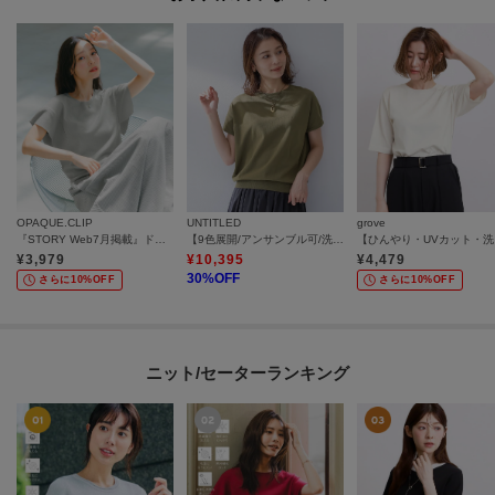
OPAQUE.CLIP
UNTITLED
grove
『STORY Web7月掲載』ドライタッチラメニット《UV／洗える／6col》
【9色展開/アンサンブル可/洗える】コットンベーシックニット
【ひん
¥
3,979
¥
10,395
¥
4,479
30
%OFF
さらに10%OFF
さらに10%OFF
ニット/セーターランキング