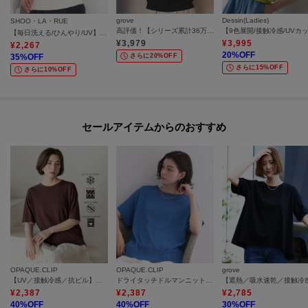
grove
Dessin(Ladies)
SHOO・LA・RUE
高評価！【シリーズ累計36万枚！名品ニット】やわらかドライタッチ スカラップスリーブニット
【毎日洗える/ひんやり/UV】二の腕隠れる さらっとドルマン半袖ニット
¥
3,979
¥
3,995
¥
2,267
20
%OFF
35
%OFF
さらに20%OFF
さらに15%OFF
さらに10%OFF
セールアイテムからのおすすめ
OPAQUE.CLIP
OPAQUE.CLIP
grove
【UV／接触冷感／抗ピル】シアー＆レイヤード風さらりニット《洗濯機OK》
ドライタッチドルマンニット【洗濯機OK】
¥
2,387
¥
2,387
¥
2,785
40
%OFF
40
%OFF
30
%OFF