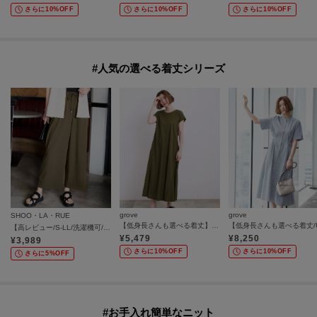
さらに10%OFF
さらに10%OFF
さらに10%OFF
#人気の選べる着丈シリーズ
grove
grove
SHOO・LA・RUE
【低身長さんも選べる着丈】モクロディフレンチワンピース
【高レビュー/S-LL/洗濯機可/セットアップ可】着丈選べる 軽凛(かろりん) ひんやりフラップイージーパンツ
¥
5,479
¥
8,250
¥
3,989
さらに10%OFF
さらに10%OFF
さらに5%OFF
#お手入れ簡単なニット