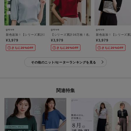
grove
grove
grove
新色追加！【シリーズ累計36万枚/UVカット・ひんやり・洗濯機OK】やわらかドライタ
【シリーズ累計36万枚！名品ニット】やわらかドライタ
新色追加！【シリーズ累
¥3,979
¥3,979
¥3,979
さらに20%OFF
さらに20%OFF
さらに20%OFF
その他のニット/セーターランキングを見る
関連特集