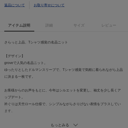
返品について
お取り寄せについて
アイテム説明
詳細
サイズ
レビュー
さらっと上品、Tシャツ感覚の名品ニット
【デザイン】
groveで人気の名品ニット。
ゆったりとしたドルマンスリーブで、Tシャツ感覚で気軽に着られながら上品
に決まる一枚です。
お客様からのお声をもとに、今年はシルエットを変更し、袖丈を少し長くア
ップデート。
衿ぐりは天竺ロール仕様で、シンプルながらさりげない表情をプラスしてい
ます。
裾はリブ編みで、アウトで着てもバランスよく決まりやすいデザインです。