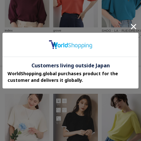
index
grove
SHOO・LA・RUE/DRESK
【接触冷感】クールタッチラップスリーブニット《UVケア／洗濯機OK／XS～3L／9col》
新色追加！【シリーズ累計36万枚/UVカット・ひんやり・洗濯機OK】やわらかドライタッチ 五分袖ニット
¥
2,785
¥
3,979
¥
1,744
30
%OFF
さらに20%OFF
50
%OFF
さらに10%OFF
さらに5%OFF
この商品を見た人はコチラの商品も
チェックしています