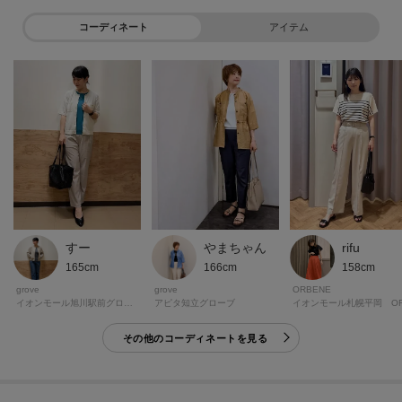
裾リブのおかげでアウトスタイルでもバランスよく決まり、デイリーに着回
コーディネート
アイテム
しやすい一枚です。
【お客様のお声】
・スッキリ着るならワンサイズ落としてもアリ。
普段はXL、LLあたりを着ていますが、着用画像からワンサイズ落としても綺
麗に着れるイメージだったので購入しましたが大成功でした。
シルエット、丈感、サイズ本当にパーフェクトです。肌あたりも良し。透け
感はそこまで気にならないです。
これでこの値段はかなり良い買い物が出来ました。白と黒で色違い購入しま
したが、この夏かなり重宝しそうです。
すー
やまちゃん
rifu
（003カラー・Lサイズ 173cm・ふっくら）
165cm
166cm
158cm
grove
grove
ORBENE
・以前より、このひんやり素材の商品が大好きで、毎年購入しております。
イオンモール旭川駅前グローブ
アピタ知立グローブ
今年はさらに日差しの熱を通しにくい素材にパワーアップしており、即、同
その他のコーディネートを見る
素材で別デザインをそれぞれ購入いたしました！
キレイ目カジュアルにも、ジャケットのインナーとしても、とても重宝しま
すし、シンプルなのに品があるデザインを大変気に入っております。