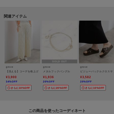
今シーズンはベーシックカラーに加え、バイカラーデザインやラメタイプも
登場しました。
関連アイテム
【素材】
柔らかく、さらりとしたドライタッチが特長のレーヨン／ポリエステルのニ
ット素材を使用。
・接触冷感
・日差しの熱を遮る
・UVカット
SOLD OUT
・毛玉になりにくい
grove
grove
grove
・洗濯機で洗える
【洗える】コーデを格上げ、レースイージーパンツ
メタルフックバングル
ビジューバックルクロスサ
夏に嬉しい機能がついており、デイリー使いに嬉しい素材です。
¥3,900
¥1,936
¥3,582
34%OFF
20%OFF
20%OFF
さらに10%OFF
さらに20%OFF
さらに10%OFF
総針編みでほどよい厚みがあり、インナーのアタリや透け感が気になりにく
くなっています。
【スタイリング】
この商品を使った
ワイドパンツ、スカートに合わせられるアイテム。