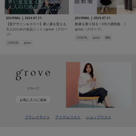
JOURNAL |
2026.07.31
JOURNAL |
2026.07.31
【新デザイン＆カラー】暑い夏を変える
酷暑を乗り切る！8月の通勤服。 |
大人のための名品ニット | grove（グロー
grove（グローブ）
ブ）
CASUAL
grove
通勤
CASUAL
grove
グローブ
お気に入りに追加
ブランドサイト
アイテムリスト
ショップリスト