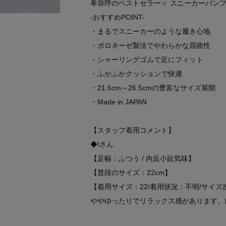
卑弥呼のベストセラー＜ スニーカーパンプ
-おすすめPOINT-
・まるでスニーカーのような履き心地
・ボロネーゼ製法でやわらかな屈曲性
・シャーリングゴムで足にフィット
・ふかふかクッションで快適
・21.5cm～26.5cmの豊富なサイズ展開
・Made in JAPAN
【スタッフ着用コメント】
◆Iさん
【足幅：ふつう / 内反小趾気味】
【普段のサイズ：22cm】
【着用サイズ：22/着用状況：不明/サイ
ややゆったりでリラックス感があります。