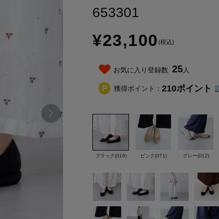
653301
¥23,100
(税込)
25
お気に入り登録数
人
210
ポイント
獲得ポイント：
ブラック(019)
ピンク(071)
グレー(012)