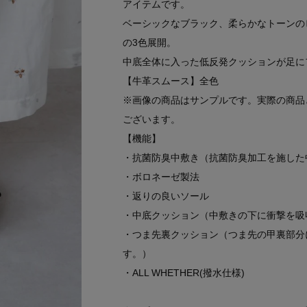
アイテムです。
ベーシックなブラック、柔らかなトーンの
の3色展開。
中底全体に入った低反発クッションが足に
【牛革スムース】全色
※画像の商品はサンプルです。実際の商品
ございます。
【機能】
・抗菌防臭中敷き（抗菌防臭加工を施した
・ボロネーゼ製法
・返りの良いソール
・中底クッション（中敷きの下に衝撃を吸
・つま先裏クッション（つま先の甲裏部分
す。）
・ALL WHETHER(撥水仕様)