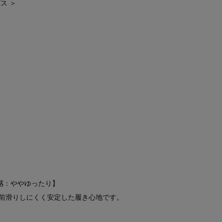
ス ＞
ズ感：ややゆったり】
前滑りしにくく安定した履き心地です。