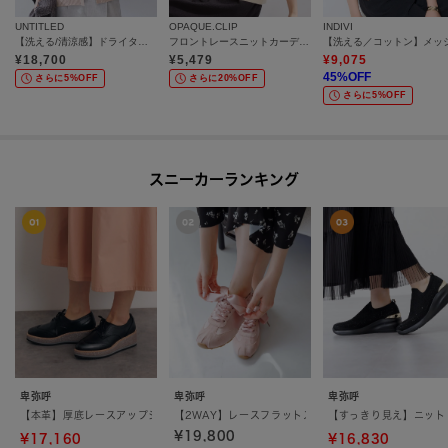
UNTITLED
OPAQUE.CLIP
INDIVI
【洗える/清涼感】ドライタッチスリーブレスカーディガン
フロントレースニットカーディガン【洗える】
¥
18,700
¥
5,479
¥
9,075
45
%OFF
さらに5%OFF
さらに20%OFF
さらに5%OFF
スニーカーランキング
卑弥呼
卑弥呼
卑弥呼
【本革】厚底レースアップシューズ／641107
【2WAY】レースフラットスニーカー／667102
【すっきり見え】ニット
¥19,800
¥17,160
¥16,830