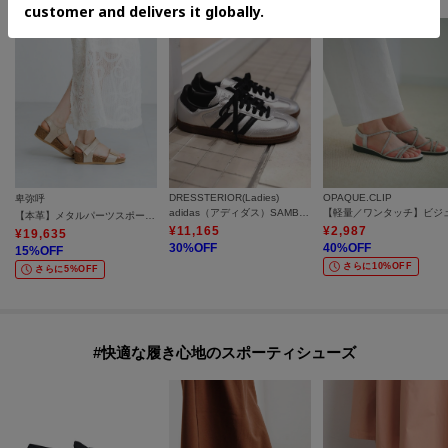
DRESSTERIOR(Ladies)
OPAQUE.CLIP
卑弥呼
adidas（アディダス）SAMBA OG W JI4218
【本革】メタルパーツスポーツサンダル／661203
¥
11,165
¥
2,987
¥
19,635
30
%OFF
40
%OFF
15
%OFF
さらに10%OFF
さらに5%OFF
#快適な履き心地のスポーティシューズ