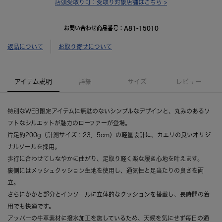
店頭受取り可：
受取り対象店舗はこちら >
お問い合わせ商品番号：
A81-15010
返品について
お取り寄せについて
アイテム説明
詳細
サイズ
レビュー
特別なWEB限定アイテムに無駄のないシンプルなデザインと、丸みのあるソ
フトなシルエットが魅力のローファーが登場。
片足約200g（計測サイズ：23．5cm）の軽量設計に、カエリの良いオリジ
ナルソールを採用。
歩行に合わせてしなやかに曲がり、足取り軽く楽な履き心地を叶えます。
裏側にはメッシュクッション生地を使用し、通気性と足当たりの良さを両
立。
さらにかかと部分とインソールに立体的なクッションを搭載し、長時間の着
用でも快適です。
アッパーの牛革素材に撥水加工を施しているため、天候を気にせず毎日の通