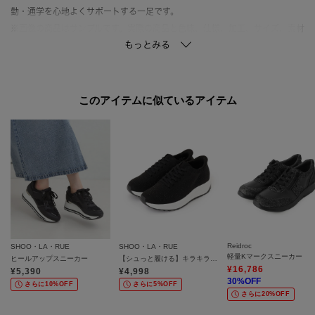
勤・通学を心地よくサポートする一足です。
※画像の商品はサンプルです。実際の商品と色味、仕様、加工、サイズ、素材
等が若干異なる場合がございます。
【スタッフ着用コメント】
◆Kさん
このアイテムに似ているアイテム
＜足幅：ふつう ／ 甲高＞
＜普段のサイズ：22．5cm＞
＜着用サイズ：22．5cm／着用状況：ストッキング／サイズ感：ぴったり＞
サイズは普段通りでよいかと思います。
そして、とにかく革が柔らかいです！ソールも軽いので、普段使いにピッタ
リ！
シンプルなデザインなので、学生さんからお仕事履き、普段使いなんでも合わ
せられるのが嬉しい！
Reidroc
SHOO・LA・RUE
SHOO・LA・RUE
軽量Kマークスニーカー
ヒールアップスニーカー
【シュっと履ける】キラキラニットスニーカー
*…*…*…*…*…*…*…*…*…*…*…*…*…*…
¥
16,786
¥
5,390
¥
4,998
30
%OFF
さらに10%OFF
さらに5%OFF
さらに20%OFF
【お手入れ方法】
≪スムース,ガラス 撥水機能付き≫シューキーパーなどで履きしわを伸ばし、し