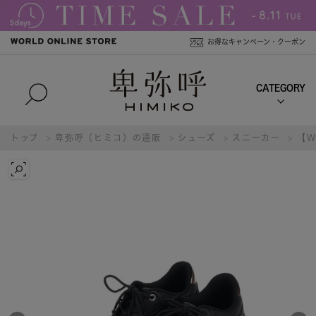
お得なキャンペーン・クーポン
トップ
卑弥呼（ヒミコ）の通販
シューズ
スニーカー
【W