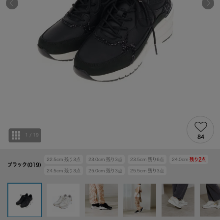
1
/
19
84
22.5cm
残り
3
点
23.0cm
残り
3
点
23.5cm
残り
6
点
24.0cm
残り
2
点
ブラック(019)
24.5cm
残り
3
点
25.0cm
残り
3
点
25.5cm
残り
3
点