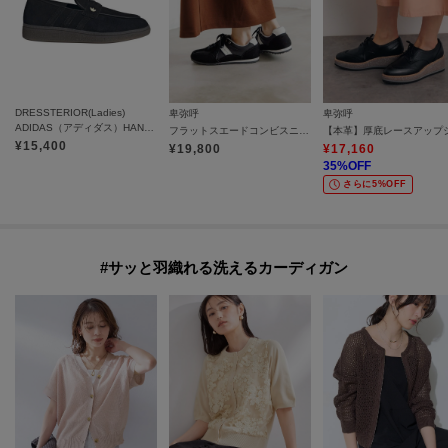
DRESSTERIOR(Ladies)
卑弥呼
卑弥呼
ADIDAS（アディダス）HANDBALL SPEZIAL ローファー
フラットスエードコンビスニーカー／657302
¥
15,400
¥
19,800
¥
17,160
35
%OFF
さらに5%OFF
#サッと羽織れる洗えるカーディガン