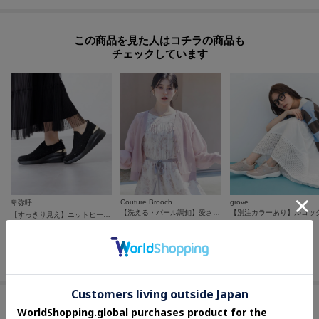
わの間の汚れを取りやすくします。靴用ブラシ（毛先が柔らかい天然毛のブ
ラシが便利です）で表面のホコリや泥を落とします。柔らかい綿布を用い
この商品を見た人はコチラの商品も
て、靴クリーナーで汚れを落とします。クリームは全体へ伸ばし、余分なクリ
チェックしています
ーナーが残らないようふき取ってください。乾拭きすると光沢が出ます。
撥水効果は永久ではありません。使用頻度や経年によって撥水性能の低下が
感じられた際は、防水スプレーをかけて乾かしてください(30秒程度)。かけ
すぎや、至近距離からのスプレーは変色、変質の原因となる場合があります
のでご注意ください。
Couture Brooch
grove
卑弥呼
【洗える・パール調釦】愛されシアーカーディガン
【すっきり見え】ニットヒールアップスニーカー／667101
¥
4,990
¥
9,350
¥
16,830
15
%OFF
さらに5%OFF
さらに5%OFF
セールアイテムからのおすすめ