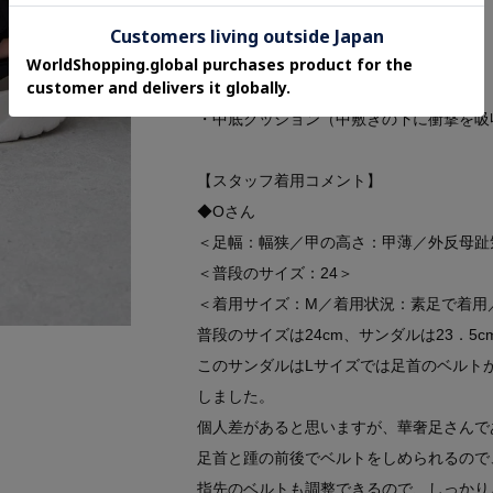
【機能】
・軽量ソール
・中底クッション（中敷きの下に衝撃を吸
【スタッフ着用コメント】
◆Oさん
＜足幅：幅狭／甲の高さ：甲薄／外反母趾
＜普段のサイズ：24＞
＜着用サイズ：M／着用状況：素足で着用
普段のサイズは24cm、サンダルは23．5
このサンダルはLサイズでは足首のベルト
しました。
個人差があると思いますが、華奢足さんで
足首と踵の前後でベルトをしめられるので
指先のベルトも調整できるので、しっかり