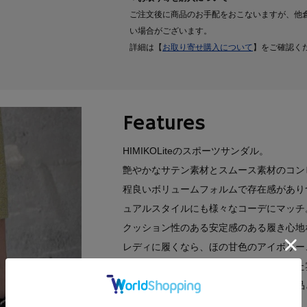
ご注文後に商品のお手配をおこないますが、他
い場合がございます。
詳細は【
お取り寄せ購入について
】をご確認く
Features
HIMIKOLiteのスポーツサンダル。
艶やかなサテン素材とスムース素材のコン
程良いボリュームフォルムで存在感があり
ュアルスタイルにも様々なコーデにマッチ
クッション性のある安定感のある履き心地
レディに履くなら、ほの甘色のアイボリー
ブラックもシックなカラーできちんとした
※画像の商品はサンプルです。実際の商品
ございます。