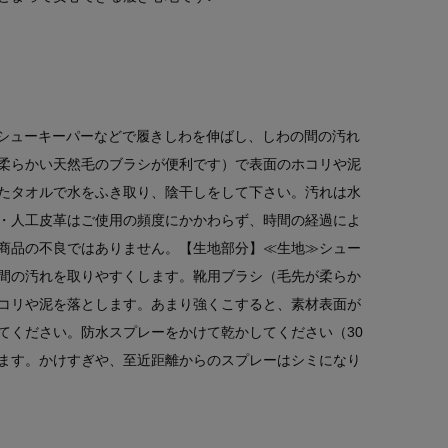
≫シューキーパーなどで履きしわを伸ばし、しわの間の汚れ
柔らかい天然毛のブラシが便利です）で表面のホコリや泥
たタオルで水をふき取り、陰干しをして下さい。汚れは水
・人工皮革はご使用の頻度にかかわらず、時間の経過によ
商品の不良ではありません。【生地部分】≪生地≫シュー
間の汚れを取りやすくします。靴用ブラシ（毛先が柔らか
コリや泥を落とします。あまり強くこすると、素材表面が
てください。防水スプレーをかけて乾かしてください（30
ます。かけすぎや、至近距離からのスプレーはシミになり