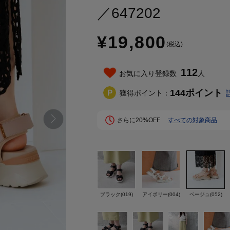
／647202
¥19,800
(税込)
112
お気に入り登録数
人
144
ポイント
獲得ポイント：
さらに20%OFF
すべての対象商品
ブラック(019)
アイボリー(004)
ベージュ(052)