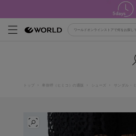
トップ
卑弥呼（ヒミコ）の通販
シューズ
サンダル・