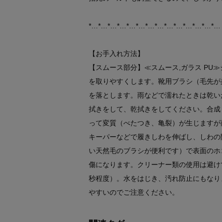
*…*…*…*…*…*…*…*…*…*…*…*…*…*…
【お手入れ方法】
【スムース部分】≪スムース,ガラス PU
を取りやすくします。靴用ブラシ（毛先が
を落とします。雨などで濡れたときは乾い
拭きをして、乾拭きをしてください。合成
って変質（べたつき、亀裂）が生じますが
キーパーなどで履きしわを伸ばし、しわの
い天然毛のブラシが便利です）で表面のホ
傷になります。クリーナー類の使用は避け
秒程度）。水をはじき、汚れ防止にもなり
やすいのでご注意ください。