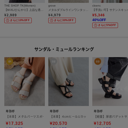
THE SHOP TK(Women)
grove
cloenc
【M-XL/ひんやり】上品な透け感 袖口シアーTシャツ
メタルダブルラインワンタッチサンダル
¥
2,989
¥
4,979
¥
5,346
40
%OFF
さらに10%OFF
さらに30%OFF
さらに5%OFF
サンダル・ミュールランキング
卑弥呼
卑弥呼
卑弥呼
【本革】メタルパーツスポーツサンダル/651203
【本革】4cmヒールUカットサンダル／661212
【軽量】厚底パデットサン
¥17,325
¥20,570
¥12,705