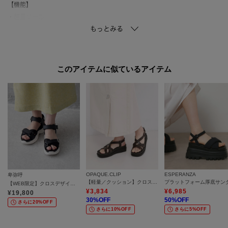
【機能】
・軽量ソール
・中底クッション（中敷きの下に衝撃を吸収するクッション入りで疲れにく
い仕様です。）
【スタッフ着用コメント】
このアイテムに似ているアイテム
◆Sさん
＜足幅：ふつう／甲の高さ：甲薄／外反母趾気味＞
＜普段のサイズ：24．5＞
＜着用サイズ：L／着用状況：素足で着用／サイズ感：ぴったり＞
普段24．5cmを履いていますが、このサンダルはLサイズでちょうどよかっ
たです。
とにかく軽くてびっくり！素材もやわらかいので、ラクなものを履きたいと
きはいつも選ぶサンダルです。
OPAQUE.CLIP
ESPERANZA
卑弥呼
マットな質感が大人っぽくてお気に入りです！
【軽量／クッション】クロスベルトサンダル《ヒール5cm》
プラットフォーム厚底サン
【WEB限定】クロスデザインスポーツサンダル／647202
¥
3,834
¥
6,985
¥
19,800
30
%OFF
50
%OFF
*…*…*…*…*…*…*…*…*…*…*…*…*…*…
さらに20%OFF
さらに10%OFF
さらに5%OFF
【お手入れ方法】