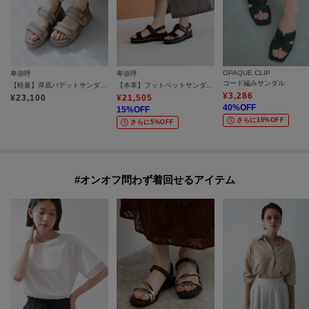
OPAQUE.CLIP
卑弥呼
卑弥呼
コード編みサンダル
【軽量】厚底パデットサンダル／661201
【本革】フットベットサンダル／661207
¥
3,286
¥
23,100
¥
21,505
40
%OFF
15
%OFF
さらに10%OFF
さらに5%OFF
#オンオフ問わず着回せるアイテム