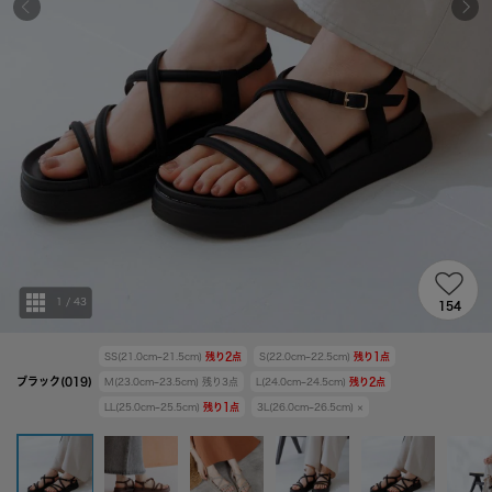
1
/
43
154
SS(21.0cm~21.5cm)
残り
2
点
S(22.0cm~22.5cm)
残り
1
点
ブラック(019)
M(23.0cm~23.5cm)
残り
3
点
L(24.0cm~24.5cm)
残り
2
点
LL(25.0cm~25.5cm)
残り
1
点
3L(26.0cm~26.5cm)
×