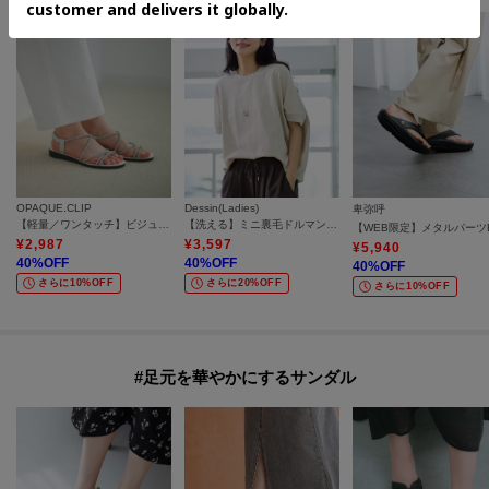
OPAQUE.CLIP
Dessin(Ladies)
卑弥呼
【軽量／ワンタッチ】ビジューストラップサンダル
【洗える】ミニ裏毛ドルマンスリーブプルオーバー
¥
2,987
¥
3,597
¥
5,940
40
%OFF
40
%OFF
40
%OFF
さらに10%OFF
さらに20%OFF
さらに10%OFF
#足元を華やかにするサンダル