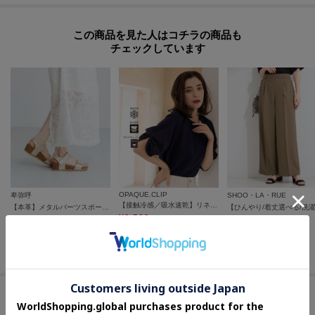
≪スムース,ガラス PU≫シューキーパーなどで履きしわを伸ばし、しわの間の
汚れを取りやすくします。靴用ブラシ（毛先が柔らかい天然毛のブラシが便
この商品を見た人はコチラの商品も
利です）で表面のホコリや泥を落とします。雨などで濡れたときは乾いたタ
チェックしています
オルで水をふき取り、陰干しをして下さい。汚れは水拭きをして、乾拭きをし
てください。合成・人工皮革はご使用の頻度にかかわらず、時間の経過によっ
て変質（べたつき、亀裂）が生じますが商品の不良ではありません。
OPAQUE.CLIP
卑弥呼
SHOO・LA・RUE
【接触冷感／吸水速乾】リネンライク タックスリーブブラウス《セットアップ対応／洗濯機OK》
【本革】メタルパーツスポーツサンダル／661203
¥
3,582
¥
19,635
¥
3,989
20
%OFF
15
%OFF
さらに15%OFF
さらに10%OFF
さらに5%OFF
セールアイテムからのおすすめ