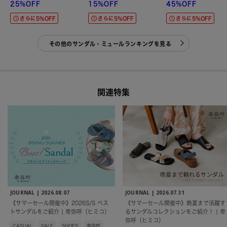
25%OFF
15%OFF
45%OFF
さらに5%OFF
さらに5%OFF
さらに5%OFF
その他のサンダル・ミュールランキングを見る
関連特集
JOURNAL |
2026.08.07
JOURNAL |
2026.07.31
《サマーセール開催中》2026S/S ベス
《サマーセール開催中》晩夏まで活躍す
トサンダルをご紹介 | 卑弥呼（ヒミコ）
るサンダルコレクションをご紹介！ | 卑
弥呼（ヒミコ）
CASUAL
SALE
SHOES
卑弥呼