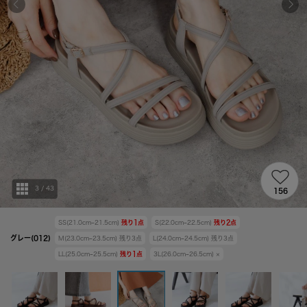
3
/
43
156
SS(21.0cm~21.5cm)
残り
1
点
S(22.0cm~22.5cm)
残り
2
点
グレー(012)
M(23.0cm~23.5cm)
残り
3
点
L(24.0cm~24.5cm)
残り
3
点
LL(25.0cm~25.5cm)
残り
1
点
3L(26.0cm~26.5cm)
×