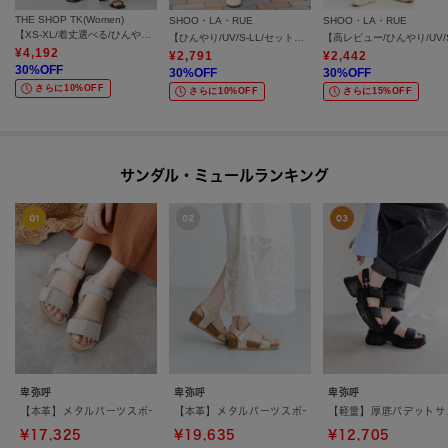
THE SHOP TK(Women)
SHOO・LA・RUE
SHOO・LA・RUE
【XS-XL/着丈選べる/ひんやり】暑い夏も心地よく ストレッチテーパードパンツ
【ひんやり/UV/S-LL/セットアップ可】さらさらぷるん イージーワイドパンツ
¥
4,192
¥
2,791
¥
2,442
30
%OFF
30
%OFF
30
%OFF
さらに10%OFF
さらに10%OFF
さらに15%OFF
サンダル・ミュールランキング
卑弥呼
卑弥呼
卑弥呼
【本革】メタルパーツスポーツサンダル/651203
【本革】メタルパーツスポーツサンダル／661203
【軽量】厚底パデットサン
¥17,325
¥19,635
¥12,705