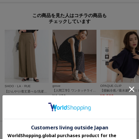
≪スムース,ガラス PU≫シューキーパーなどで履きしわを伸ばし、しわの間の
汚れを取りやすくします。靴用ブラシ（毛先が柔らかい天然毛のブラシが便
この商品を見た人はコチラの商品も
利です）で表面のホコリや泥を落とします。雨などで濡れたときは乾いたタ
チェックしています
オルで水をふき取り、陰干しをして下さい。汚れは水拭きをして、乾拭きをし
てください。合成・人工皮革はご使用の頻度にかかわらず、時間の経過によっ
て変質（べたつき、亀裂）が生じますが商品の不良ではありません。
grove
OPAQUE.CLIP
SHOO・LA・RUE
【人間工学】ワンタッチラインストーンストラップ厚底サンダル
【ひんやり/着丈選べる/洗濯後しわになりにくい/S-LL】大人の上品シルエット センタープレスタックワイドパンツ
¥
4,479
¥
3,582
¥
3,989
20
%OFF
さらに30%OFF
さらに15%OFF
さらに10%OFF
セールアイテムからのおすすめ