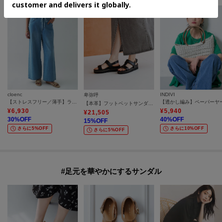
cloenc
INDIVI
卑弥呼
【ストレスフリー／薄手】ライトドロストデニムパンツ
【本革】フットベットサンダル／661207
¥
6,930
¥
5,940
¥
21,505
30
%OFF
40
%OFF
15
%OFF
さらに5%OFF
さらに10%OFF
さらに5%OFF
#足元を華やかにするサンダル