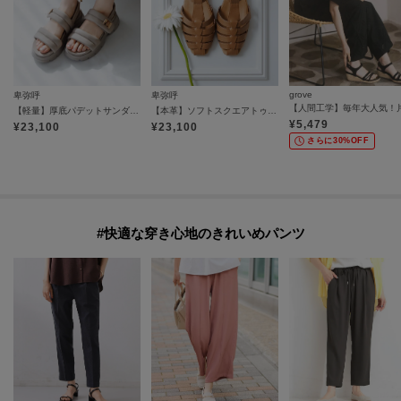
grove
卑弥呼
卑弥呼
【軽量】厚底パデットサンダル／661201
【本革】ソフトスクエアトゥグルカシューズ／651501
¥
5,479
¥
23,100
¥
23,100
さらに30%OFF
#快適な穿き心地のきれいめパンツ