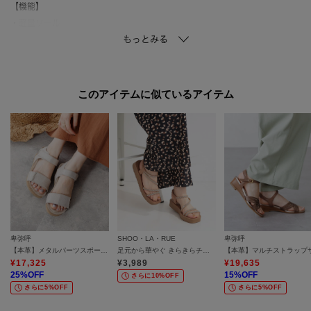
【機能】
・軽量ソール
・中底クッション（中敷きの下に衝撃を吸収するクッション入りで疲れにく
い仕様です。）
【スタッフ着用コメント】
このアイテムに似ているアイテム
◆Sさん
＜足幅：ふつう／甲の高さ：甲薄／外反母趾気味＞
＜普段のサイズ：24．5＞
＜着用サイズ：L／着用状況：素足で着用／サイズ感：ぴったり＞
普段24．5cmを履いていますが、このサンダルはLサイズでちょうどよかっ
たです。
とにかく軽くてびっくり！素材もやわらかいので、ラクなものを履きたいと
きはいつも選ぶサンダルです。
卑弥呼
SHOO・LA・RUE
卑弥呼
マットな質感が大人っぽくてお気に入りです！
【本革】メタルパーツスポーツサンダル/651203
足元から華やぐ きらきらチューブサンダル
¥
17,325
¥
3,989
¥
19,635
*…*…*…*…*…*…*…*…*…*…*…*…*…*…
25
%OFF
15
%OFF
さらに10%OFF
さらに5%OFF
さらに5%OFF
【お手入れ方法】