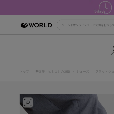
トップ
卑弥呼（ヒミコ）の通販
シューズ
フラットシ