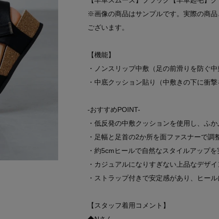
【羊革スムース】ブラック【羊革起毛】グ
※画像の商品はサンプルです。実際の商品
ございます。
【機能】
・ノンスリップ中敷（足の前滑りを防ぐ中
・中底クッション貼り（中敷きの下に衝撃
-おすすめPOINT-
・低反発の中敷クッションを使用し、ふか
・足幅と足首の2か所を面ファスナーで調
・約5cmヒールで自然なスタイルアップを
・カジュアルになりすぎない上品なデザイ
・ストラップ付きで安定感があり、ヒール
【スタッフ着用コメント】