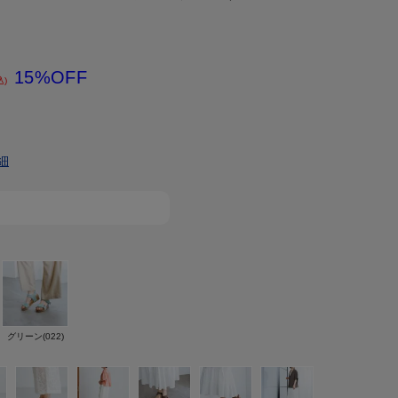
15%OFF
込)
細
グリーン(022)