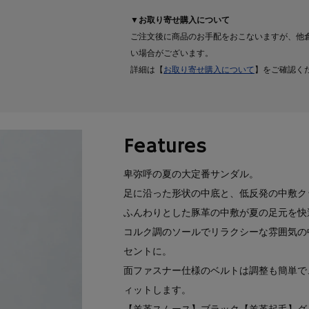
▼お取り寄せ購入について
ご注文後に商品のお手配をおこないますが、他
い場合がございます。
詳細は【
お取り寄せ購入について
】をご確認く
Features
卑弥呼の夏の大定番サンダル。
足に沿った形状の中底と、低反発の中敷ク
ふんわりとした豚革の中敷が夏の足元を快
コルク調のソールでリラクシーな雰囲気の中
セントに。
面ファスナー仕様のベルトは調整も簡単で
ィットします。