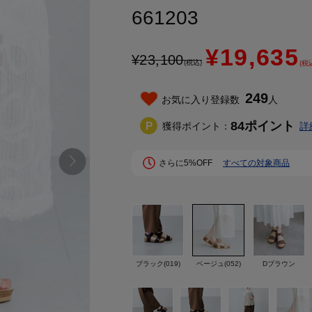
661203
¥19,635
¥
23,100
(税込)
(税
249
お気に入り登録数
人
84
ポイント
獲得ポイント：
詳
さらに5%OFF
すべての対象商品
ブラック(019)
ベージュ(052)
Dブラウン