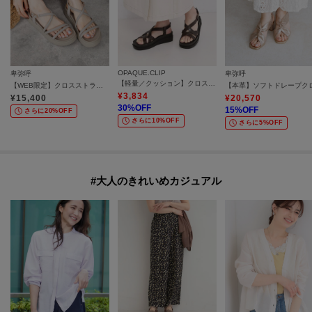
OPAQUE.CLIP
卑弥呼
卑弥呼
【軽量／クッション】クロスベルトサンダル《ヒール5cm》
【WEB限定】クロスストラップサンダル／651250
¥
3,834
¥
15,400
¥
20,570
30
%OFF
15
%OFF
さらに20%OFF
さらに10%OFF
さらに5%OFF
#大人のきれいめカジュアル