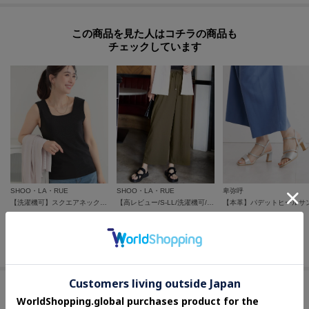
柔らかい素材で足当たりが良く、クッション性もあるため快適に履けます。
面ファスナーで細かく調整できるので、自分の足に合わせやすいのもポイント
この商品を見た人はコチラの商品も
です。ややゆとりのあるサイズ感で、締め付け感なく履けました。
チェックしています
*…*…*…*…*…*…*…*…*…*…*…*…*…*…
◆Iさん
【足幅：ふつう / 内反小趾気味】
【普段のサイズ：22cm】
【着用サイズ：22/着用状況：素足/サイズ感：ちょうど良い】
ベルトで足幅の細かな調整ができるためフィット感を作りやすい仕様です。ク
SHOO・LA・RUE
SHOO・LA・RUE
卑弥呼
ッション性も高く歩行時の負担が少なく、長時間でも快適に履けます。最初
【洗濯機可】スクエアネックが小顔効果に きらきらラメタンクトップ
【高レビュー/S-LL/洗濯機可/セットアップ可】着丈選べる 軽凛(かろりん) ひんやりフラップイージーパンツ
はやや当たりを感じますが革素材のため履くほどに馴染みます。
¥
1,989
¥
3,989
¥
17,325
25
%OFF
さらに10%OFF
さらに5%OFF
さらに5%OFF
*…*…*…*…*…*…*…*…*…*…*…*…*…*…
【お手入れ方法】
≪スムース,ガラス≫シューキーパーなどで履きしわを伸ばし、しわの間の汚れ
セールアイテムからのおすすめ
を取りやすくします。靴用ブラシ（毛先が柔らかい天然毛のブラシが便利で