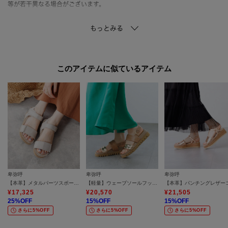
等が若干異なる場合がございます。
【機能】
・ノンスリップ中敷（足の前滑りを防ぐ中敷きを使用しています。）
・中底クッション貼り（中敷きの下に衝撃を吸収するクッション入りで疲れ
にくい仕様です。）
このアイテムに似ているアイテム
-おすすめPOINT-
・低反発の中敷クッションを使用し、ふかふかと柔らかな履き心地
・足幅と足首の2か所を面ファスナーで調整でき、フィット感の調整が簡単
・約5cmヒールで自然なスタイルアップを実現
・カジュアルになりすぎない上品なデザインで、きれいめコーデにも好相性
・ストラップ付きで安定感があり、ヒールに慣れていない方にもおすすめ
卑弥呼
卑弥呼
卑弥呼
【スタッフ着用コメント】
【本革】メタルパーツスポーツサンダル/651203
【軽量】ウェーブソールフットベットサンダル／661208
◆Nさん
¥
17,325
¥
20,570
¥
21,505
【足幅：幅広 / 内反小趾気味】
25
%OFF
15
%OFF
15
%OFF
さらに5%OFF
さらに5%OFF
さらに5%OFF
【普段のサイズ：23.5cm】
【着用サイズ：23.5/着用状況：素足/サイズ感：ややゆったり】