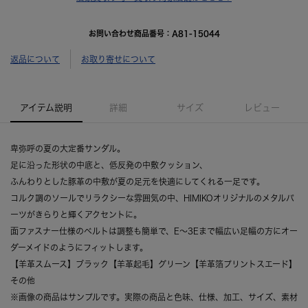
お問い合わせ商品番号：
A81-15044
返品について
お取り寄せについて
アイテム説明
詳細
サイズ
レビュー
卑弥呼の夏の大定番サンダル。
足に沿った形状の中底と、低反発の中敷クッション、
ふんわりとした豚革の中敷が夏の足元を快適にしてくれる一足です。
コルク調のソールでリラクシーな雰囲気の中、HIMIKOオリジナルのメタルパ
ーツがきらりと輝くアクセントに。
面ファスナー仕様のベルトは調整も簡単で、E～3Eまで幅広い足幅の方にオー
ダーメイドのようにフィットします。
【羊革スムース】ブラック【羊革起毛】グリーン【羊革箔プリントスエード】
その他
※画像の商品はサンプルです。実際の商品と色味、仕様、加工、サイズ、素材