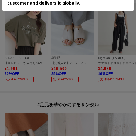
す）で表面のホコリや泥を落とします。柔らかい綿布を用いて、靴クリーナ
ーで汚れを落とします。クリームは全体へ伸ばし、余分なクリーナーが残らな
いようふき取ってください。乾拭きすると光沢が出ます。防水スプレーをか
けて乾かしてください（30秒程度）。水をはじき、汚れ防止にもなります。
かけすぎや、至近距離からのスプレーはシミになりやすいのでご注意くださ
い。≪起毛≫シューキーパーなどで履きしわを伸ばし、しわの間の汚れを取り
やすくします。靴用ブラシ（毛先が柔らかい天然毛のブラシが便利です）で
SHOO・LA・RUE
卑弥呼
Right-on（LADIES）
表面の毛並に沿ってブラッシングをしてください。部分的な汚れは固形タイ
【高レビュー/ひんやり/UV/二の腕カバー】大人カジュアルな ぷっくりラメプリント お袖ふんわりTシャツ
【定番人気】Vカットミュールサンダル／663202
ウエストドロストサロペッ
プのスエード用クリーナーで汚れを落としてください。防水スプレーをかけて
¥
1,991
¥
16,500
¥
4,989
乾かしてください（30秒程度）。水をはじき、汚れ防止にもなります。かけ
20
%OFF
25
%OFF
16
%OFF
さらに20%OFF
さらに5%OFF
さらに10%OFF
すぎや、至近距離からのスプレーはシミになりやすいのでご注意ください。
#足元を華やかにするサンダル