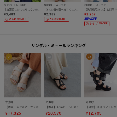
SHOO・LA・RUE
SHOO・LA・RUE
SHOO・LA・RUE
【洗濯後しわになりにくい/S-LL/UV】きれいめにもラフにも フラップポケットがポイントのバンドカラーシャツ
【S-LL/柄が選べる】ウエストゴムでらくちん 大人プリーツイージーパンツ
¥
3,489
¥
2,989
¥
2,267
35
%OFF
さらに20%OFF
さらに20%OFF
さらに10%OFF
サンダル・ミュールランキング
卑弥呼
卑弥呼
卑弥呼
【本革】メタルパーツスポーツサンダル/651203
【本革】4cmヒールUカットサンダル／661212
【軽量】厚底パデットサン
¥17,325
¥20,570
¥12,705