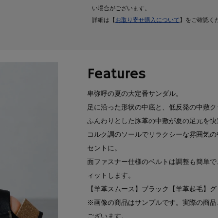
い場合がございます。
詳細は【
お取り寄せ購入について
】をご確認く
Features
卑弥呼の夏の大定番サンダル。
足に沿った形状の中底と、低反発の中敷ク
ふんわりとした豚革の中敷が夏の足元を快
コルク調のソールでリラクシーな雰囲気の中
セントに。
面ファスナー仕様のベルトは調整も簡単で
ィットします。
【羊革スムース】ブラック【羊革起毛】グ
※画像の商品はサンプルです。実際の商品
ございます。