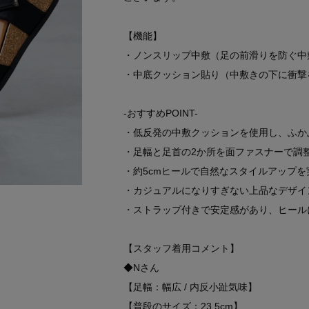
【機能】
・ノンスリップ中敷（足の前滑りを防ぐ中
・中底クッション貼り（中敷きの下に衝撃
-おすすめPOINT-
・低反発の中敷クッションを使用し、ふか
・足幅と足首の2か所を面ファスナーで調
・約5cmヒールで自然なスタイルアップを
・カジュアルになりすぎない上品なデザイ
・ストラップ付きで安定感があり、ヒール
【スタッフ着用コメント】
◆Nさん
【足幅：幅広 / 内反小趾気味】
【普段のサイズ：23.5cm】