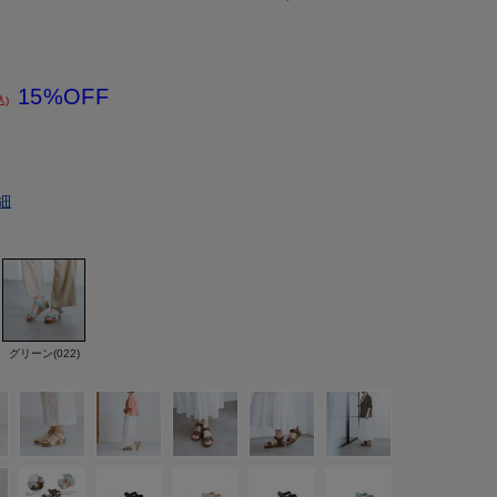
15%OFF
込)
細
グリーン(022)