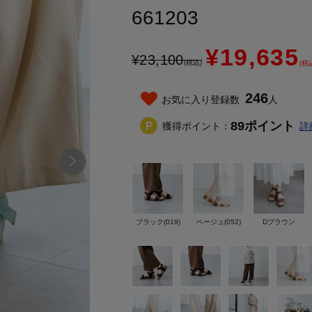
661203
¥19,635
¥
23,100
(税込)
(税
246
お気に入り登録数
人
89
ポイント
獲得ポイント：
詳
ブラック(019)
ベージュ(052)
Dブラウン