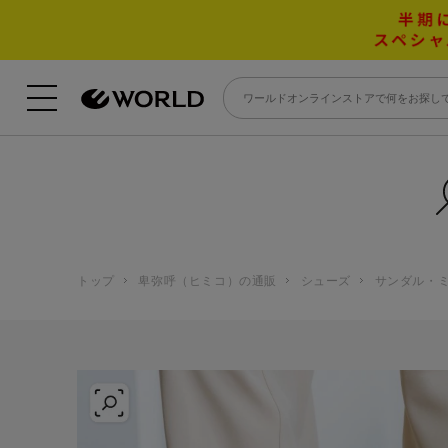
トップ
卑弥呼（ヒミコ）の通販
シューズ
サンダル・