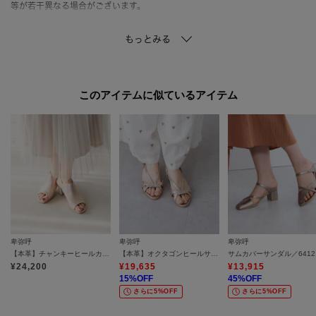
等が若干異なる場合がございます。
【機能】
・滑りにくいソール
・ノンスリップ中敷（足の前滑りを防ぐ中敷きを使用しています。）
・抗菌防臭中敷き（抗菌防臭加工を施した中敷きを使用しています。
このアイテムに似ているアイテム
・中底クッション貼り（中敷きの下に衝撃を吸収するクッション入りで疲れ
にくい仕様です。）
・ALL WEATHER（撥水仕様）
【スタッフ着用コメント】
◆Fさん
＜足幅：ふつう ／ 内反小趾気味＞
＜普段のサイズ：23．5cm＞
卑弥呼
卑弥呼
卑弥呼
＜着用サイズ：23．5cm／着用状況：素足／サイズ感：ぴったり＞
【本革】チャンキーヒールカバードサンダル／653203
【本革】オクタゴンヒールサンダル／661213
サムカバーサンダル／6412
サンダルながら足全体にフィット感があり、脱げにくい履き心地。
¥
24,200
¥
19,635
¥
13,915
安定感が高く、長時間の着用も安心です。
15
%OFF
45
%OFF
さらに5%OFF
さらに5%OFF
＊…＊…＊…＊…＊…＊…＊…＊…＊…＊…＊…＊…＊…＊…