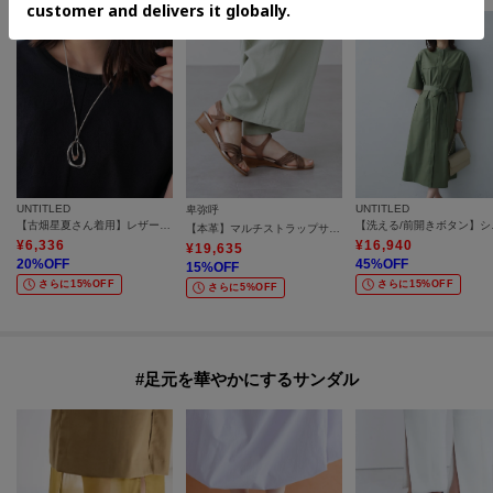
し、しわの間の汚れを取りやすくします。柔らかい布で軽くたたくようにホ
コリや泥を落とします。防水スプレーをかけて乾かしてください（30秒程
度）。水をはじき、汚れ防止にもなります。かけすぎや、至近距離からのス
プレーはシミになりやすいのでご注意ください。
UNTITLED
UNTITLED
卑弥呼
【古畑星夏さん着用】レザー調トップネックレス
【洗える/
【本革】マルチストラップサンダル／663203
¥
6,336
¥
16,940
¥
19,635
20
%OFF
45
%OFF
15
%OFF
さらに15%OFF
さらに15%OFF
さらに5%OFF
#足元を華やかにするサンダル