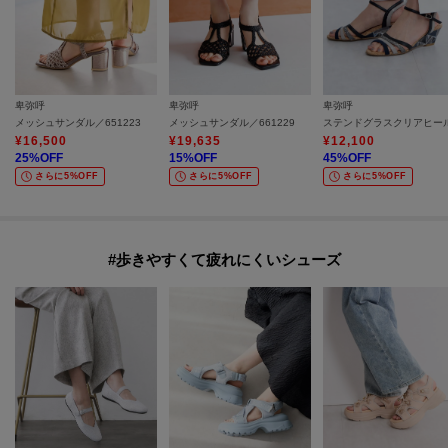
卑弥呼
卑弥呼
卑弥呼
メッシュサンダル／651223
メッシュサンダル／661229
¥
16,500
¥
19,635
¥
12,100
25
%OFF
15
%OFF
45
%OFF
さらに5%OFF
さらに5%OFF
さらに5%OFF
#歩きやすくて疲れにくいシューズ