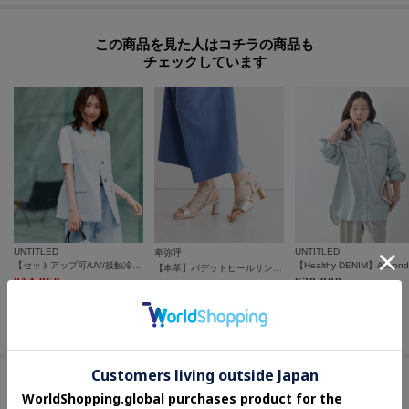
◆Kさん
この商品を見た人はコチラの商品も
＜足幅：ふつう ／ 甲高＞
チェックしています
＜普段のサイズ：22．5cm＞
＜着用サイズ：22．5cm／着用状況：素足／サイズ感：ぴったり＞
見た目はボリュームがありますが、履くと気にならなかったです。
コーデのポイントになります。
＊…＊…＊…＊…＊…＊…＊…＊…＊…＊…＊…＊…＊…＊…
【お手入れ方法】
≪スムース,ガラス 撥水機能付き≫シューキーパーなどで履きしわを伸ばし、し
UNTITLED
UNTITLED
卑弥呼
わの間の汚れを取りやすくします。靴用ブラシ（毛先が柔らかい天然毛のブ
【セットアップ可/UV/接触冷感】スラブキーネックジレ
【本革】パデットヒールサンダル／651217
ラシが便利です）で表面のホコリや泥を落とします。柔らかい綿布を用い
¥
14,850
¥
20,900
¥
17,325
50
%OFF
25
%OFF
て、靴クリーナーで汚れを落とします。クリームは全体へ伸ばし、余分なクリ
さらに15%OFF
さらに5%OFF
ーナーが残らないようふき取ってください。乾拭きすると光沢が出ます。
撥水効果は永久ではありません。使用頻度や経年によって撥水性能の低下が
感じられた際は、防水スプレーをかけて乾かしてください(30秒程度)。かけ
すぎや、至近距離からのスプレーは変色、変質の原因となる場合があります
セールアイテムからのおすすめ
のでご注意ください。≪デリケート≫シューキーパーなどで履きしわを伸ば