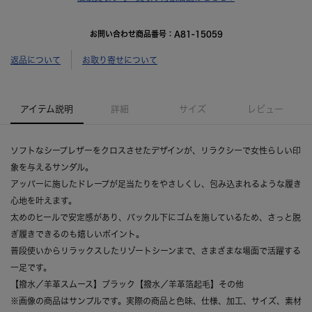
お問い合わせ商品番号：
A81-15059
返品について
お取り寄せについて
アイテム説明
詳細
サイズ
レビュー
ソフトなシープレザーをクロスさせたデザインが、リラクシーで女性らしい印
象を与えるサンダル。
アッパーに施したドレープが足当たりをやさしくし、包み込まれるような履き
心地を叶えます。
太めのヒールで安定感があり、バックル下にゴムを施しているため、さっと脱
ぎ履きできるのも嬉しいポイント。
普段使いからリラックスしたリゾートシーンまで、さまざまな場面で活躍する
一足です。
【撥水／羊革スムース】ブラック【撥水／羊革箔起毛】その他
※画像の商品はサンプルです。実際の商品と色味、仕様、加工、サイズ、素材