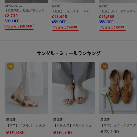
OPAQUE.CLIP
卑弥呼
卑弥呼
【抗菌防臭／軽量／ウォッシャブル】スクエアトゥニットメリージェーン
【軽量】ラインストーンベルトスポサン／657203
¥
2,739
¥
11,495
¥
13,585
50
%OFF
45
%OFF
35
%OFF
さらに20%OFF
さらに5%OFF
さらに5%OFF
サンダル・ミュールランキング
卑弥呼
卑弥呼
卑弥呼
【本革】メタルパーツスポーツサンダル／661203
【定番人気】Vカットミュールサンダル／663202
【本革】ソフトスクエア
¥23,100
¥19,635
¥16,500