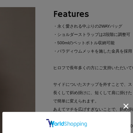
Features
・永く愛される中ぶりの2WAYバッグ
・ショルダーストラップは2段階に調整可
・500mlのペットボトル収納可能
・パラディウムメッキを施した金具を採用
ヒロフで長年多くの方にご支持いただいて
サイドについたスナップを外すことで、ス
長くして斜め掛けに、短くして肩に掛けた
で簡単に変えられます。
あえてマチを広げすぎないことで、斜め掛
けます。
見た目よりもしっかりと収納力があり、50