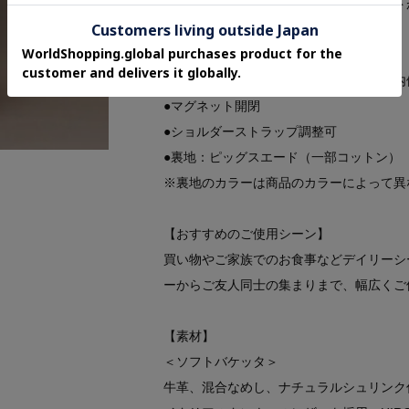
外側・内側にはそれぞれジッパーポケット
のに便利です。
●ポケット 外側：ジッパーポケット×1、内
●マグネット開閉
●ショルダーストラップ調整可
●裏地：ピッグスエード（一部コットン）
※裏地のカラーは商品のカラーによって異
【おすすめのご使用シーン】
買い物やご家族でのお食事などデイリーシ
ーからご友人同士の集まりまで、幅広くご
【素材】
＜ソフトバケッタ＞
牛革、混合なめし、ナチュラルシュリンク