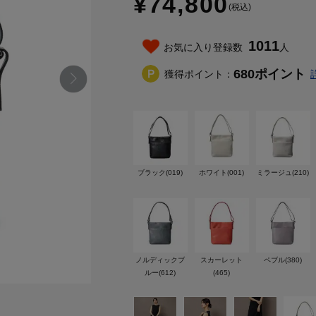
¥74,800
(税込)
1011
お気に入り登録数
人
680
ポイント
獲得ポイント：
ブラック(019)
ホワイト(001)
ミラージュ(210)
ノルディックブ
スカーレット
ペブル(380)
ルー(612)
(465)