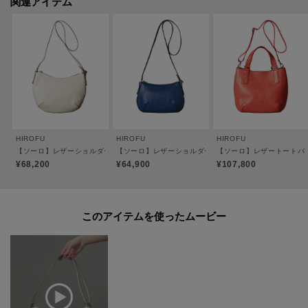
関連アイテム
●ポケット数 外側：1 内側：ジッパーポケット×1 パッチポケット×1
●ジッパー開閉
●ショルダーストラップ調整可
●裏地：ピッグスエード（一部コットン）
※裏地のカラーは商品のカラーによって異なります。
【おすすめのご使用シーン】
長財布や文庫本、小さめのポーチやスマホなど必需品がしっかり収納できる
HIROFU
HIROFU
HIROFU
のでカフェでのリラックスタイムやご友人とのお食事などこれひとつでお出
【ソーロ】レザーショルダーバッグ S 2WAY 本革（商品番号：P25-20608）
【ソーロ】レザーショルダーバッグ S 2WAY 本革 ミニバ
【ソーロ】レザートートバッグ 
かけ可能。
¥68,200
¥64,900
¥107,800
斜め掛けにすると両手が空くため、旅行先でも活躍します。
【素材】
このアイテムを使ったムービー
＜ソフトバケッタ＞
牛革、混合なめし、ナチュラルシュリンク仕上げ。
イタリアの老舗タンナーのレザーを採用。HIROFUならではのオリジナルカラ
ーを纏わせ、その特別感と深みを際立たせています。
シュリンク（収縮）加工によるナチュラルな「シボ」が特徴で、一枚一枚革