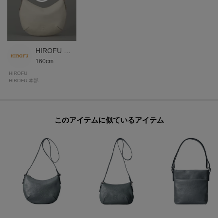
の表情が異なります。傷が比較的目立ちにくく、使うほどに柔らかさが増し
ていく革本来の弾力を愉しめる素材。
＜パラディウムメッキ＞
金具には、ジュエリーにも使用される高品質なパラディウムメッキを施して
HIROFU 本部スタッフ
160cm
います。世界のメゾンブランドでも採用されるほどのグレードを誇り、傷や
くすみに強く、澄んだ上品な光沢が長く続きます。
HIROFU
HIROFU 本部
＜Riri®社のスイス製ファスナー＞
滑らかな操作性や美しい光沢が特徴。
このアイテムに似ているアイテム
【グループについて】
イタリア語で「唯一の、ひとつだけの」という意味を持つ「ソーロ」と名付
けられたグループ。
ハンドルやショルダーストラップは長さ調整の機能を持ち、角が無くやや丸
みのあるフォルムが特徴。
優しいフォルムを好む方にお持ちいただきたいデイリーユースなグループで
す。