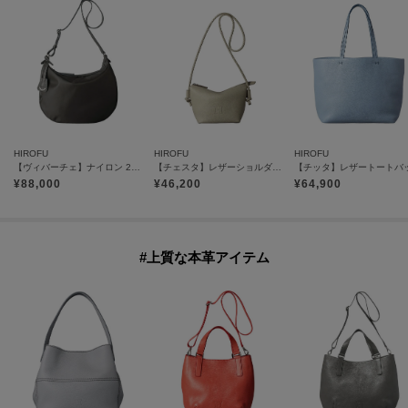
HIROFU
HIROFU
HIROFU
【ヴィバーチェ】ナイロン 2WAYショルダーバッグ M（商品番号：P25－39531）
【チェスタ】レザーショルダーバッグ S 2WAY 本革 （商品番号：P25－30615）
¥
88,000
¥
46,200
¥
64,900
#上質な本革アイテム