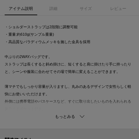
アイテム説明
詳細
サイズ
レビュー
・ショルダーストラップは2段階に調整可能
・重量:約610g(サンプル重量)
・高品質なパラディウムメッキを施した金具を採用
中ぶりの2WAYバッグです。
ストラップは長くすると斜め掛けに、短くすると肩に掛けたり手に持ったり
と、シーンや服装に合わせてその場で簡単に変えることができます。
薄マチでもしっかり容量が入りますし、丸みのあるデザインで女性らしく軽
快にお使いいただけます。
外側には携帯電話やパスケースなど、すぐに取り出したいものを入れられる
スライドポケット付き。
普段使いにも旅行にも、ひとつあると便利なヒロフの定番バッグです。
サイズ違いで【ソーロ】レザーショルダーバッグ S 2WAY 本革（商品番号：
P25-20608）もご用意しております。