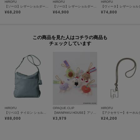
HIROFU
HIROFU
HIROFU
【ソーロ】レザーショルダーバッグ S 2WAY 本革（商品番号：P25-20608）
【ソーロ】レザーショルダーバッグ S 2WAY 本革 ミニバッグ（商品番号：P25-20433）
【気になるアイテムは『お気に入り登録』がおすすめです】
¥
68,200
¥
64,900
¥
74,800
〈お気に入り登録とは〉
オンラインサイトの各アイテムにある「ハートマーク」をクリックして簡単
に追加できます！
この商品を見た人はコチラの商品も
お気に入りアイテムが、在庫残りわずか・再入荷などキャンペーン対象にな
チェックしています
った場合にお知らせいたします。
※商品ご購入時にお渡しするお買上げ証明書にお取り扱い上のご注意とお手
入れについての表示がございますのでよくお読みください。
※照明の関係により、実際よりも色味が違って見える場合があります。ま
た、パソコン・スマートフォンなどの環境により、若干製品と画像のカラー
HIROFU
OPAQUE.CLIP
HIROFU
が異なる場合もございます。
【リベロ】ナイロン ショルダーバッグ M（商品番号：P25-39508）
【WANPAKU HOUSE】アソートパペットチャーム
¥
88,000
¥
3,979
¥
24,200
モデル情報：身長168cm B75 W60 H87