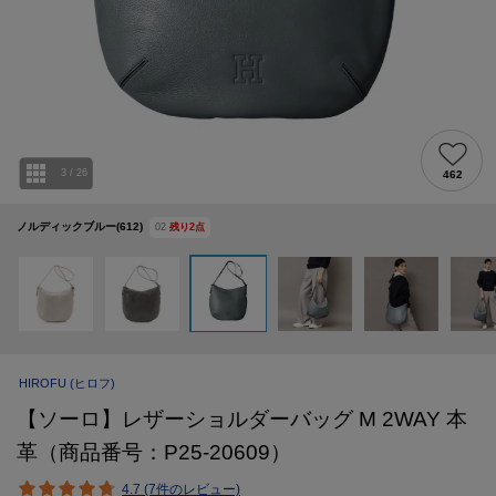
3
/
26
462
ノルディックブルー(612)
02
残り
2
点
HIROFU
(ヒロフ)
【ソーロ】レザーショルダーバッグ M 2WAY 本
革（商品番号：P25-20609）
4.7 (7件のレビュー)