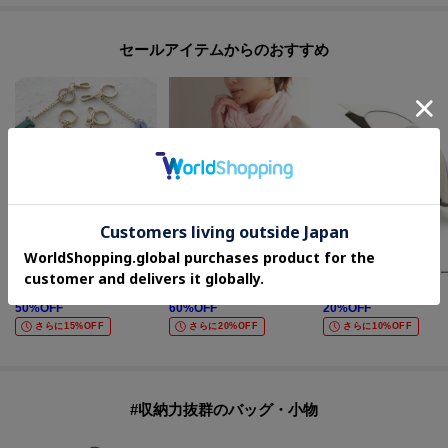
セールアイテムからのおすすめ
UNTITLED
UNTITLED
one'sterrace
【MILOS】別注アルファベットチャーム
コットンリネンストール
¥
2,475
¥
3,564
¥
2,552
50
%OFF
60
%OFF
20
%OFF
さらに15%OFF
さらに20%OFF
さらに10%OFF
#収納力抜群のバッグ・小物