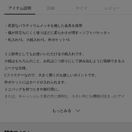
アイテム説明
詳細
サイズ
レビュー
・良質なパラディウムメッキを施した金具を採用
・傷が目立ちにくく使うほどに柔らかさが増す＜ソフトバケッタ＞
・札入れ×1、小銭入れ×1、外ポケット×1
ミニ財布としてもお使いいただける小銭入れです。
小銭はもちろんのこと、お札は二つ折りにして挟み込むように収納できるユ
ニークな仕様。
Lファスナーなので、大きく開くのも嬉しいポイントです。
外ポケットにはカードが入れられます。
ミニバッグを持つときや旅行用に。
または、キャッシュレス派の方に便利な、小さい中にも機能が詰まったアイ
テムです。
●札入れ×1、小銭入れ×1、外ポケット×1
●L字ジッパー開閉
●裏地：羊革