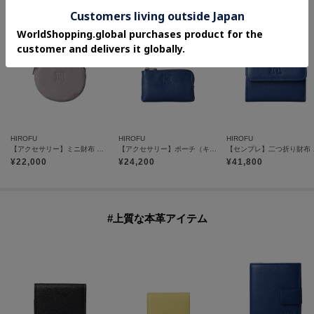
HIROFU
HIROFU
HIROFU
【アクセサリー】ミニ財布 レザー コンパクト コインケース カードケース 本革（商品番号：P25-50716）
【アクセサリー】ポーチ（キーリング付き） レザー コンパクト カードケース キーケース 本革（商品番号：P25-50714）
【センプレ】二つ
¥
22,000
¥
24,200
¥
41,800
#上質な本革アイテム