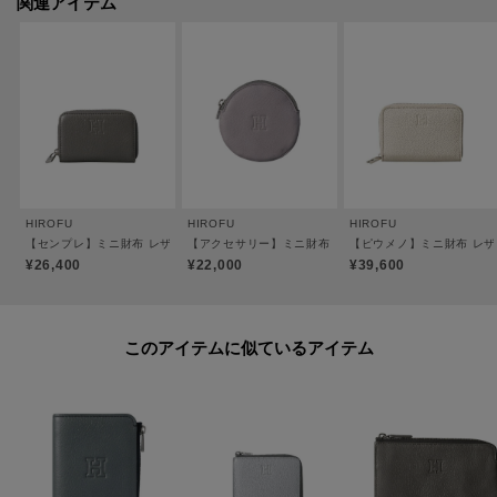
関連アイテム
※裏地のカラーは商品のカラーによって異なります。
【素材】
＜ソフトバケッタ＞
牛革、混合なめし、ナチュラルシュリンク仕上げ。
イタリアのタンナーのレザーを採用。HIROFUならではのオリジナルカラーを
纏わせ、その特別感と深みを際立たせています。
シュリンク（収縮）加工による「シボ」が特徴で、一枚一枚革の表情が異な
HIROFU
HIROFU
HIROFU
ります。傷が比較的目立ちにくく、使うほどに柔らかさが増していく革本来
【センプレ】ミニ財布 レザー コンパクト ウォレット コインケース カードケース 本革（商
【アクセサリー】ミニ財布 レザー コンパクト コインケース
【ピウメノ】ミニ財布 レザー
の弾力を愉しめる素材。
¥26,400
¥22,000
¥39,600
＜パラディウムメッキ＞
金具には、ジュエリーにも使用される高品質なパラディウムメッキを施して
このアイテムに似ているアイテム
います。世界のメゾンブランドでも採用されるほどのグレードを誇り、傷や
くすみに強く、澄んだ上品な光沢が長く続きます。
＜Riri®社のスイス製ファスナー＞
滑らかな操作性や美しい光沢が特徴。