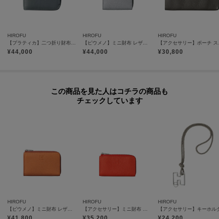
【グループについて】
HIROFU
HIROFU
HIROFU
シンプルで実用性に富んだ「プラティカ」。
【プラティカ】二つ折り財布 レザー コンパクト ウォレット 本革（商品番号：P25-50805）
【ピウメノ】ミニ財布 レザー コンパクト ウォレット コインケース カードケース 本革（商品番号：P25-65314）
【アクセサリー
角に丸みを持たせたフォルムはグループ共通の特徴。
¥
44,000
¥
44,000
¥
30,800
手にも馴染みやすく、柔らかで優しい印象に仕上がりました。
【気になるアイテムは『お気に入り登録』がおすすめです】
この商品を見た人はコチラの商品も
＜お気に入り登録とは＞
チェックしています
オンラインサイトの各アイテムにある「ハートマーク」をクリックして簡単
に追加できます！
お気に入りアイテムが、在庫残りわずか・再入荷などキャンペーン対象にな
った場合にお知らせいたします。
※商品ご購入時にお渡しするお買上げ証明書にお取り扱い上のご注意とお手
入れについての表示がございますのでよくお読みください。
HIROFU
HIROFU
HIROFU
【ピウメノ】ミニ財布 レザー コンパクト ウォレット コインケース フラグメントケース 本革（商品番号：P25-65313）
【アクセサリー】ミニ財布 キーリング付き レザー コンパクト カードケース 本革（商品番号P25-65506）
※照明の関係により、実際よりも色味が違って見える場合があります。ま
¥
41,800
¥
35,200
¥
24,200