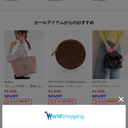
た、パソコン・スマートフォンなどの環境により、若干製品と画像のカラー
が異なる場合もございます。
セールアイテムからのおすすめ
Reflect
OFF PRICE STORE(Fashion Goods)
UNTITLED
【たっぷり収納！／通勤におすすめ】’26春夏毎日バッグ
Minnetonka（ミネトンカ） MTK スエードサークルコインケース
ワイドナイロントート
¥
5,500
¥
1,925
¥
4,400
50
%OFF
50
%OFF
60
%OFF
さらに10%OFF
さらに30%OFF
さらに20%OFF
#コンパクトなバッグ・財布・小物入れ