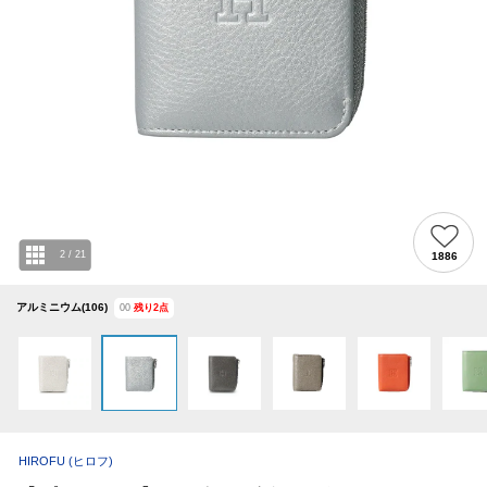
2
/
21
1886
アルミニウム(106)
00
残り
2
点
HIROFU
(ヒロフ)