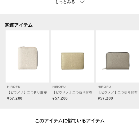
●スナップ開閉
●裏地：羊革（一部ビスコース）
※裏地のカラーは商品のカラーによって異なります。
関連アイテム
【素材】
＜ソフトバケッタ＞
牛革、混合なめし、ナチュラルシュリンク仕上げ。
イタリアのタンナーのレザーを採用。
HIROFUならではのオリジナルカラーを纏わせ、その特別感と深みを際立たせ
ています。
シュリンク（収縮）加工による「シボ」が特徴で、一枚一枚革の表情が異な
ります。
HIROFU
HIROFU
HIROFU
傷が比較的目立ちにくく、使うほどに柔らかさが増していく革本来の弾力を
【ピウメノ】二つ折り財布 レザー コンパクトウォレット 本革（商品番号：P25-65310
【ピウメノ】二つ折り財布 レザー コンパクトウォレット 本
【ピウメノ】二つ折り財布 
愉しめる素材。
¥57,200
¥57,200
¥57,200
＜パラディウムメッキ＞
このアイテムに似ているアイテム
金具には、ジュエリーにも使用される高品質なパラディウムメッキを施して
います。世界のメゾンブランドでも採用されるほどのグレードを誇り、傷や
くすみに強く、澄んだ上品な光沢が長く続きます。