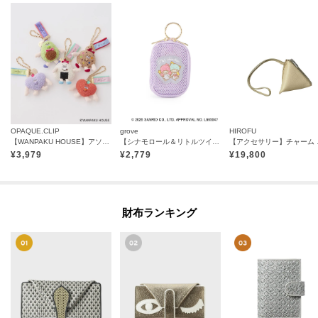
OPAQUE.CLIP
grove
HIROFU
【WANPAKU HOUSE】アソートパペットチャーム
【シナモロール＆リトルツインスターズ】メッシュチャームポーチ
【アクセサリー
¥
3,979
¥
2,779
¥
19,800
財布ランキング