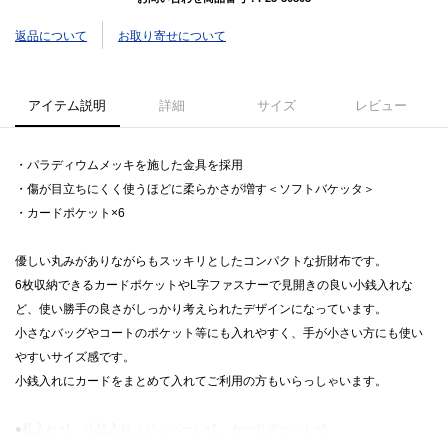
返品について
お取り寄せについて
アイテム説明
詳細
サイズ
レビュー
・パラディウムメッキを施した金具を採用
・傷が目立ちにくく使うほどに柔らかさが増す＜ソフトバケッタ＞
・カードポケット×6
優しい丸みがありながらもスッキリとしたコンパクトな折財布です。
6枚収納できるカードポケットやL字ファスナーで見開きの良い小銭入れな
ど、使い勝手の良さがしっかり考えられたデザインになっています。
小さなバッグやコートのポケット等にも入れやすく、手が小さい方にも使い
やすいサイズ感です。
小銭入れにカードをまとめて入れてご利用の方もいらっしゃいます。
●札入れ×1、小銭入れ（ジッパー）×1、カードポケット×6