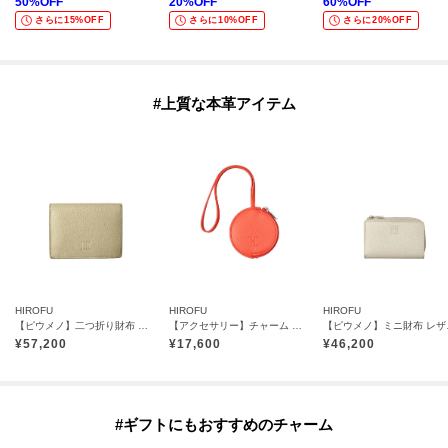
50
%OFF
20
%OFF
60
%OFF
さらに15%OFF
さらに10%OFF
さらに20%OFF
#上質な本革アイテム
HIROFU
HIROFU
HIROFU
【ピウメノ】二つ折り財布 レザー コンパクトウォレット 本革（商品番号：P25-65405）
【アクセサリー】チャーム ポーチ レザー 本革（商品番号：P25－65612）
【ピウメノ】ミニ財
¥
57,200
¥
17,600
¥
46,200
#ギフトにもおすすめのチャーム