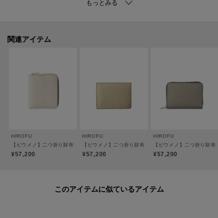
●スナップ開閉
●裏地：羊革（一部ビスコース）
※裏地のカラーは商品のカラーによって異なります。
関連アイテム
【素材】
＜ソフトバケッタ＞
牛革、混合なめし、ナチュラルシュリンク仕上げ。
イタリアのタンナーのレザーを採用。
HIROFUならではのオリジナルカラーを纏わせ、その特別感と深みを際立たせ
ています。
シュリンク（収縮）加工による「シボ」が特徴で、一枚一枚革の表情が異な
ります。
HIROFU
HIROFU
HIROFU
傷が比較的目立ちにくく、使うほどに柔らかさが増していく革本来の弾力を
【ピウメノ】二つ折り財布 レザー コンパクトウォレット 本革（商品番号：P25-65310
【ピウメノ】二つ折り財布 レザー コンパクトウォレット 本
【ピウメノ】二つ折り財布 
愉しめる素材。
¥57,200
¥57,200
¥57,200
＜パラディウムメッキ＞
このアイテムに似ているアイテム
金具には、ジュエリーにも使用される高品質なパラディウムメッキを施して
います。世界のメゾンブランドでも採用されるほどのグレードを誇り、傷や
くすみに強く、澄んだ上品な光沢が長く続きます。