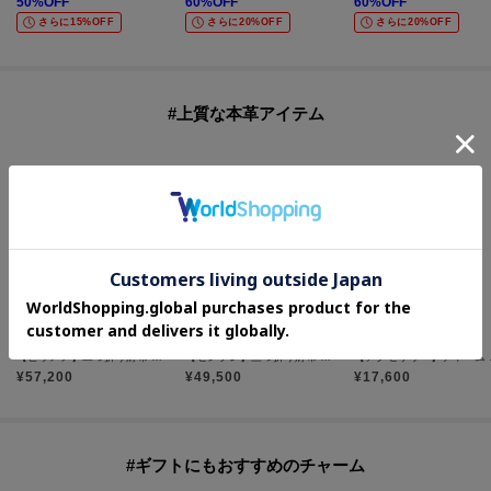
50
%OFF
60
%OFF
60
%OFF
さらに15%OFF
さらに20%OFF
さらに20%OFF
#上質な本革アイテム
HIROFU
HIROFU
HIROFU
【ピウメノ】二つ折り財布 レザー コンパクトウォレット 本革（商品番号：P25-65405）
【センプレ】三つ折り財布 レザー ウォレット 本革（商品番号：P25-50331）
【アクセサリー
¥
57,200
¥
49,500
¥
17,600
#ギフトにもおすすめのチャーム