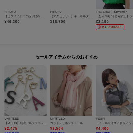
HIROFU
HIROFU
THE SHOP TK(Women)
【ピウメノ】二つ折り財布 レザー コンパクトウォレット 本革（商品番号：P25－65512）
【アクセサリー】キーホルダー ストラップ レザー 本革（商品番号：P25-50012）
【ひんやり
※照明の関係により、実際よりも色味が違って見える場合があります。ま
¥
46,200
¥
18,700
¥
3,190
た、パソコン・スマートフォンなどの環境により、若干製品と画像のカラー
さらに10%OFF
が異なる場合もございます。
セールアイテムからのおすすめ
UNTITLED
UNTITLED
INDIVI
【MILOS】別注アルファベットチャーム
コットンリネンストール
¥
2,475
¥
3,564
¥
4,400