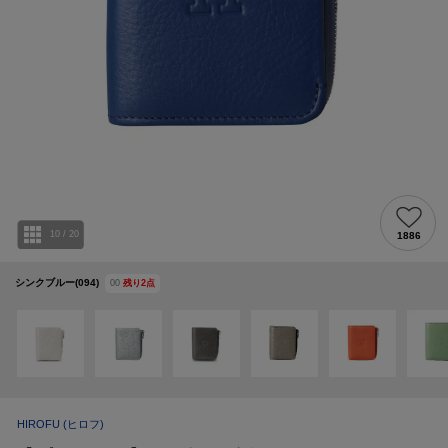
10
/
20
1886
シンクブルー(094)
00
残り
2
点
HIROFU
(ヒロフ)