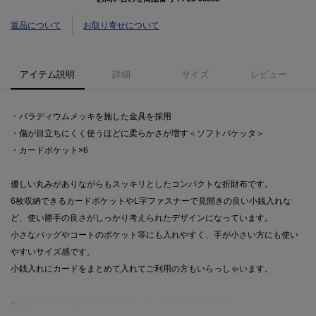
返品について
お取り寄せについて
アイテム説明
詳細
サイズ
レビュー
・パラディウムメッキを施した金具を採用
・傷が目立ちにくく使うほどに柔らかさが増す＜ソフトバケッタ＞
・カードポケット×6
優しい丸みがありながらもスッキリとしたコンパクトな折財布です。
6枚収納できるカードポケットやL字ファスナーで見開きの良い小銭入れな
ど、使い勝手の良さがしっかり考えられたデザインになっています。
小さなバッグやコートのポケット等にも入れやすく、手が小さい方にも使い
やすいサイズ感です。
小銭入れにカードをまとめて入れてご利用の方もいらっしゃいます。
●札入れ×1、小銭入れ（ジッパー）×1、カードポケット×6