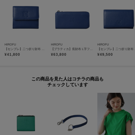
＜Riri®社のスイス製ファスナー＞
滑らかな操作性や美しい光沢が特徴。
【グループについて】
HIROFU
HIROFU
HIROFU
シンプルで実用性に富んだ「プラティカ」。
【センプレ】二つ折り財布 レザー ウォレット 本革（商品番号：P25-50704）
【プラティカ】長財布 L字ファスナー レザー ロング ウォレット 本革（商品番号：P25-50502）
【センプレ】二つ
角に丸みを持たせたフォルムはグループ共通の特徴。
¥
41,800
¥
63,800
¥
49,500
手にも馴染みやすく、柔らかで優しい印象に仕上がりました。
【気になるアイテムは『お気に入り登録』がおすすめです】
この商品を見た人はコチラの商品も
＜お気に入り登録とは＞
チェックしています
オンラインサイトの各アイテムにある「ハートマーク」をクリックして簡単
に追加できます！
お気に入りアイテムが、在庫残りわずか・再入荷などキャンペーン対象にな
った場合にお知らせいたします。
※商品ご購入時にお渡しするお買上げ証明書にお取り扱い上のご注意とお手
入れについての表示がございますのでよくお読みください。