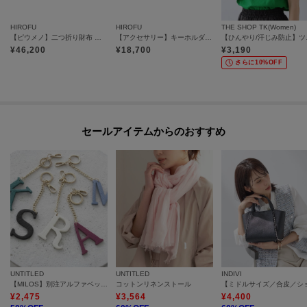
HIROFU
HIROFU
THE SHOP TK(Women)
【ピウメノ】二つ折り財布 レザー コンパクトウォレット 本革（商品番号：P25－65512）
【アクセサリー】キーホルダー ストラップ レザー 本革（商品番号：P25-50012）
【ひんやり
※照明の関係により、実際よりも色味が違って見える場合があります。ま
¥
46,200
¥
18,700
¥
3,190
た、パソコン・スマートフォンなどの環境により、若干製品と画像のカラー
さらに10%OFF
が異なる場合もございます。
セールアイテムからのおすすめ
UNTITLED
UNTITLED
INDIVI
【MILOS】別注アルファベットチャーム
コットンリネンストール
¥
2,475
¥
3,564
¥
4,400