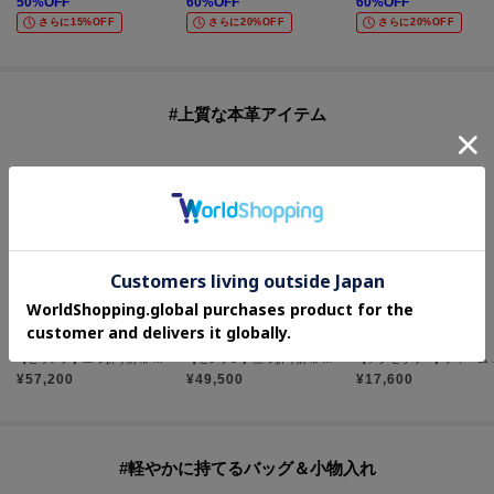
50
%OFF
60
%OFF
60
%OFF
さらに15%OFF
さらに20%OFF
さらに20%OFF
#上質な本革アイテム
HIROFU
HIROFU
HIROFU
【ピウメノ】二つ折り財布 レザー コンパクトウォレット 本革（商品番号：P25-65405）
【センプレ】三つ折り財布 レザー ウォレット 本革（商品番号：P25-50331）
【アクセサリー
¥
57,200
¥
49,500
¥
17,600
#軽やかに持てるバッグ＆小物入れ