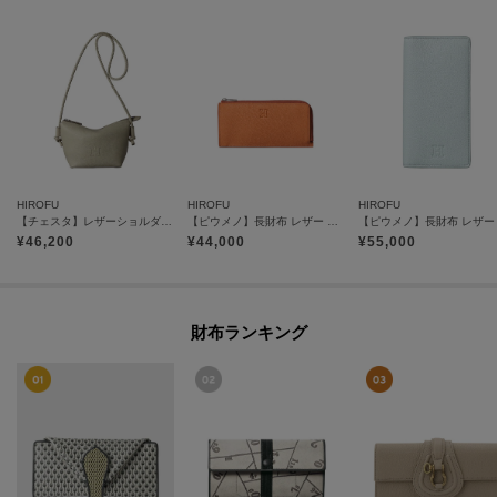
HIROFU
HIROFU
HIROFU
【チェスタ】レザーショルダーバッグ S 2WAY 本革 （商品番号：P25－30615）
【ピウメノ】長財布 レザー ロング ウォレット フラグメントケース 本革（商品番号：P25-65504）
¥
46,200
¥
44,000
¥
55,000
財布ランキング