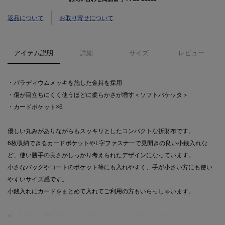
返品について
お取り寄せについて
アイテム説明
詳細
サイズ
レビュー
・パラディウムメッキを施した金具を採用
・傷が目立ちにくく使うほどに柔らかさが増す＜ソフトバケッタ＞
・カードポケット×6
優しい丸みがありながらもスッキリとしたコンパクトな折財布です。
6枚収納できるカードポケットやL字ファスナーで見開きの良い小銭入れな
ど、使い勝手の良さがしっかり考えられたデザインになっています。
小さなバッグやコートのポケット等にも入れやすく、手が小さい方にも使い
やすいサイズ感です。
小銭入れにカードをまとめて入れてご利用の方もいらっしゃいます。
●札入れ×1、小銭入れ（ジッパー）×1、カードポケット×6