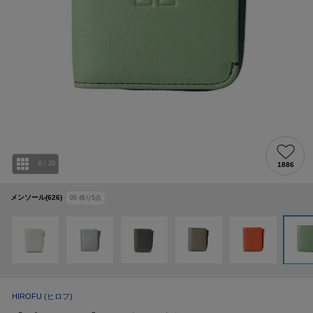
6
/
20
1886
メンソール(626)
00
残り
5
点
HIROFU
(ヒロフ)