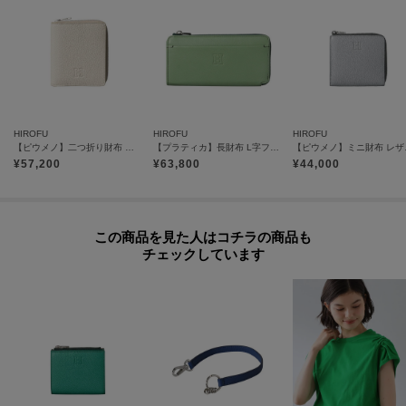
＜Riri®社のスイス製ファスナー＞
滑らかな操作性や美しい光沢が特徴。
【グループについて】
HIROFU
HIROFU
HIROFU
シンプルで実用性に富んだ「プラティカ」。
【ピウメノ】二つ折り財布 レザー コンパクトウォレット 本革（商品番号：P25-65310）
【プラティカ】長財布 L字ファスナー レザー ロング ウォレット 本革（商品番号：P25-50502）
【ピウメノ】ミニ財布 
角に丸みを持たせたフォルムはグループ共通の特徴。
¥
57,200
¥
63,800
¥
44,000
手にも馴染みやすく、柔らかで優しい印象に仕上がりました。
【気になるアイテムは『お気に入り登録』がおすすめです】
この商品を見た人はコチラの商品も
＜お気に入り登録とは＞
チェックしています
オンラインサイトの各アイテムにある「ハートマーク」をクリックして簡単
に追加できます！
お気に入りアイテムが、在庫残りわずか・再入荷などキャンペーン対象にな
った場合にお知らせいたします。
※商品ご購入時にお渡しするお買上げ証明書にお取り扱い上のご注意とお手
入れについての表示がございますのでよくお読みください。