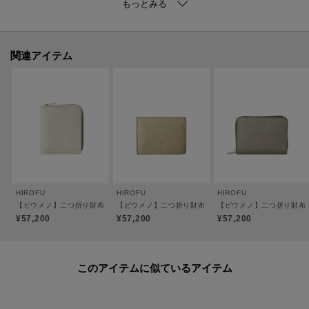
●スナップ開閉
●裏地：羊革（一部ビスコース）
※裏地のカラーは商品のカラーによって異なります。
関連アイテム
【素材】
＜ソフトバケッタ＞
牛革、混合なめし、ナチュラルシュリンク仕上げ。
イタリアのタンナーのレザーを採用。
HIROFUならではのオリジナルカラーを纏わせ、その特別感と深みを際立たせ
ています。
シュリンク（収縮）加工による「シボ」が特徴で、一枚一枚革の表情が異な
ります。
HIROFU
HIROFU
HIROFU
傷が比較的目立ちにくく、使うほどに柔らかさが増していく革本来の弾力を
【ピウメノ】二つ折り財布 レザー コンパクトウォレット 本革（商品番号：P25-65310
【ピウメノ】二つ折り財布 レザー コンパクトウォレット 本
【ピウメノ】二つ折り財布 
愉しめる素材。
¥57,200
¥57,200
¥57,200
＜パラディウムメッキ＞
このアイテムに似ているアイテム
金具には、ジュエリーにも使用される高品質なパラディウムメッキを施して
います。世界のメゾンブランドでも採用されるほどのグレードを誇り、傷や
くすみに強く、澄んだ上品な光沢が長く続きます。