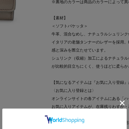
※裏地のカラーは商品のカラーによって異
【素材】
＜ソフトバケッタ＞
牛革、混合なめし、ナチュラルシュリンク
イタリアの老舗タンナーのレザーを採用。H
感と深みを際立たせています。
シュリンク（収縮）加工によるナチュラル
が比較的目立ちにくく、使うほどに柔らか
【気になるアイテムは『お気に入り登録』
〈お気に入り登録とは〉
オンラインサイトの各アイテムにある「ハ
お気に入りアイテムが、在庫残りわずか・
します。
※商品ご購入時にお渡しするお買上げ証明