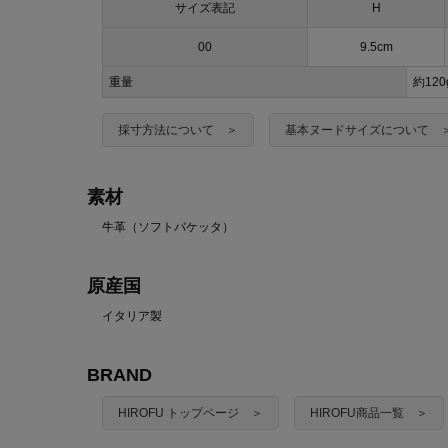
サイズ表記
H
00
9.5cm
重量
約12
採寸方法について ＞
基本ヌードサイズについて 
素材
牛革（ソフトバケッタ）
原産国
イタリア製
BRAND
HIROFU トップページ ＞
HIROFU商品一覧 ＞