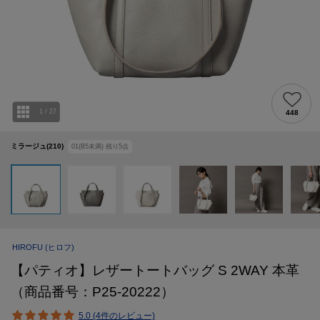
1
/
27
448
ミラージュ(210)
01(B5未満)
残り
5
点
HIROFU
(ヒロフ)
【パティオ】レザートートバッグ S 2WAY 本革
（商品番号：P25-20222）
5.0 (4件のレビュー)