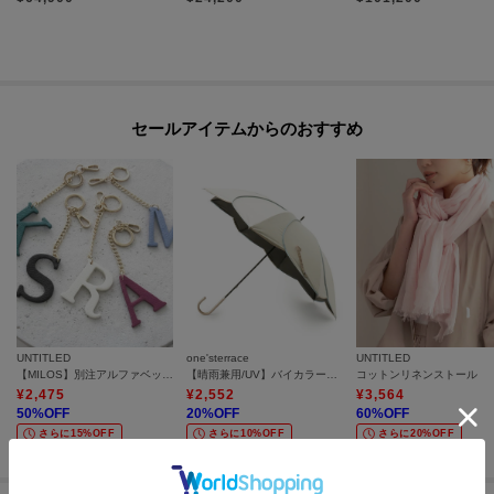
※照明の関係により、実際よりも色味が違って見える場合があります。ま
た、パソコン・スマートフォンなどの環境により、若干製品と画像のカラー
が異なる場合もございます。
セールアイテムからのおすすめ
モデル情報：身長171cm B80 W60 H85
雑誌掲載
STORY 2022年 4月号 掲載
UNTITLED
one'sterrace
UNTITLED
【MILOS】別注アルファベットチャーム
【晴雨兼用/UV】バイカラーパイピング 長傘
コットンリネンストール
¥
2,475
¥
2,552
¥
3,564
50
%OFF
20
%OFF
60
%OFF
さらに15%OFF
さらに10%OFF
さらに20%OFF