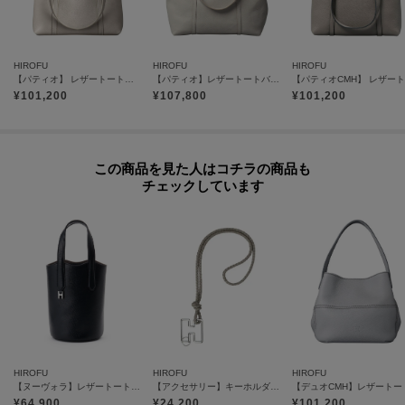
＜Riri®社のスイス製ファスナー＞
滑らかな操作性や美しい光沢が特徴。
HIROFU
HIROFU
HIROFU
【パティオ】 レザートートバッグ M 2WAY 本革（商品番号：P25-20550）
【パティオ】レザートートバッグ L 2WAY 本革 A4サイズ ビジネスバッグ（商品番号：P25-20223）
【グループについて】
¥
101,200
¥
107,800
¥
101,200
噴水や樹木のある住居の屋外空間を意味する「PATIO（パティオ）」。休日の
午後のゆったりとした時間を感じさせるグループです。
柔らかくリラックスした印象がありながら、2WAY仕様のハンドルや充実した
この商品を見た人はコチラの商品も
外ポケットなど気の利いた機能も兼ね備えています。
チェックしています
【気になるアイテムは『お気に入り登録』がおすすめです】
〈お気に入り登録とは〉
オンラインサイトの各アイテムにある「ハートマーク」をクリックして簡単
に追加できます！
お気に入りアイテムが、在庫残りわずか・再入荷などキャンペーン対象にな
った場合にお知らせいたします。
HIROFU
HIROFU
HIROFU
※商品ご購入時にお渡しするお買上げ証明書にお取り扱い上のご注意とお手
【ヌーヴォラ】レザートートバッグ S 本革 ミニバッグ（商品番号：P25-20019）
【アクセサリー】キーホルダー ストラップ レザー 本革（商品番号：P25-65510）
入れについての表示がございますのでよくお読みください。
¥
64,900
¥
24,200
¥
101,200