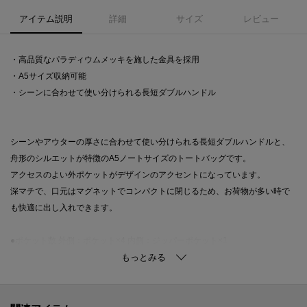
アイテム説明
詳細
サイズ
レビュー
・高品質なパラディウムメッキを施した金具を採用
・A5サイズ収納可能
・シーンに合わせて使い分けられる長短ダブルハンドル
シーンやアウターの厚さに合わせて使い分けられる長短ダブルハンドルと、
舟形のシルエットが特徴のA5ノートサイズのトートバッグです。
アクセスのよい外ポケットがデザインのアクセントになっています。
深マチで、口元はマグネットでコンパクトに閉じるため、お荷物が多い時で
も快適に出し入れできます。
●ポケット数 外側：ポケット×4 内側：ジッパーポケット×1
●マグネット開閉
【おすすめのご使用シーン】
ご友人とのランチやショッピング、リラックスした日常を楽しむ際に最適で