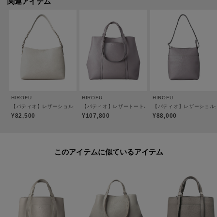
関連アイテム
す。
手持ちや肩掛けに対応しており、シーンに応じたスタイルを楽しむことがで
きるのもポイントです。
【素材】
＜ソフトバケッタ＞
牛革、混合なめし、ナチュラルシュリンク仕上げ。
イタリアの老舗タンナーのレザーを採用。HIROFUならではのオリジナルカラ
HIROFU
HIROFU
HIROFU
ーを纏わせ、その特別感と深みを際立たせています。
【パティオ】レザーショルダーバッグ M 本革 ビジネスバッグ（商品番号：P25-20220
【パティオ】レザートートバッグ L 2WAY 本革 A4サイズ
【パティオ】レザーショルダー
シュリンク（収縮）加工によるナチュラルな「シボ」が特徴で、一枚一枚革
¥82,500
¥107,800
¥88,000
の表情が異なります。傷が比較的目立ちにくく、使うほどに柔らかさが増し
ていく革本来の弾力を愉しめる素材。
このアイテムに似ているアイテム
＜パラディウムメッキ＞
金具には、ジュエリーにも使用される高品質なパラディウムメッキを施して
います。世界のメゾンブランドでも採用されるほどのグレードを誇り、傷や
くすみに強く、澄んだ上品な光沢が長く続きます。