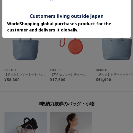
#上質な本革アイテム
HIROFU
HIROFU
HIROFU
【チッタ】レザートートバッグ S 本革（商品番号：P25‐35550）
【アクセサリー】チャーム ポーチ レザー 本革（商品番号：P25－65612）
¥
58,300
¥
17,600
¥
64,900
#収納力抜群のバッグ・小物