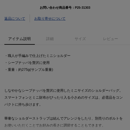
お問い合わせ商品番号：
P25-31303
返品について
お取り寄せについて
アイテム説明
詳細
サイズ
レビュー
・職人が手編みで仕上げたミニショルダー
・シープナッパを贅沢に使用
・重量：約275g(サンプル重量)
しなやかなシープナッパを贅沢に使用したミニサイズのショルダーバッグ。
スマートフォンとミニ財布がぴったり入る小さめのサイズは、必需品をコン
パクトに持ち歩けます。
華奢なショルダーストラップは結んでアレンジをしたり、別売りのボルトを
お使いいただくことでお好みの長さに調節することもできます。