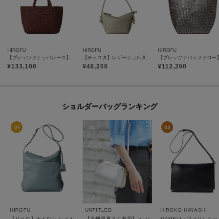
HIROFU
HIROFU
HIROFU
【ブレッツァナッパレース】レザーメッシュトートバッグ S 本革（商品番号：P25-31006）
【チェスタ】レザーショルダーバッグ S 2WAY 本革 （商品番号：P25－30615）
¥
133,100
¥
46,200
¥
112,200
ショルダーバッグランキング
HIROFU
UNTITLED
HIROKO HAYASHI
【リベロ】ナイロン ショルダーバッグ M（商品番号：P25-39508）
【古畑星夏さん着用】メッシュミニショルダー
MAMELI（マメリ）シ