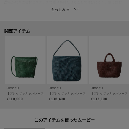
柔らかな革に芯材とステッチで張りを持たせることで伸びにくく、使うほど
に馴染みます。
装飾を省いたシンプルなデザインだからこそ、素材の良さを存分にお楽しみ
いただける、大人の洗練されたメッシュシリーズです。
関連アイテム
●ポケット：なし
●裏地：なし
※内側には取り外し可能なボトムパーツがついています。
【おすすめのご使用シーン】
スマートフォンやミニ財布などの必需品を入れて、普段使いのワンマイルバ
ッグとして。
HIROFU
HIROFU
HIROFU
ワンピースに合わせてリゾートスタイルや、シャツやデニムと合わせて旅行
【ブレッツァナッパレース】レザーメッシュショルダーバッグ S 本革（商品番号：P25-3
【ブレッツァナッパレース】レザーメッシュショルダーバッグ 
【ブレッツァナッパレース】
などアクティブなシーンにもおすすめです。
¥110,000
¥136,400
¥133,100
【素材】
このアイテムを使ったムービー
[シープナッパ]
きめ細やかでなめらかな質感が特徴。