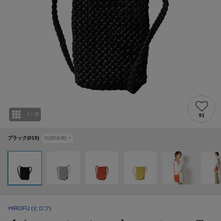
1
/
26
91
ブラック(019)
01(B5未満)
×
HIROFU
(ヒロフ)