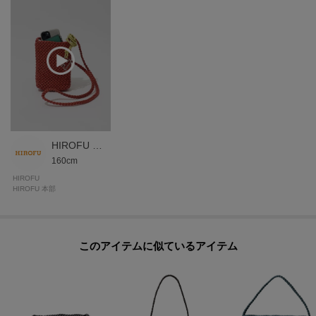
柔らかな革にステッチをかけ、張りや強度を持たせています。
【グループについて】
職人の高い技術が光るメッシュのシリーズ、「ブレッツァ」。
「ブレッツァナッパレース」は贅沢なシープナッパをロープ状にし、ハンド
ルからボディまで一続きに編み上げられているためサイドに接ぎがなく立体
的。
シンプルながら凛とした存在感を放ちます。
HIROFU 本部スタッフ
160cm
※細いテープ状の革が編み込まれたバッグの為、表面に凹凸があり、摩擦の
HIROFU
影響を受けやすい傾向があります。
HIROFU 本部
特にハンドル部分では手指が触れる為、汗の付着、手指用消毒剤やハンドク
リーム、アルコールを含む化粧品等が付着し摩擦を継続的に受けることで色
落ちや剥離につながる可能性がありますのでご注意ください。
このアイテムに似ているアイテム
※商品ご購入時にお渡しするお買上げ証明書にお取り扱い上のご注意とお手
入れについての表示がございますのでよくお読みください。