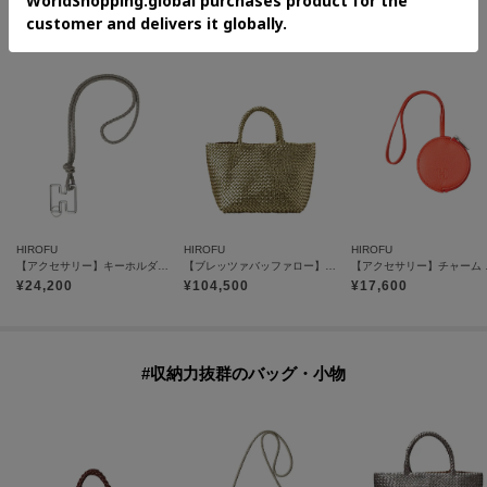
#上質な本革アイテム
HIROFU
HIROFU
HIROFU
【アクセサリー】キーホルダー ストラップ レザー 本革（商品番号：P25-65510）
【ブレッツァバッファロー】レザーメッシュトートバッグ S 本革 ステッチ メタリック（商品番号：P25-36416）
【アクセサリー
¥
24,200
¥
104,500
¥
17,600
#収納力抜群のバッグ・小物