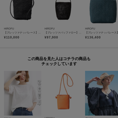
【気になるアイテムは『お気に入り登録』がおすすめです】
〈お気に入り登録とは〉
オンラインサイトの各アイテムにある「ハートマーク」をクリックして簡単
に追加できます！
HIROFU
HIROFU
HIROFU
お気に入りアイテムが、在庫残りわずか・再入荷などキャンペーン対象にな
【ブレッツァナッパレース】レザーメッシュショルダーバッグ S 本革（商品番号：P25-31004）
【ブレッツァバッファロー】レザーメッシュショルダーバッグ S 本革 ステッチ（商品番号：P25-30508）
¥
110,000
¥
97,900
¥
136,400
った場合にお知らせいたします。
※照明の関係により、実際よりも色味が違って見える場合があります。ま
た、パソコン・スマートフォンなどの環境により、若干製品と画像のカラー
この商品を見た人はコチラの商品も
チェックしています
が異なる場合もございます。
モデル情報：身長168cm B76 W58 H86