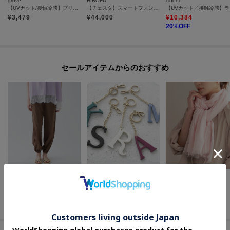
grove
HIROFU
cloenc
【UVカット/接触冷感】プリントアソート5分袖Tシャツ
【チェスタ】スマートフォン用ミニレザーショルダーバッグ S 2WAY 本革（商品番号：P25-30306）
【UV
¥
3,479
¥
44,000
¥
10,384
20
%OFF
セールアイテムからのおすすめ
cloenc
UNTITLED
UNTITLED
【UVカット／接触冷感】ラッシュガード イージージョガーパンツ
【MILOS】別注アルファベットチャーム
コットンリネンストール
¥
5,346
¥
2,475
¥
3,564
40
%OFF
50
%OFF
60
%OFF