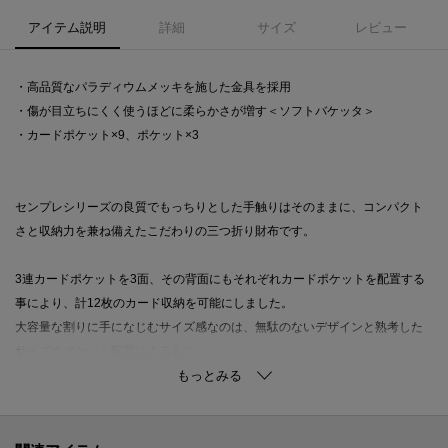
アイテム説明
詳細
サイズ
レビュー
・高品質なパラディウムメッキを施した金具を採用
・傷が目立ちにくく使うほどに柔らかさが増す＜ソフトバケッタ＞
・カードポケット×9、ポケット×3
センプレシリーズの良質でもっちりとした手触りはそのままに、コンパクト
さと収納力を兼ね備えたこだわりの三つ折り財布です。
3連カードポケットを3面、その背面にもそれぞれカードポケットを配置する
事により、計12枚のカード収納を可能にしました。
大容量な割りに手になじむサイズ感なのは、無駄のないデザインと熟考した
サイズのポケット配置によるもの。
見た目よりも容量が大きいのは小銭入れも同様、ジッパー仕様の小銭入れは
しっかりと片側マチもつけています。