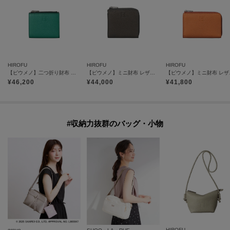
HIROFU
HIROFU
HIROFU
【ピウメノ】二つ折り財布 レザー コンパクトウォレット 本革（商品番号：P25－65512）
【ピウメノ】ミニ財布 レザー コンパクト ウォレット コインケース カードケース 本革（商品番号：P25-65314）
【ピウメノ】ミニ財布 レ
¥
46,200
¥
44,000
¥
41,800
#収納力抜群のバッグ・小物
grove
HIROFU