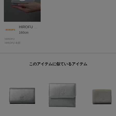
の表情が異なります。傷が比較的目立ちにくく、使うほどに柔らかさが増し
ていく革本来の弾力を愉しめる素材。
＜パラディウムメッキ＞
金具には、ジュエリーにも使用される高品質なパラディウムメッキを施して
HIROFU 本部スタッフ
160cm
います。世界のメゾンブランドでも採用されるほどのグレードを誇り、傷や
くすみに強く、澄んだ上品な光沢が長く続きます。
HIROFU
HIROFU 本部
＜Riri®社のスイス製ファスナー＞
滑らかな操作性や美しい光沢が特徴。
このアイテムに似ているアイテム
【グループについて】
時代が変化しても色あせない、普遍的でエイジレスなデザインが特徴の「セ
ンプレ」。
性別問わずご使用いただけます。
シンプルだからこそ、イタリアの職人の技術の高さを感じられるグループで
す。