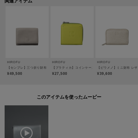
関連アイテム
また、札入れと小銭入れ双方へのアクセスがスムーズな配置にしており、小
銭入れは閉じた時に外から見えない為、見た目は非常にスッキリとしていま
す。
パーツによって異なる芯材を入れるなど、毎日使う財布だからこそ備えてお
きたい耐久性にも強いこだわりを詰め込みました。
●札入れ×1、小銭入れ（ジッパー）×1、カードポケット×9、ポケット×3
HIROFU
HIROFU
HIROFU
●スナップ開閉
【センプレ】三つ折り財布 レザー ウォレット 本革（商品番号：P25-50330）
【プラティカ】コインケース レザー コンパクト ウォレット
【ピウメノ】ミニ財布 レザー
●裏地：羊革（一部ビスコース）
¥49,500
¥27,500
¥39,600
※裏地のカラーは商品のカラーによって異なります。
【素材】
このアイテムを使ったムービー
＜ソフトバケッタ＞
牛革、混合なめし、ナチュラルシュリンク仕上げ。
イタリアの老舗タンナーのレザーを採用。HIROFUならではのオリジナルカラ
ーを纏わせ、その特別感と深みを際立たせています。
シュリンク（収縮）加工によるナチュラルな「シボ」が特徴で、一枚一枚革