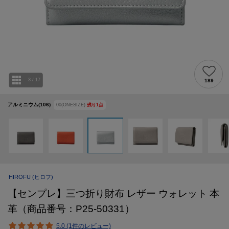
3
/
17
189
アルミニウム(106)
00(ONESIZE)
残り
1
点
HIROFU
(ヒロフ)
【センプレ】三つ折り財布 レザー ウォレット 本
革（商品番号：P25-50331）
5.0 (1件のレビュー)