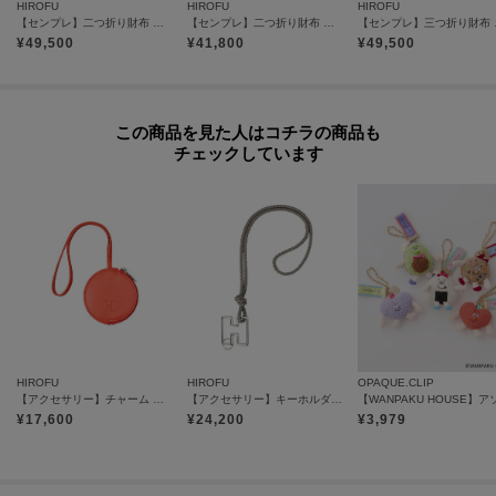
HIROFU
HIROFU
HIROFU
【気になるアイテムは『お気に入り登録』がおすすめです】
【センプレ】二つ折り財布 レザー ウォレット 本革（商品番号：P25-50101）
【センプレ】二つ折り財布 レザー ウォレット 本革（商品番号：P25-50704）
【センプレ】三つ
〈お気に入り登録とは〉
¥
49,500
¥
41,800
¥
49,500
オンラインサイトの各アイテムにある「ハートマーク」をクリックして簡単
に追加できます！
お気に入りアイテムが、在庫残りわずか・再入荷などキャンペーン対象にな
この商品を見た人はコチラの商品も
った場合にお知らせいたします。
チェックしています
※商品ご購入時にお渡しするお買上げ証明書にお取り扱い上のご注意とお手
入れについての表示がございますのでよくお読みください。
※照明の関係により、実際よりも色味が違って見える場合があります。ま
た、パソコン・スマートフォンなどの環境により、若干製品と画像のカラー
が異なる場合もございます。
HIROFU
HIROFU
OPAQUE.CLIP
【アクセサリー】チャーム ポーチ レザー 本革（商品番号：P25－65612）
【アクセサリー】キーホルダー ストラップ レザー 本革（商品番号：P25-65510）
¥
17,600
¥
24,200
¥
3,979