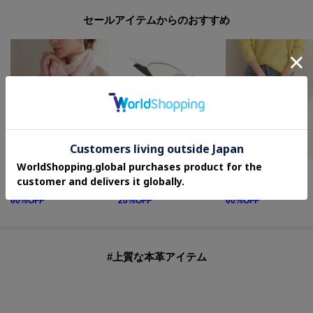
セールアイテムからのおすすめ
UNTITLED
one'sterrace
UNTITLED
コットンリネンストール
【晴雨兼用/UV】バイカラーパイピング 長傘
ワイドナイロントート
¥
3,564
¥
2,552
¥
4,400
60
%OFF
20
%OFF
60
%OFF
#上質な本革アイテム