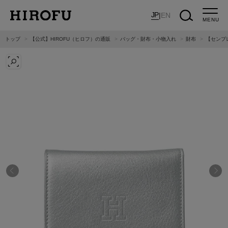
JP
|
EN
MENU
トップ
【公式】HIROFU（ヒロフ）の通販
バッグ・財布・小物入れ
財布
【センプレ