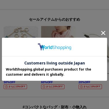
ださい。
◆注文取り消し・返品が可能です。商品着荷後の返品も可能です。（ただし
返品送料はお客様負担になります。）
◆お届け時期の違う予約商品を、複数点カートに入れた場合、カートグルー
セールアイテムからのおすすめ
プは1つになり、商品が全て揃ってからの発送となります。
各お届け時期毎に、商品の発送をご希望の場合は1点づつカートに入れてご購
入ください。
カートグループについてはこちら
UNTITLED
UNTITLED
one'sterrace
【MILOS】別注アルファベットチャーム
コットンリネンストール
¥
2,475
¥
3,564
¥
2,552
50
%OFF
60
%OFF
20
%OFF
さらに15%OFF
さらに20%OFF
さらに10%OFF
#コンパクトなバッグ・財布・小物入れ