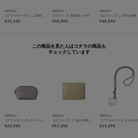
お気に入りアイテムが、在庫残りわずか・再入荷などキャンペーン対象にな
HIROFU
HIROFU
HIROFU
った場合にお知らせいたします。
【アクセサリー】ミニ財布 キーリング付き レザー コンパクト カードケース 本革（商品番号P25-65506）
【ピウメノ】長財布 レザー ロング ウォレット フラグメントケース 本革（商品番号：P25-65504）
【ピウメノ】二つ折
¥
35,200
¥
44,000
¥
46,200
※商品ご購入時にお渡しするお買上げ証明書にお取り扱い上のご注意とお手
入れについての表示がございますのでよくお読みください。
この商品を見た人はコチラの商品も
チェックしています
※照明の関係により、実際よりも色味が違って見える場合があります。ま
た、パソコン・スマートフォンなどの環境により、若干製品と画像のカラー
が異なる場合もございます。
【プレオーダー商品をご注文時の注意点】
◆お届け予定について
工場の生産の都合上、お届け予定が変更になる場合がございます。
発送日の前後については予めご了承ください。
HIROFU
HIROFU
HIROFU
◆商品画像・商品情報について
【アクセサリー】ポーチ レザー コンパクト 本革（商品番号：P25-50210）
【ピウメノ】二つ折り財布 レザー コンパクトウォレット 本革（商品番号：P25-65405）
実際の商品と仕様、加工、サイズ、素材等が若干異なる場合がございます。
¥
22,000
¥
57,200
¥
24,200
取り扱い方法に関して商品に付いている洗濯ネーム・注意下げ札をご確認く