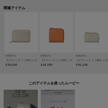
です。
関連アイテム
●札入れ×1、小銭入れ、カードポケット×2、外ポケット×2
●ジッパー開閉
●裏地：羊革（一部ビスコース）
※裏地のカラーは商品のカラーによって異なります。
【素材】
＜CMH（クロモエイチ）＞
牛革、クロームなめし、小シボ型押し。
HIROFU
HIROFU
HIROFU
しなやかで伸縮性が高い、14ヵ月以下の小さなメス牛のみを使用。
【ピウメノ】ミニ財布 レザー コンパクト ウォレット コインケース カードケース 本革（商
【ピウメノ】ミニ財布 レザー コンパクト ウォレット コイ
【ピウメノ】ミニ財布 レザー
丁寧にクロームなめしをする事で軽量に仕上がり、絶妙なニュアンスカラー
¥39,600
¥44,000
¥46,200
を美しく表現する事も可能です。
質感はヒロフの定番オリジナル素材「ソフトバケッタ」よりもマットで落ち
着いた印象に。
このアイテムを使ったムービー
小さなシボを型押し加工する事で革の表情も均一化され、上品で端正な印象
の素材に仕上げました。