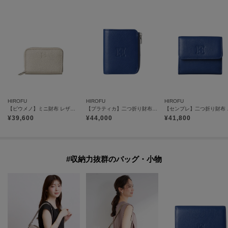
HIROFU
HIROFU
HIROFU
【ピウメノ】ミニ財布 レザー コンパクト ウォレット コインケース カードケース 本革（商品番号：P25-65312）
【プラティカ】二つ折り財布 レザー コンパクト ウォレット 本革（商品番号：P25-50805）
【センプレ】二つ
¥
39,600
¥
44,000
¥
41,800
#収納力抜群のバッグ・小物