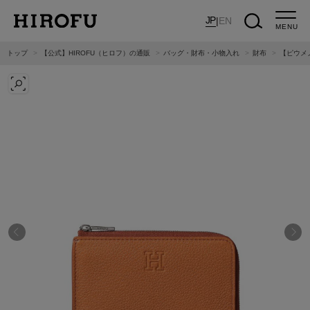
JP
|
EN
MENU
トップ
【公式】HIROFU（ヒロフ）の通販
バッグ・財布・小物入れ
財布
【ピウメノ