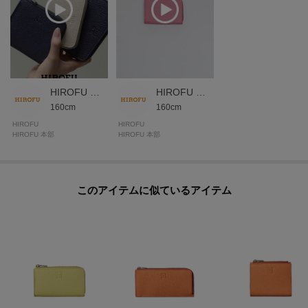
＜パラディウムメッキ＞
金具には、ジュエリーにも使用される高品質なパラディウムメッキを施して
います。世界のメゾンブランドでも採用されるほどのグレードを誇り、傷や
くすみに強く、澄んだ上品な光沢が長く続きます。
＜Riri®社のスイス製ファスナー＞
HIROFU 本部スタッフ
HIROFU 本部スタッフ
160cm
160cm
滑らかな操作性や美しい光沢が特徴。
HIROFU
HIROFU
HIROFU 本部
HIROFU 本部
【グループについて】
ヒロフの人気小物に機能をプラスマイナス（＝イタリア語：「ピウメノ」）
このアイテムに似ているアイテム
し、ミニマルでコンパクトに仕上げました。
キラリと光るHのメタルを引手にあしらい、シャープでスマートな趣を添えて
います。
【気になるアイテムは『お気に入り登録』がおすすめです】
＜お気に入り登録とは＞
オンラインサイトの各アイテムにある「ハートマーク」をクリックして簡単
に追加できます！