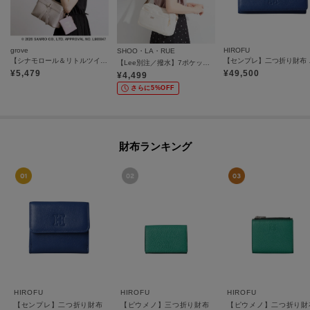
grove
HIROFU
SHOO・LA・RUE
【シナモロール＆リトルツインスターズ】リボンショルダー
【センプレ】二つ
【Lee別注／撥水】7ポケットショルダーバッグ
¥
5,479
¥
49,500
¥
4,499
さらに5%OFF
財布ランキング
HIROFU
HIROFU
HIROFU
【センプレ】二つ折り財布 レザー ウォレット 本革（商品番号：P25-50704）
【ピウメノ】三つ折り財布 レザー コンパクトウォレット 
【ピウメノ】二つ折り財布