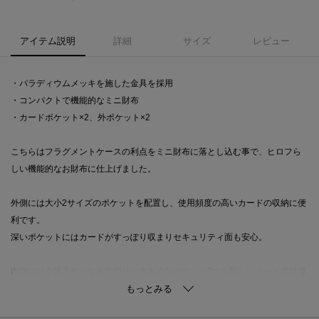
アイテム説明
詳細
サイズ
レビュー
・パラディウムメッキを施した金具を採用
・コンパクトで機能的なミニ財布
・カードポケット×2、外ポケット×2
こちらはフラグメントケースの利点をミニ財布に落とし込む事で、ヒロフら
しい機能的なお財布に仕上げました。
外側には大小2サイズのポケットを配置し、使用頻度の高いカードの収納に便
利です。
深いポケットにはカードがすっぽり収まりセキュリティ面も安心。
内側には小銭入れとなる仕切りと大きめなポケット2つを配し、カード収納容
量も十分。
お札はその仕切りに沿って緩やかに挟み込むように収納する遊び心ある仕様