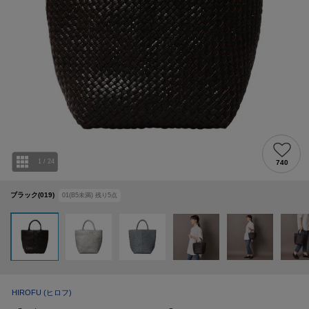
1
/
24
740
ブラック(019)
01(B5未満)
残り
5
点
HIROFU
(ヒロフ)