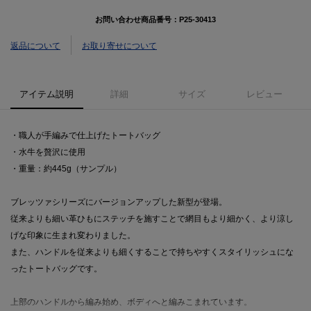
お問い合わせ商品番号：
P25-30413
返品について
お取り寄せについて
アイテム説明
詳細
サイズ
レビュー
・職人が手編みで仕上げたトートバッグ
・水牛を贅沢に使用
・重量：約445g（サンプル）
ブレッツァシリーズにバージョンアップした新型が登場。
従来よりも細い革ひもにステッチを施すことで網目もより細かく、より涼し
げな印象に生まれ変わりました。
また、ハンドルを従来よりも細くすることで持ちやすくスタイリッシュにな
ったトートバッグです。
上部のハンドルから編み始め、ボディへと編みこまれています。