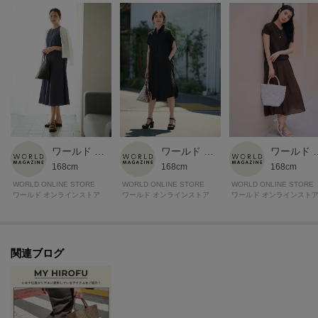
革 ステッチ（商品番号：P25-30416）もご用意しております。
【素材】
水牛
【シリーズについて】
ロープ状にした革を、職人の手で一つずつ編み上げた メッシュバッグシリー
ズ〈ブレッツァ〉強度がある「バッファローレザー」を使用することで、使
い込むほどに革が馴染み、経年変化をお愉しみいただけます。
ワールド マガジン
ワールド マガジン
ワールド
168cm
168cm
168cm
※細いテープ状の革が編み込まれたバッグの為、表面に凹凸があり、摩擦の
WORLD ONLINE STORE
WORLD ONLINE STORE
WORLD ONLINE STORE
ワールド オンラインストア
ワールド オンラインストア
ワールド オンラインスト
影響を受けやすい傾向があります。特にハンドル部分では手指が触れる為、
汗の付着、手指用消毒剤やハンドクリーム、アルコールを含む化粧品等が付
着し摩擦を継続的に受けることで色落ちや剥離につながる可能性があります
のでご注意ください。
関連ブログ
※商品ご購入時にお渡しするお買上げ証明書にお取り扱い上のご注意とお手