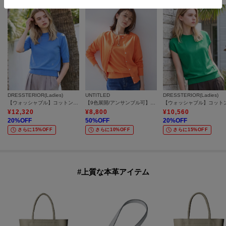
DRESSTERIOR(Ladies)
UNTITLED
DRESSTERIOR(Ladies)
【ウォッシャブル】コットンシルクハーフスリーブニット
【9色展開/アンサンブル可】コットンクルーネックカーディガン
¥
12,320
¥
8,800
¥
10,560
20
%OFF
50
%OFF
20
%OFF
さらに15%OFF
さらに10%OFF
さらに15%OFF
#上質な本革アイテム