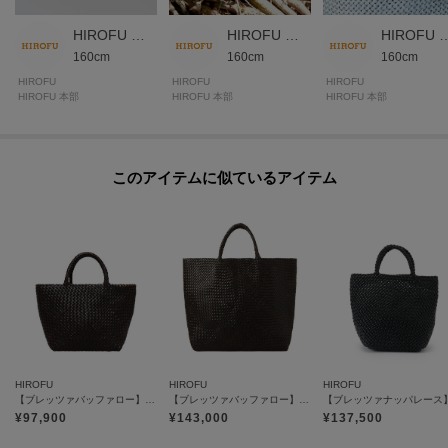
HIROFU 本部スタッフ
HIROFU 本部スタッフ
HIROFU 本
160cm
160cm
160cm
HIROFU
HIROFU
HIROFU
HIROFU 本部
HIROFU 本部
HIROFU 本部
このアイテムに似ているアイテム
HIROFU
HIROFU
HIROFU
【ブレッツァバッファロー】レザーメッシュトートバッグ S 本革 ステッチ（商品番号：P25-30416）
【ブレッツァバッファロー】レザーメッシュトートバッグ LL 本革 ステッチ（商品番号：P25-30509）
¥
97,900
¥
143,000
¥
137,500