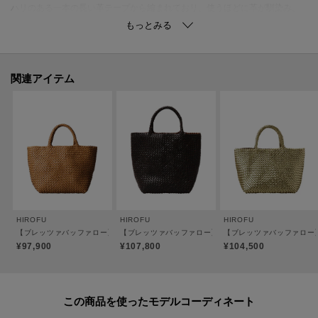
ハリのある一本の長い革テープから編まれており、使うほどに革が馴染み、
ほど良く柔らかくなります。
バッグの底にはボックス型の底板を入れており、大きくHIROFUのロゴが印字
されているのも見えない遊び心となっています。
B5サイズでマチがあり、たっぷりと容量が入ります。
関連アイテム
●ポケット：なし
●裏地：なし／カラーは全色ブラウンです。
※底板のカラーは商品のカラーによって異なります。
※ステッチのカラーは商品のカラーによって異なります。
【おすすめのご使用シーン】
お食事やお買い物のデイリーユースに、夏のレジャーシーンにおすすめで
HIROFU
HIROFU
HIROFU
す。
【ブレッツァバッファロー】レザーメッシュトートバッグ S 本革 ステッチ（商品番号：P2
【ブレッツァバッファロー】レザーメッシュトートバッグ M 
【ブレッツァバッファロー】
たっぷりと容量が入るため、お荷物が多い方もスッキリとお持ちいただけま
¥97,900
¥107,800
¥104,500
す。
カジュアルからフェミニンまで、様々なスタイルにマッチします。
この商品を使った
サイズ違いで【ブレッツァバッファロー】レザーメッシュトートバッグ S 本