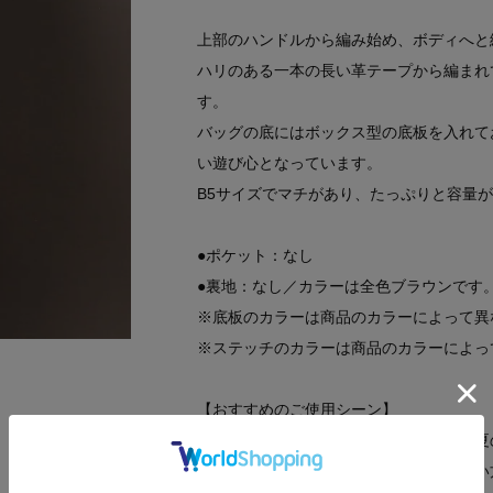
上部のハンドルから編み始め、ボディへと
ハリのある一本の長い革テープから編まれ
す。
バッグの底にはボックス型の底板を入れてお
い遊び心となっています。
B5サイズでマチがあり、たっぷりと容量
●ポケット：なし
●裏地：なし／カラーは全色ブラウンです
※底板のカラーは商品のカラーによって異
※ステッチのカラーは商品のカラーによっ
【おすすめのご使用シーン】
お食事やお買い物のデイリーユースに、夏
たっぷりと容量が入るため、お荷物が多い