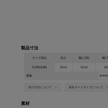
製品寸法
サイズ表記
高さ
幅(上部)
幅(
01(B5未満)
25cm
32cm
19
重量
約44
採寸方法について ＞
基本ヌードサイズについて 
素材