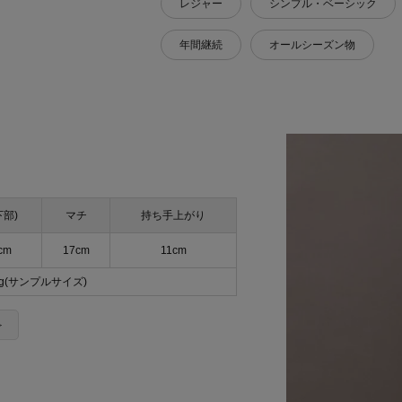
レジャー
シンプル・ベーシック
年間継続
オールシーズン物
下部)
マチ
持ち手上がり
cm
17cm
11cm
5g(サンプルサイズ)
＞