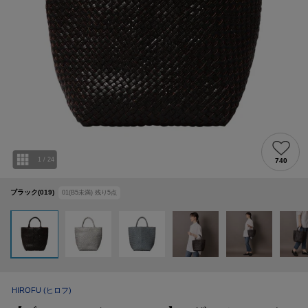
1
/
24
740
ブラック(019)
01(B5未満)
残り
5
点
HIROFU
(ヒロフ)