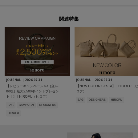
関連特集
JOURNAL |
2026.07.31
JOURNAL |
2026.07.31
【レビューキャンペーン7/31(金)～
【NEW COLOR CESTA】 | HIROFU（
8/9(日)最大2,500ポイントプレゼン
ロフ）
ト！】 | HIROFU（ヒロフ）
BAG
DESIGNERS
HIROFU
BAG
CAMPAIGN
DESIGNERS
HIROFU