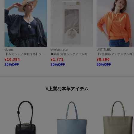
cloenc
one'sterrace
UNTITLED
【UVカット／接触冷感】ラッシュガード ギャザーフードパーカー
◆絹屋 内側シルクアームカバー さらさらC
¥
10,384
¥
1,771
¥
8,800
20
%OFF
30
%OFF
50
%OFF
#上質な本革アイテム