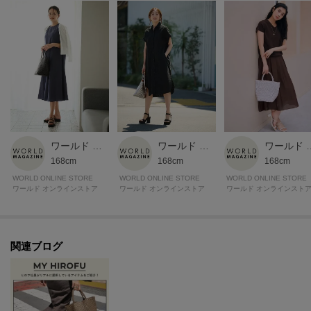
革 ステッチ（商品番号：P25-30416）もご用意しております。
【素材】
水牛
【シリーズについて】
ロープ状にした革を、職人の手で一つずつ編み上げた メッシュバッグシリー
ズ〈ブレッツァ〉強度がある「バッファローレザー」を使用することで、使
い込むほどに革が馴染み、経年変化をお愉しみいただけます。
ワールド マガジン
ワールド マガジン
ワールド
168cm
168cm
168cm
※細いテープ状の革が編み込まれたバッグの為、表面に凹凸があり、摩擦の
WORLD ONLINE STORE
WORLD ONLINE STORE
WORLD ONLINE STORE
ワールド オンラインストア
ワールド オンラインストア
ワールド オンラインスト
影響を受けやすい傾向があります。特にハンドル部分では手指が触れる為、
汗の付着、手指用消毒剤やハンドクリーム、アルコールを含む化粧品等が付
着し摩擦を継続的に受けることで色落ちや剥離につながる可能性があります
のでご注意ください。
関連ブログ
※商品ご購入時にお渡しするお買上げ証明書にお取り扱い上のご注意とお手