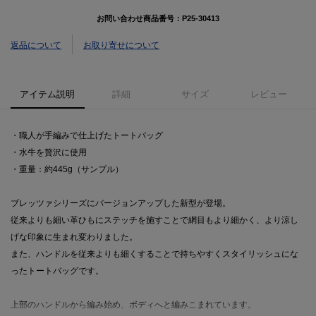
お問い合わせ商品番号：
P25-30413
返品について
お取り寄せについて
アイテム説明
詳細
サイズ
レビュー
・職人が手編みで仕上げたトートバッグ
・水牛を贅沢に使用
・重量：約445g（サンプル）
ブレッツァシリーズにバージョンアップした新型が登場。
従来よりも細い革ひもにステッチを施すことで網目もより細かく、より涼し
げな印象に生まれ変わりました。
また、ハンドルを従来よりも細くすることで持ちやすくスタイリッシュにな
ったトートバッグです。
上部のハンドルから編み始め、ボディへと編みこまれています。