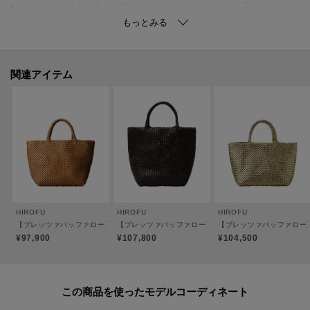
ハリのある一本の長い革テープから編まれており、使うほどに革が馴染み、
ほど良く柔らかくなります。
バッグの底にはボックス型の底板を入れており、大きくHIROFUのロゴが印字
されているのも見えない遊び心となっています。
B5サイズでマチがあり、たっぷりと容量が入ります。
関連アイテム
●ポケット：なし
●裏地：なし／カラーは全色ブラウンです。
※底板のカラーは商品のカラーによって異なります。
※ステッチのカラーは商品のカラーによって異なります。
【おすすめのご使用シーン】
お食事やお買い物のデイリーユースに、夏のレジャーシーンにおすすめで
HIROFU
HIROFU
HIROFU
す。
【ブレッツァバッファロー】レザーメッシュトートバッグ S 本革 ステッチ（商品番号：P2
【ブレッツァバッファロー】レザーメッシュトートバッグ M 
【ブレッツァバッファロー】
たっぷりと容量が入るため、お荷物が多い方もスッキリとお持ちいただけま
¥97,900
¥107,800
¥104,500
す。
カジュアルからフェミニンまで、様々なスタイルにマッチします。
この商品を使った
サイズ違いで【ブレッツァバッファロー】レザーメッシュトートバッグ S 本