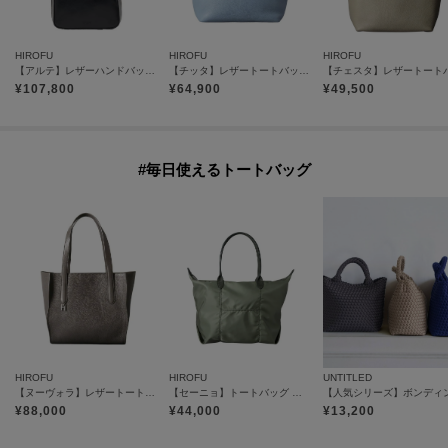
HIROFU
HIROFU
HIROFU
【アルテ】レザーハンドバッグ S 本革 ミニバッグ ボストン（商品番号：P25－10527）
【チッタ】レザートートバッグ M B5サイズ 本革（商品番号：P25‐35551）
¥
107,800
¥
64,900
¥
49,500
#毎日使えるトートバッグ
HIROFU
HIROFU
UNTITLED
【ヌーヴォラ】レザートートバッグ M 本革（商品番号：P25-20919）
【セーニョ】トートバッグ ナイロン L A4サイズ ビジネスバッグ（商品番号：P25－39642）
¥
88,000
¥
44,000
¥
13,200