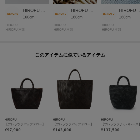
HIROFU 本部スタッフ
HIROFU 本部スタッフ
HIROFU 本
160cm
160cm
160cm
HIROFU
HIROFU
HIROFU
HIROFU 本部
HIROFU 本部
HIROFU 本部
このアイテムに似ているアイテム
HIROFU
HIROFU
HIROFU
【ブレッツァバッファロー】レザーメッシュトートバッグ S 本革 ステッチ（商品番号：P25-30416）
【ブレッツァバッファロー】レザーメッシュトートバッグ LL 本革 ステッチ（商品番号：P25-30509）
¥
97,900
¥
143,000
¥
137,500