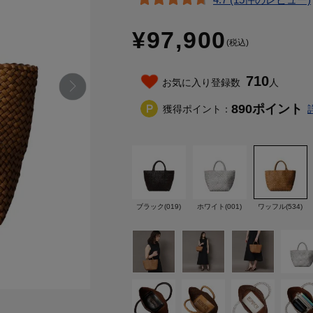
¥97,900
(税込)
710
お気に入り登録数
人
890
ポイント
獲得ポイント：
ブラック(019)
ホワイト(001)
ワッフル(534)