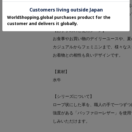
※底板のカラーは商品のカラーによって異
※ステッチのカラーは商品のカラーによっ
【おすすめのご使用シーン】
お食事やお買い物のデイリーユースや、夏
カジュアルからフェミニンまで、様々なス
お着物との相性も良いデザインです。
【素材】
水牛
【シリーズについて】
ロープ状にした革を、職人の手で一つずつ
強度がある「バッファローレザー」を使用
しみいただけます。