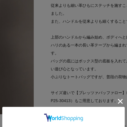
従来よりも細い革ひもにステッチを施すこ
ました。
また、ハンドルを従来よりも細くすること
上部のハンドルから編み始め、ボディへと
ハリのある一本の長い革テープから編まれ
す。
バッグの底にはボックス型の底板を入れてお
い遊び心となっています。
小ぶりなトートバッグですが、普段の荷物
サイズ違いで【ブレッツァバッファロー】レ
P25-30413）もご用意しております。
●ポケット：なし
●裏地：なし／カラーは全色ブラウンです