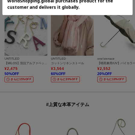
UNTITLED
UNTITLED
one'sterrace
【MILOS】別注アルファベットチャーム
コットンリネンストール
¥
2,475
¥
3,564
¥
2,552
50
%OFF
60
%OFF
20
%OFF
さらに15%OFF
さらに20%OFF
さらに10%OFF
#上質な本革アイテム