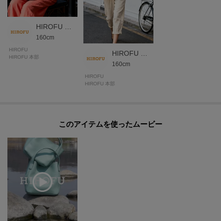
【グループについて】
HIROFU 本部スタッフ
シンプルなデザインの中にも、2種類の太さのステッチングがさり気ないポイ
160cm
ントになっている「デュオ」。
HIROFU
太さの違ったステッチが「二重奏」のようにみえることから名付けられまし
HIROFU 本部スタッフ
HIROFU 本部
た。
160cm
HIROFU
HIROFU 本部
【気になるアイテムは『お気に入り登録』がおすすめです】
〈お気に入り登録とは〉
オンラインサイトの各アイテムにある「ハートマーク」をクリックして簡単
に追加できます！
このアイテムを使ったムービー
お気に入りアイテムが、在庫残りわずか・再入荷などキャンペーン対象にな
った場合にお知らせいたします。
※商品ご購入時にお渡しするお買上げ証明書にお取り扱い上のご注意とお手
入れについての表示がございますのでよくお読みください。
※照明の関係により、実際よりも色味が違って見える場合があります。ま