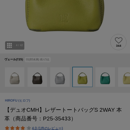
4
/
42
344
ヴェール(725)
01(B5未満)
残り
5
点
HIROFU
(ヒロフ)
【デュオCMH】レザートートバッグS 2WAY 本
革（商品番号：P25-35433）
4.0 (1件のレビュー)