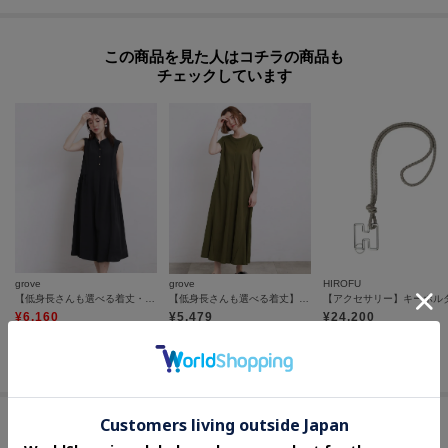
この商品を見た人はコチラの商品も
チェックしています
grove
grove
HIROFU
【低身長さんも選べる着丈・洗濯機◎】テントラインワンピース
【低身長さんも選べる着丈】モクロディフレンチワンピース
¥
6,160
¥
5,479
¥
24,200
20
%OFF
さらに10%OFF
さらに10%OFF
セールアイテムからのおすすめ