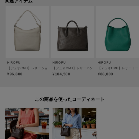
関連アイテム
※裏地のカラーは商品のカラーによって異なります。
【おすすめのご使用シーン】
普段使いやショッピング、ご友人同士のお食事等、あらゆるシーンで活躍し
ます。
お着物と合わせていただくのもおすすめです。
【素材】
HIROFU
HIROFU
HIROFU
＜CMH（クロモエイチ）＞
【デュオCMH】レザーショルダーバッグ M 2WAY 本革（商品番号：P25-35430）
【デュオCMH】レザーハンドバッグ L 2WAY 本革 A4サ
【デュオCMH】レザートート
牛革、クロームなめし、小シボ型押し。
¥96,800
¥104,500
¥88,000
しなやかで伸縮性が高い、14ヵ月以下の小さなメス牛のみを使用。
丁寧にクロームなめしをする事で軽量に仕上がり、絶妙なニュアンスカラー
を美しく表現することも可能です。
この商品を使った
質感はヒロフの定番オリジナル素材「ソフトバケッタ」よりもマットで落ち
着いた印象に。
小さなシボを型押し加工する事で革の表情も均一化され、上品で端正な印象
の素材に仕上げました。