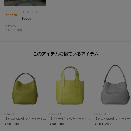
た、パソコン・スマートフォンなどの環境により、若干製品と画像のカラー
が異なる場合もございます。
HIROFU 本部スタッフ
160cm
HIROFU
HIROFU 本部
モデル情報：身長170cm B77 W58 H85
このアイテムに似ているアイテム
HIROFU
HIROFU
HIROFU
【デュオCMH】レザートートバッグ S 本革（商品番号：P25-35434）
【ヴィータ】レザートートバッグ S 本革（商品番号：P25-20310）
¥
88,000
¥
66,000
¥
101,200