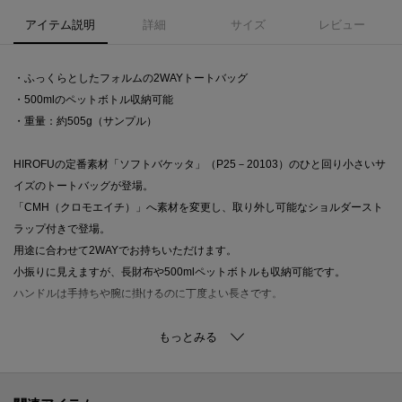
アイテム説明
詳細
サイズ
レビュー
・ふっくらとしたフォルムの2WAYトートバッグ
・500mlのペットボトル収納可能
・重量：約505g（サンプル）
HIROFUの定番素材「ソフトバケッタ」（P25－20103）のひと回り小さいサ
イズのトートバッグが登場。
「CMH（クロモエイチ）」へ素材を変更し、取り外し可能なショルダースト
ラップ付きで登場。
用途に合わせて2WAYでお持ちいただけます。
小振りに見えますが、長財布や500mlペットボトルも収納可能です。
ハンドルは手持ちや腕に掛けるのに丁度よい長さです。
●ポケット数 内側：パッチポケット×1
●ショルダーストラップ付属
●マグネット開閉
●裏地：ピッグスエード（一部コットン）