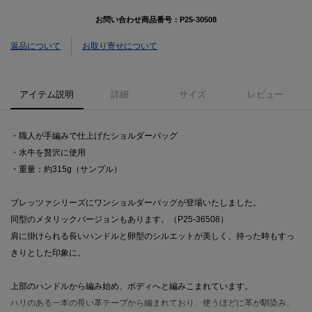
お問い合わせ商品番号：
P25-30508
返品について
お取り寄せについて
アイテム説明
詳細
サイズ
レビュー
・職人が手編みで仕上げたショルダーバッグ
・水牛を贅沢に使用
・重量：約315g（サンプル）
ブレッツァシリーズにワンショルダーバッグが登場いたしました。
同型のメタリックバージョンもあります。（P25‐36508）
肩に掛けられる長いハンドルと卵型のシルエットが美しく、持った時もすっ
きりとした印象に。
上部のハンドルから編み始め、ボディへと編みこまれています。
ハリのある一本の長い革テープから編まれており、使うほどに革が馴染み、