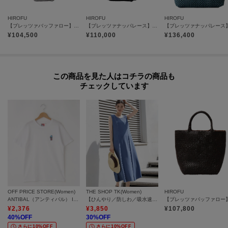
HIROFU
HIROFU
HIROFU
【ブレッツァバッファロー】レザーメッシュショルダーバッグ S本革 ステッチ メタリック（商品番号P25-36508）
【ブレッツァナッパレース】レザーメッシュショルダーバッグ S 本革（商品番号：P25-31004）
¥
104,500
¥
110,000
¥
136,400
この商品を見た人はコチラの商品も
チェックしています
OFF PRICE STORE(Women)
THE SHOP TK(Women)
HIROFU
ANTIBAL（アンティバル） ICEE ワンポイント刺繍SS TEE【SALE/セール/オフプライス/カジュアル/デイリー/トレンド】
【ひんやり／防しわ／吸水速乾／UV】美しさを1日中キープ ノースリーブフレアワンピース
¥
2,376
¥
3,850
¥
107,800
40
%OFF
30
%OFF
さらに10%OFF
さらに10%OFF