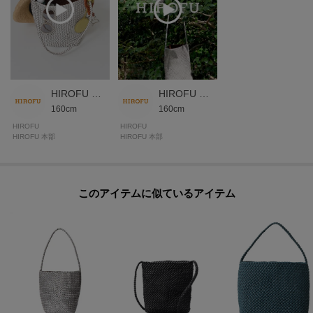
に追加できます！
お気に入りアイテムが、在庫残りわずか・再入荷などキャンペーン対象にな
った場合にお知らせいたします。
※商品ご購入時にお渡しするお買上げ証明書にお取り扱い上のご注意とお手
HIROFU 本部スタッフ
HIROFU 本部スタッフ
入れについての表示がございますのでよくお読みください。
160cm
160cm
HIROFU
HIROFU
※照明の関係により、実際よりも色味が違って見える場合があります。ま
HIROFU 本部
HIROFU 本部
た、パソコン・スマートフォンなどの環境により、若干製品と画像のカラー
が異なる場合もございます。
このアイテムに似ているアイテム
モデル情報：身長165cm B82 W60 H88