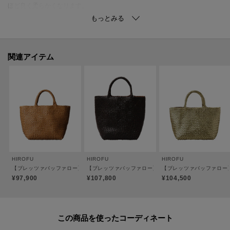
ほど良く柔らかくなります。
細い革ひもにステッチを施すことで網目もより細かく、涼しげな印象に。
バッグの底にはボックス型の底板を入れており、大きくHIROFUのロゴが印字
されているのも見えない遊び心となっています。
関連アイテム
小ぶりなショルダーバッグですが、普段の荷物は十分に入れていただけま
す。
●ポケット：なし
●裏地：なし／カラーは全色ブラウンです。
※底板のカラーは商品のカラーによって異なります。
※ステッチのカラーは商品のカラーによって異なります。
HIROFU
HIROFU
HIROFU
【ブレッツァバッファロー】レザーメッシュトートバッグ S 本革 ステッチ（商品番号：P2
【ブレッツァバッファロー】レザーメッシュトートバッグ M 
【ブレッツァバッファロー】
【おすすめのご使用シーン】
¥97,900
¥107,800
¥104,500
お食事やお買い物のカジュアルなデイリーユースや、夏のレジャーシーンに
おすすめ。
この商品を使った
【素材】