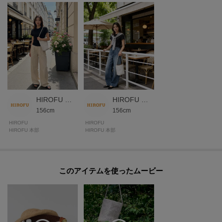
水牛
【シリーズについて】
ロープ状にした革を、職人の手で一つずつ編み上げた メッシュバッグシリー
ズ〈ブレッツァ〉。
強度がある「バッファローレザー」を使用することで、使い込むほどに革が
馴染み、経年変化をお愉しみいただけます。
HIROFU 本部スタッフ
HIROFU 本部スタッフ
※細いテープ状の革が編み込まれたバッグの為、表面に凹凸があり、摩擦の
156cm
156cm
影響を受けやすい傾向があります。特にハンドル部分では手指が触れる為、
HIROFU
HIROFU
汗の付着、手指用消毒剤やハンドクリーム、アルコールを含む化粧品等が付
HIROFU 本部
HIROFU 本部
着し摩擦を継続的に受けることで色落ちや剥離につながる可能性があります
のでご注意ください。
このアイテムを使ったムービー
【気になるアイテムは『お気に入り登録』がおすすめです】
〈お気に入り登録とは〉
オンラインサイトの各アイテムにある「ハートマーク」をクリックして簡単