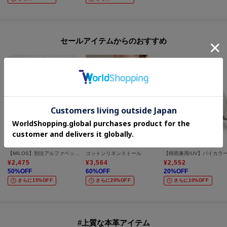
セールアイテムからのおすすめ
UNTITLED
UNTITLED
one'sterrace
【MILOS】別注アルファベットチャーム
コットンリネンストール
¥
2,475
¥
3,564
¥
2,552
50
%OFF
60
%OFF
20
%OFF
さらに15%OFF
さらに20%OFF
さらに10%OFF
#上質な本革アイテム