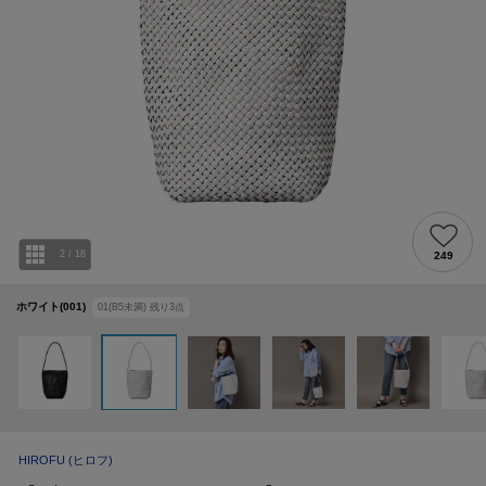
2
/
18
249
ホワイト(001)
01(B5未満)
残り
3
点
HIROFU
(ヒロフ)