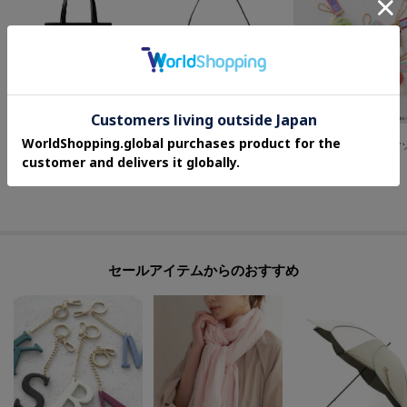
HIROFU
HIROFU
OPAQUE.CLIP
【リベロ】トートバッグ ナイロン L A4サイズ ビジネスバッグ（商品番号：P25-39417）
【ヴァローレ】レザーショルダーバッグ S 本革（商品番号：P25-35310）
¥
71,500
¥
75,900
¥
3,979
セールアイテムからのおすすめ