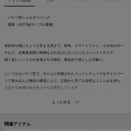
アイテム説明
詳細
サイズ
レビュー
・バケツ型ショルダーバッグ
・重量：約370g(サンプル重量)
長財布が縦にちょうど収まる高さで、財布、スマートフォン、小さめのポー
チなど、必要最低限の荷物を入れるのにぴったりなコンパクトサイズ。
細く長いハンドルが全体を引き締め、都会的で凛とした印象に。
シンプルなバケツ型で、ボトムに内蔵されたコットンチューブをサイドパー
ツで挟み込んだ独自の構造により、正面から見ても自然なふくらみを持ち、
上品で立体感のある仕上がりを実現しています。
シンプルさの中に隠れた、ヒロフならではの造形美を体現したモデル。
●ポケット：内側 パッチポケット×1
●コンシールドマグネット開閉
●裏地：ピッグスエード
関連アイテム
※裏地のカラーは商品のカラーによって異なります。