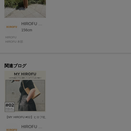
イタリア語で「さあ、行こう」という意味の「アンディーナ」は、気軽なお
出かけや散歩にぴったりなコンパクトで軽やかなバッグ。
全モデルには贅沢な二枚仕立てのボンディング構造を採用し、小さなバッグ
でも革の美しさや構造の魅力を引き立てます。
HIROFU 本部スタッフ
トップ部分はステッチを見せずに折り返し、革の豊かな質感を生かしていま
156cm
す。
HIROFU
HIROFU 本部
また、オープンモデルにはコンシールドマグネット付きのフラップ開閉を採
用し、メタル感を表に出さず洗練されたノーブルな印象に仕上げています。
細く長いハンドルが全体を引き締め、都会的で凛とした雰囲気を演出。
ノスタルジックでありながら新しい、ヒロフらしい世界観が詰まったシリー
関連ブログ
ズです。
【気になるアイテムは『お気に入り登録』がおすすめです】
〈お気に入り登録とは〉
オンラインサイトの各アイテムにある「ハートマーク」をクリックして簡単
に追加できます！
お気に入りアイテムが、在庫残りわずか・再入荷などキャンペーン対象にな
【MY HIROFU #02】ヒロフ社員の愛用品紹介 アンディーナ ショルダーバッグ S
った場合にお知らせいたします。
HIROFU 本部スタッフ