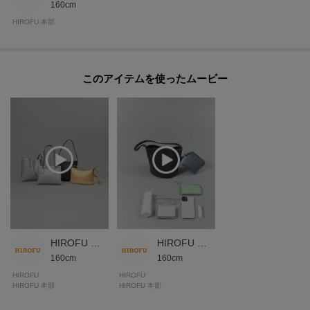
160cm
※商品ご購入時にお渡しするお買上げ証明書にお取り扱い上のご注意とお手
HIROFU 本部
入れについての表示がございますのでよくお読みください。
※照明の関係により、実際よりも色味が違って見える場合があります。ま
このアイテムを使ったムービー
た、パソコン・スマートフォンなどの環境により、若干製品と画像のカラー
が異なる場合もございます。
モデル情報：身長169cm B83 W61 H89
HIROFU 本部スタッフ
HIROFU 本部スタッフ
160cm
160cm
HIROFU
HIROFU
HIROFU 本部
HIROFU 本部