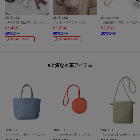
UNTITLED
UNTITLED
one'sterrace
【MILOS】別注アルファベットチャーム
コットンリネンストール
¥
2,475
¥
3,564
¥
2,552
50
%OFF
60
%OFF
20
%OFF
さらに10%OFF
さらに5%OFF
#上質な本革アイテム
HIROFU
HIROFU
HIROFU
【チッタ】レザートートバッグ S 本革（商品番号：P25‐35550）
【アクセサリー】チャーム ポーチ レザー 本革（商品番号：P25－65612）