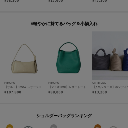
¥
58,300
¥
17,600
¥
47,300
#軽やかに持てるバッグ＆小物入れ
HIROFU
HIROFU
UNTITLED
【サルト】2WAY レザーショルダーバッグ S 本革（商品番号：P25-35520）
【デュオCMH】レザートートバッグ S 本革（商品番号：P25-35434）
¥
107,800
¥
88,000
¥
13,200
ショルダーバッグランキング