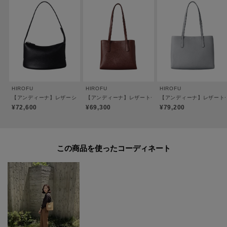
【おすすめのご使用シーン】
お買い物やカフェなどのリラックスタイムの気軽なお出かけやちょっとした
ワンマイルのお出かけにおすすめ。
今すぐ持ち出したくなるようなサイズ感です。
【素材】
HIROFU
HIROFU
HIROFU
＜CMH（クロモエイチ）＞
【アンディーナ】レザーショルダーバッグ S 本革（商品番号：P25－35541）
【アンディーナ】レザートートバッグ S 本革（商品番号：P
【アンディーナ】レザートート
牛革、クロームなめし、小シボ型押し。
¥72,600
¥69,300
¥79,200
しなやかで伸縮性が高い、14ヵ月以下の小さなメス牛のみを使用。
丁寧にクロームなめしをする事で軽量に仕上がり、絶妙なニュアンスカラー
を美しく表現することも可能です。
この商品を使った
質感はヒロフの定番オリジナル素材「ソフトバケッタ」よりもマットで落ち
着いた印象に。
小さなシボを型押し加工する事で革の表情も均一化され、上品で端正な印象
の素材に仕上げました。
【シリーズについて】