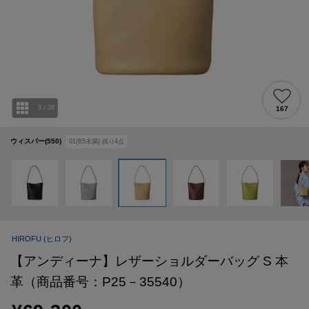
3
/
38
167
ウィスパー(550)
01(B5未満)
残り
4
点
HIROFU
(ヒロフ)
【アンディーナ】レザーショルダーバッグ S 本
革（商品番号：P25－35540）