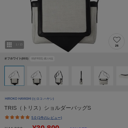
1
/
15
26
オフホワイト(003)
00(FREE)
残り
4
点
HIROKO HAYASHI
(ヒロコ ハヤシ)
TRIS（トリス）ショルダーバッグS
5.0 (1件のレビュー)