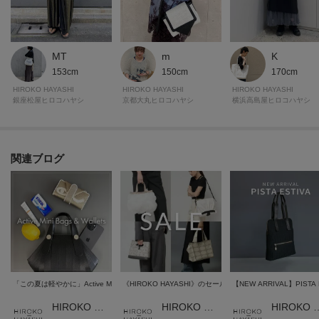
m
MT
K
150cm
153cm
170cm
HIROKO HAYASHI
HIROKO HAYASHI
HIROKO HAYASHI
京都大丸ヒロコハヤシ
銀座松屋ヒロコハヤシ
横浜高島屋ヒロコハヤシ
関連ブログ
「この夏は軽やかに」Active Mini Bags & Wallets
《HIROKO HAYASHI》のセールで見つける夏の相棒バッグ
【NEW ARRIVAL】PISTA 
HIROKO HAYASHI 本部
HIROKO HAYASHI 本部
HIROKO HA