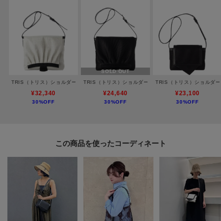
ました。
ーーーーーーーーーーーーーーーーーーーーーーーーーーー
◆気になるアイテムは『お気に入り登録』がおすすめです◆
SOLD OUT
オンラインサイトの商品ページにある「ハートマーク」をクリックして簡単
TRIS（トリス）ショルダーバッグM
TRIS（トリス）ショルダーバッグM
TRIS（トリス）ショルダ
に追加できます。
¥32,340
¥24,640
¥23,100
30%OFF
30%OFF
30%OFF
お気に入り登録して頂いたアイテムは・・・
再入荷通知や、値下げ情報・在庫状況をメルマガにてお知らせいたします。
ーーーーーーーーーーーーーーーーーーーーーーーーーーー
この商品を使った
※照明の関係により、実際よりも色味が違って見える場合があります。ま
た、パソコン・スマートフォンなどの環境により、若干製品と画像のカラー
が異なる場合もございます。