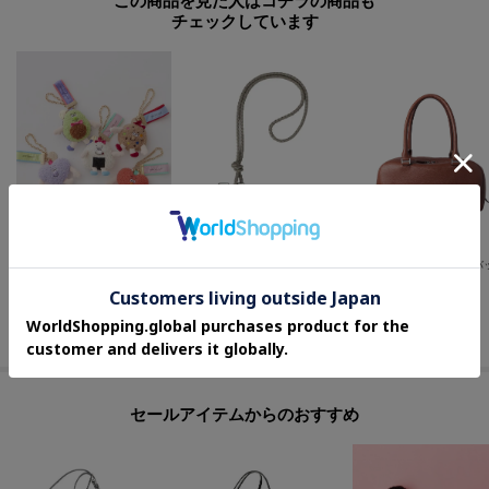
この商品を見た人はコチラの商品も
チェックしています
OPAQUE.CLIP
HIROFU
HIROFU
【WANPAKU HOUSE】アソートパペットチャーム
【アクセサリー】キーホルダー ストラップ レザー 本革（商品番号：P25-65510）
¥
3,979
¥
24,200
¥
85,800
セールアイテムからのおすすめ