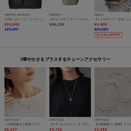
HIROKO HAYASHI
HIROFU
INDIVI
LUINI（ルイーニ）トートバッグ
【チェスタ】レザーショルダーバッグ S 2WAY 本革 （商品番号：P25－30615）
¥
24,640
¥
46,200
¥
4,400
30
%OFF
60
%OFF
さらに15%OFF
#華やかさをプラスするチェーンアクセサリー
UNTITLED
UNTITLED
UNTITLED
【古畑星夏さん着用/ステンレス】レイヤードチェーンネックレス
【ステンレスチェーン】モダンビーンズトップ
¥
6,237
¥
4,752
¥
3,960