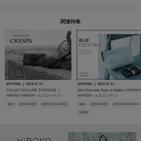
関連特集
JOURNAL |
2026.07.31
JOURNAL |
2026.07.31
COLLECTION LINE【CRESPA】 |
Blue Essential: Bags & Wallets | HIROKO
HIROKO HAYASHI（ヒロコハヤシ）
HAYASHI（ヒロコハヤシ）
BAG
DESIGNERS
HIROKO HAYASHI
BAG
DESIGNERS
HIROKO HAYASHI
NEWS