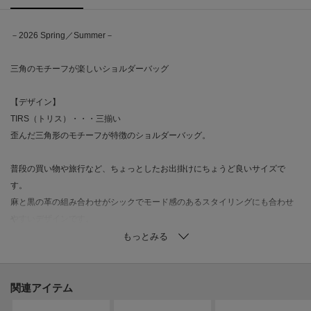
－2026 Spring／Summer－
三角のモチーフが楽しいショルダーバッグ
【デザイン】
TIRS（トリス）・・・三揃い
歪んだ三角形のモチーフが特徴のショルダーバッグ。
普段の買い物や旅行など、ちょっとしたお出掛けにちょうど良いサイズで
す。
麻と黒の革の組み合わせがシックでモード感のあるスタイリングにも合わせ
やすいデザインです。
ポケット数：内側×2
【素材】
関連アイテム
麻の中でも光沢感のあるリトアニア産のリネンを使用し、牛革と組み合わせ