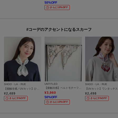
50
%OFF
さらに10%OFF
#コーデのアクセントになるスカーフ
UNTITLED
SHOO・LA・RUE
SHOO・LA・RUE
【接触冷感】ベルトモチーフ・トライアングルスカーフ
【接触冷感／UVカット】ひんやりワンタッチスカーフ
【U
¥
3,960
¥
2,489
¥
2,498
50
%OFF
さらに5%OFF
さらに5%OFF
さらに10%OFF