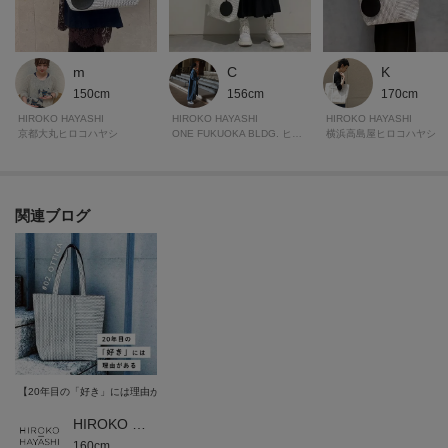
C
m
K
156cm
150cm
170cm
HIROKO HAYASHI
HIROKO HAYASHI
HIROKO HAYASHI
ONE FUKUOKA BLDG. ヒロコハヤシ
京都大丸ヒロコハヤシ
横浜高島屋ヒロコハヤシ
関連ブログ
【20年目の「好き」には理由がある】じっくりと眺めたくなる柄 -OTTICA-
HIROKO HAYASHI 本部
160cm