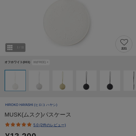
1
/
11
221
オフホワイト(003)
00(FREE)
×
HIROKO HAYASHI
(ヒロコ ハヤシ)
MUSK(ムスク)パスケース
5.0 (2件のレビュー)