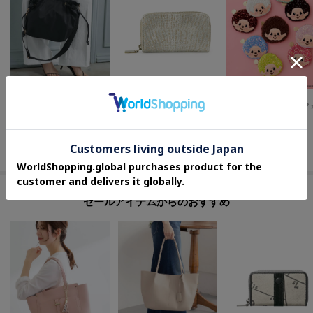
UNTITLED
HIROKO HAYASHI
OPAQUE.CLIP
2WAYドロストトート
DAMASCO（ダマスコ）キーケース
¥
5,500
¥
19,360
¥
3,979
50
%OFF
20
%OFF
さらに10%OFF
セールアイテムからのおすすめ