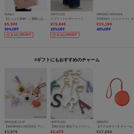
Reflect
UNTITLED
HIROKO HAYASHI
【たっぷり収納！／通勤におすすめ】’26春夏毎日バッグ
スプリットレザートート
S
¥
5,500
¥
15,840
¥
15,180
50
%OFF
20
%OFF
40
%OFF
さらに10%OFF
さらに10%OFF
#ギフトにもおすすめのチャーム
OPAQUE.CLIP
UNTITLED
HIROFU
【WANPAKU HOUSE】アソートパペットチャーム
【MILOS】別注アルファベットチャーム
【アクセサリー
¥
3,979
¥
2,475
¥
17,600