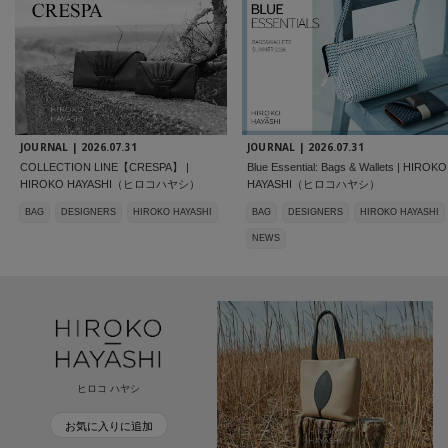
JOURNAL |
2026.07.31
JOURNAL |
2026.07.31
COLLECTION LINE【CRESPA】 |
Blue Essential: Bags & Wallets | HIROKO
HIROKO HAYASHI（ヒロコハヤシ）
HAYASHI（ヒロコハヤシ）
BAG
DESIGNERS
HIROKO HAYASHI
BAG
DESIGNERS
HIROKO HAYASHI
NEWS
ヒロコ ハヤシ
お気に入りに追加