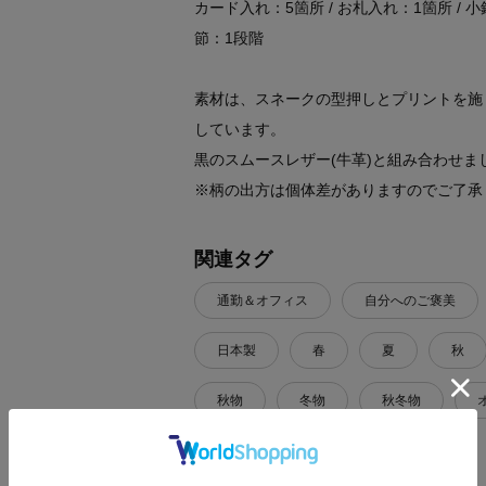
カード入れ：5箇所 / お札入れ：1箇所 / 
節：1段階
素材は、スネークの型押しとプリントを施
しています。
黒のスムースレザー(牛革)と組み合わせま
※柄の出方は個体差がありますのでご了承
関連タグ
通勤＆オフィス
自分へのご褒美
日本製
春
夏
秋
秋物
冬物
秋冬物