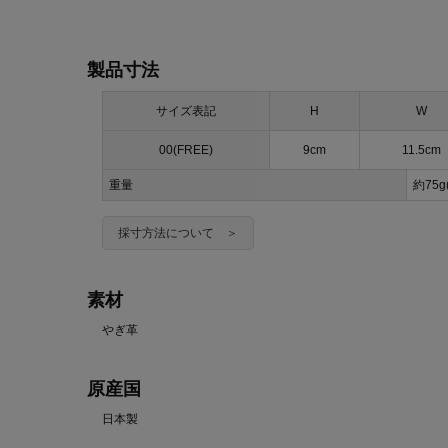
製品寸法
サイズ表記
H
W
00(FREE)
9cm
11.5cm
重量
約75
採寸方法について ＞
素材
やぎ革
原産国
日本製