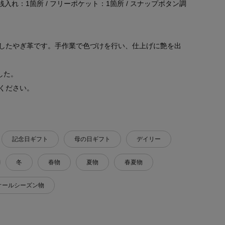
小銭入れ：1箇所 / フリーポケット：1箇所 / スナップボタン調
したやぎ革です。手作業で色づけを行い、仕上げに艶を出
した。
ください。
記念日ギフト
母の日ギフト
デイリー
冬
春物
夏物
春夏物
オールシーズン物