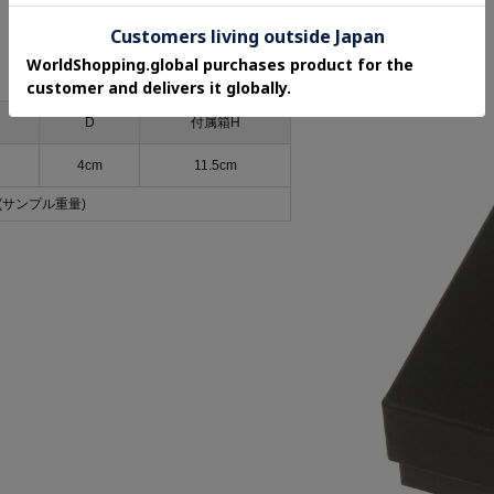
D
付属箱H
4cm
11.5cm
g(サンプル重量)