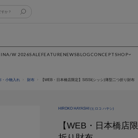
 IN
A/W 2026
SALE
FEATURE
NEWS
BLOG
CONCEPT
SHOP
布・小物入れ
財布
【WEB・日本橋店限定】SISSI(シッシ)薄型二つ折り財布
HIROKO HAYASHI
(ヒロコ ハヤシ)
【WEB・日本橋店限定
折り財布