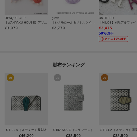
OPAQUE.CLIP
grove
UNTITLED
【WANPAKU HOUSE】アソートパペットチャーム
【シナモロール＆リトルツインスターズ】メッシュチャームポーチ
¥
3,979
¥
2,779
¥
2,475
50
%OFF
さらに10%OFF
財布ランキング
STILLA（スティラ）長財布ミニ
GIRASOLE（ジラソーレ）二つ折り財布
STILLA（スティラ）
¥46,200
¥38,500
¥38,500