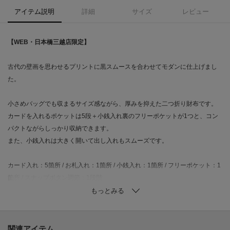
アイテム説明
詳細
サイズ
レビュー
【WEB・日本橋三越店限定】
古代の壁画を思わせるプリントに黒スムースを合わせてモダンに仕上げまし
た。
小さめバッグでも収まるサイズ感ながら、厚みを抑えた二つ折り財布です。
カードを入れるポケットは5段＋小銭入れ裏のフリーポケットが1つと、コン
パクトながらしっかり収納できます。
また、小銭入れは大きく開いて出し入れもスムーズです。
カード入れ：5箇所 / お札入れ：1箇所 / 小銭入れ：1箇所 / フリーポケット：1
箇所 / スナップボタン調節：1段階
素材は、スネークの型押しとプリントを施したやぎ革です。手作業で色づけ
を行い、仕上げに艶を出しています。
黒のスムースレザー(牛革)と組み合わせました。
関連アイテム