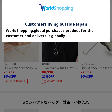
セールアイテムからのおすすめ
UNTITLED
UNTITLED
one'sterrace
【古畑星夏さん着用/ステンレス】レイヤードチェーンネックレス
【古畑星夏さん着用】レザー調トップネックレス
¥
6,237
¥
6,336
¥
2,552
30
%OFF
20
%OFF
20
%OFF
さらに10%OFF
さらに10%OFF
#コンパクトなバッグ・財布・小物入れ