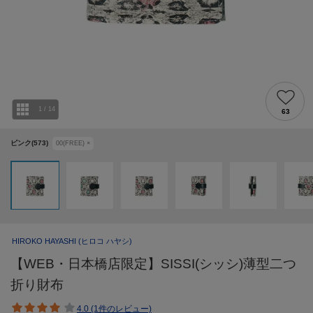
1
/
14
63
ピンク(573)
00(FREE)
×
HIROKO HAYASHI
(ヒロコ ハヤシ)
【WEB・日本橋店限定】SISSI(シッシ)薄型二つ
折り財布
4.0 (1件のレビュー)