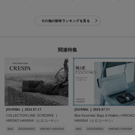
その他の財布ランキングを見る
関連特集
JOURNAL |
2026.07.31
JOURNAL |
2026.07.31
COLLECTION LINE【CRESPA】 |
Blue Essential: Bags & Wallets | HIROKO
HIROKO HAYASHI（ヒロコハヤシ）
HAYASHI（ヒロコハヤシ）
BAG
DESIGNERS
HIROKO HAYASHI
BAG
DESIGNERS
HIROKO HAYASHI