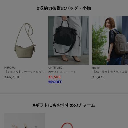
#収納力抜群のバッグ・小物
HIROFU
UNTITLED
grove
【チェスタ】レザーショルダーバッグ S 2WAY 本革 （商品番号：P25－30615）
2WAYドロストトート
【A4・
¥
46,200
¥
5,500
¥
5,479
50
%OFF
#ギフトにもおすすめのチャーム