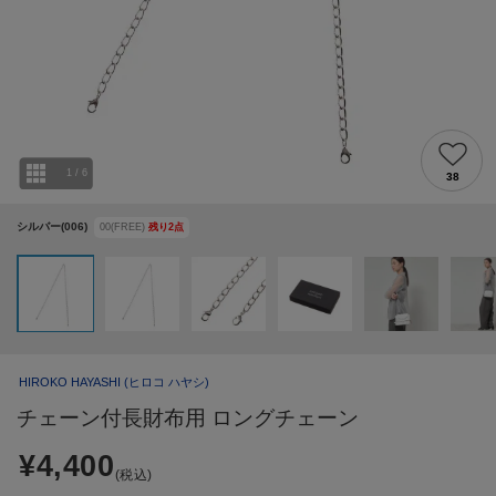
1
/
6
38
シルバー(006)
00(FREE)
残り
2
点
HIROKO HAYASHI
(ヒロコ ハヤシ)
チェーン付長財布用 ロングチェーン
¥4,400
(税込)