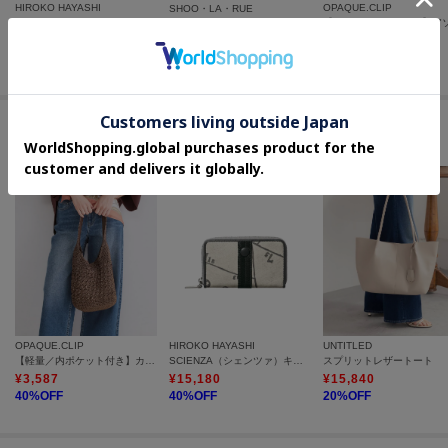
HIROKO HAYASHI
OPAQUE.CLIP
SHOO・LA・RUE
POLARIS（ポラリス）キーケース
【Lee別注／撥水】7ポケットショルダーバッグ
¥
18,480
¥
3,979
¥
4,499
20
%OFF
セールアイテムからのおすすめ
OPAQUE.CLIP
HIROKO HAYASHI
UNTITLED
【軽量／内ポケット付き】カギ針ラメワンショルダーバッグ
SCIENZA（シェンツァ）キーケース
スプリットレザートート
¥
3,587
¥
15,180
¥
15,840
40
%OFF
40
%OFF
20
%OFF