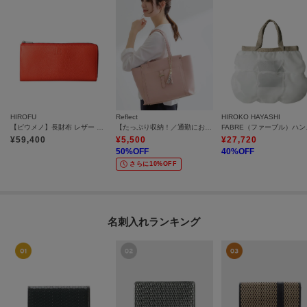
HIROFU
Reflect
HIROKO HAYASHI
【ピウメノ】長財布 レザー スリム ロング ウォレット 本革（商品番号：P25-65406）
【たっぷり収納！／通勤におすすめ】’26春夏毎日バッグ
FAB
¥
59,400
¥
5,500
¥
27,720
50
%OFF
40
%OFF
さらに10%OFF
名刺入れランキング