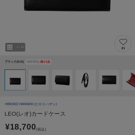
1
/
10
21
ブラック(019)
00(FREE)
残り
1
点
HIROKO HAYASHI
(ヒロコ ハヤシ)
LEO(レオ)カードケース
¥18,700
(税込)