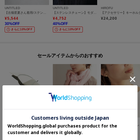
UNTITLED
UNTITLED
HIROFU
【古畑星夏さん着用/ステンレスチェーン】ニュアンスハートトップ
【ステンレスチェーン】モダンビーンズトップ
¥
5,544
¥
4,752
¥
24,200
30
%OFF
40
%OFF
さらに10%OFF
さらに10%OFF
セールアイテムからのおすすめ
one'sterrace
UNTITLED
UNTITLED
【晴雨兼用/UV】バイカラーパイピング 長傘
コットンリネンストール
【古畑星夏さ
¥
2,552
¥
3,564
¥
6,237
20
%OFF
60
%OFF
30
%OFF