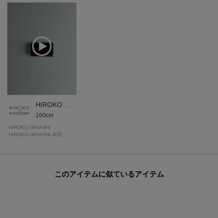
お手入れの際には、市販の革用クリームのご使用をおすすめいたします。
ーーーーーーーーーーーーーーーーーーーーーーーーーーー
◆気になるアイテムは『お気に入り登録』がおすすめです◆
オンラインサイトの商品ページにある「♡マーク」をクリックして簡単に追
加できます。
お気に入り登録して頂いたアイテムは・・・
HIROKO HAYASHI 本部
再入荷通知や、値下げ情報・在庫状況をメルマガにてお知らせいたします。
160cm
ーーーーーーーーーーーーーーーーーーーーーーーーーーー
HIROKO HAYASHI
HIROKO HAYASHI 本部
このアイテムに似ているアイテム