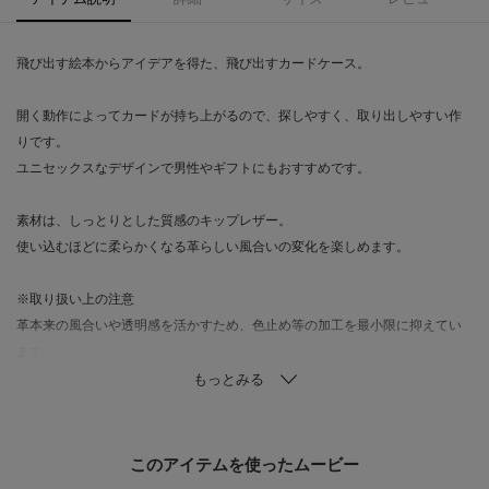
飛び出す絵本からアイデアを得た、飛び出すカードケース。
開く動作によってカードが持ち上がるので、探しやすく、取り出しやすい作
りです。
ユニセックスなデザインで男性やギフトにもおすすめです。
素材は、しっとりとした質感のキップレザー。
使い込むほどに柔らかくなる革らしい風合いの変化を楽しめます。
※取り扱い上の注意
革本来の風合いや透明感を活かすため、色止め等の加工を最小限に抑えてい
ます。
そのため、摩擦や水濡れによりシミや色落ちが生じる可能性がございますの
で十分にお気をつけください。
水に濡れた場合には、すぐに乾いた布で水分を拭き取り、よく乾かしてくだ
さい。
このアイテムを使ったムービー
濡れたまま放置しますとシミの原因となります。