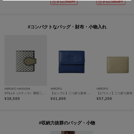
さらに5%OFF
さらに10%OFF
#コンパクトなバッグ・財布・小物入れ
HIROKO HAYASHI
HIROFU
HIROFU
STILLA（スティラ）薄型二つ折り財布
【センプレ】二つ折り財布 レザー ウォレット 本革（商品番号：P25-50704）
【ピウメノ】二つ折
¥
38,500
¥
41,800
¥
57,200
#収納力抜群のバッグ・小物