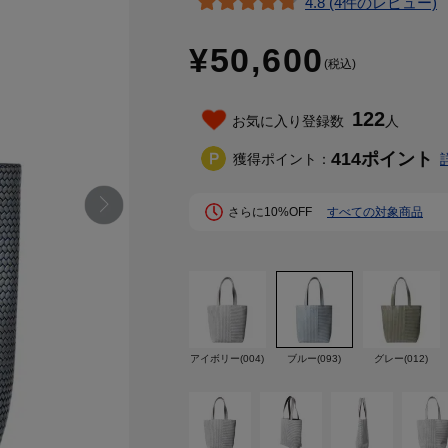
4.8 (4件のレビュー)
¥50,600
(税込)
122
お気に入り登録数
人
414
ポイント
獲得ポイント：
さらに10%OFF
すべての対象商品
アイボリー(004)
ブルー(093)
グレー(012)