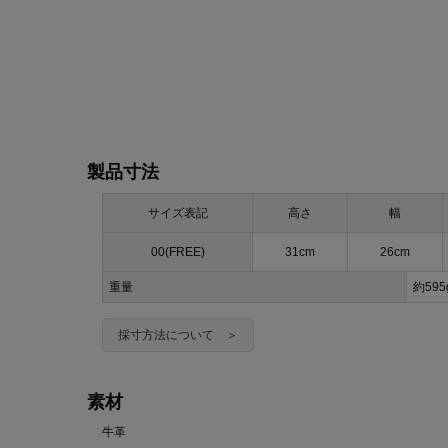
製品寸法
サイズ表記
高さ
幅
00(FREE)
31cm
26cm
重量
約595
採寸方法について ＞
素材
牛革