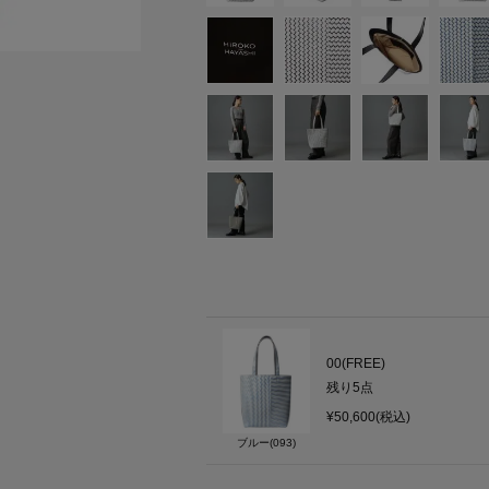
00(FREE)
残り
5
点
¥50,600(税込)
ブルー(093)