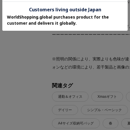
オンラインサイトの商品ページにある「ハ
お気に入り登録して頂いたアイテムは・・
再入荷通知や、値下げ情報・在庫状況をメ
ーーーーーーーーーーーーーーーーーーー
※照明の関係により、実際よりも色味が違
ォンなどの環境により、若干製品と画像の
関連タグ
通勤＆オフィス
Xmasギフト
デイリー
シンプル・ベーシック
A4サイズ収納可バッグ
春