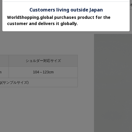
秋物
冬物
秋冬物
ショルダー対応サイズ
m
104～123cm
0g(サンプルサイズ)