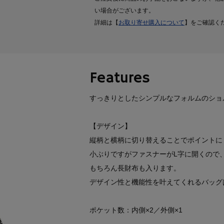
い場合がございます。
詳細は【
お取り寄せ購入について
】をご確認く
Features
すっきりとしたシンプルなフォルムのショ
【デザイン】
縦柄と横柄に切り替えることでポイントに
小ぶりですがファスナーがL字に開くので
もちろん長財布も入ります。
デザイン性と機能性を叶えてくれるバッグ
ポケット数：内側×2／外側×1