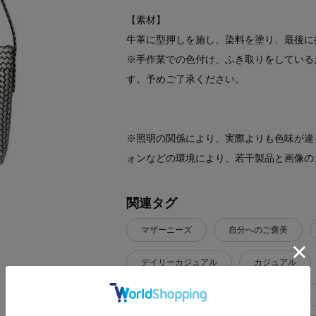
【素材】
牛革に型押しを施し、染料を塗り、最後に
※手作業での色付け、ふき取りをしている
す。予めご了承ください。
※照明の関係により、実際よりも色味が違
ォンなどの環境により、若干製品と画像の
関連タグ
マザーニーズ
自分へのご褒美
デイリーカジュアル
カジュアル
春
夏
秋
冬