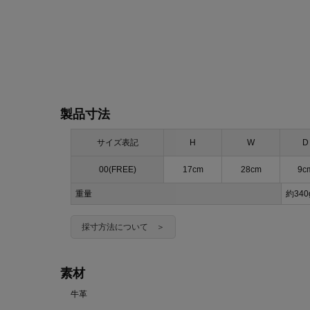
製品寸法
サイズ表記
H
W
D
00(FREE)
17cm
28cm
9c
重量
約34
採寸方法について ＞
素材
牛革