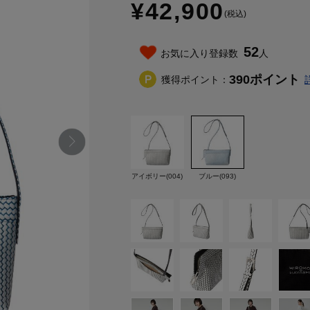
¥42,900
(税込)
52
お気に入り登録数
人
390
ポイント
獲得ポイント：
アイボリー(004)
ブルー(093)