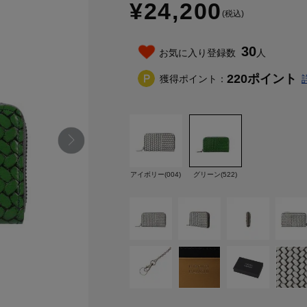
¥24,200
(税込)
30
お気に入り登録数
人
220
ポイント
獲得ポイント：
アイボリー(004)
グリーン(522)