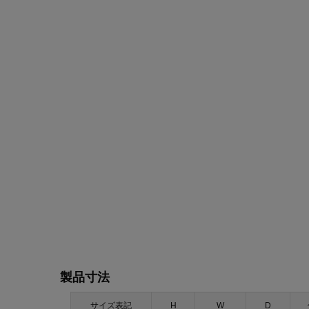
製品寸法
サイズ表記
H
W
D