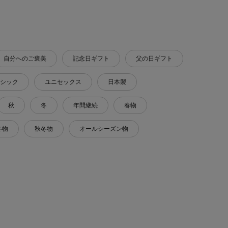
自分へのご褒美
記念日ギフト
父の日ギフト
シック
ユニセックス
日本製
秋
冬
年間継続
春物
冬物
秋冬物
オールシーズン物