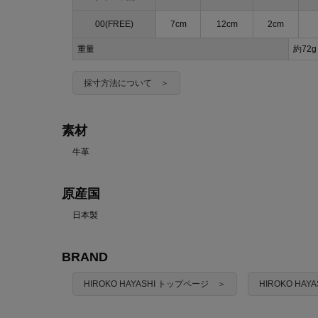
00(FREE)
7cm
12cm
2cm
重量
約72g
採寸方法について ＞
素材
牛革
原産国
日本製
BRAND
HIROKO HAYASHI トップページ ＞
HIROKO HA