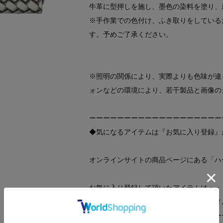
牛革に型押しを施し、墨色の染料を塗り、
※手作業での色付け、ふき取りをしている
す。予めご了承ください。
※照明の関係により、実際よりも色味が違
ォンなどの環境により、若干製品と画像の
ーーーーーーーーーーーーーーーーーーー
◆気になるアイテムは『お気に入り登録』
オンラインサイトの商品ページにある「ハ
お気に入り登録して頂いたアイテムは・・
再入荷通知や、値下げ情報・在庫状況をメ
ーーーーーーーーーーーーーーーーーーー