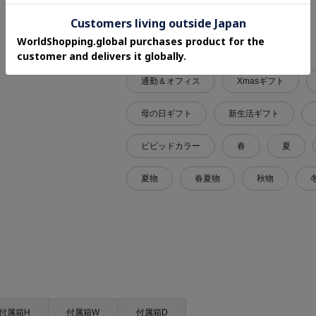
関連タグ
通勤＆オフィス
Xmasギフト
母の日ギフト
新生活ギフト
ビビッドカラー
春
夏
夏物
春夏物
秋物
付属箱H
付属箱W
付属箱D