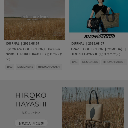
JOURNAL |
2026.08.07
JOURNAL |
2026.08.07
《2026 A/W COLLECTION》Dolce Far
TRAVEL COLLECTION【COMODA】 |
Niente | HIROKO HAYASHI（ヒロコハヤ
HIROKO HAYASHI（ヒロコハヤシ）
シ）
BAG
DESIGNERS
HIROKO HAYASHI
BAG
DESIGNERS
HIROKO HAYASHI
ヒロコ ハヤシ
お気に入りに追加