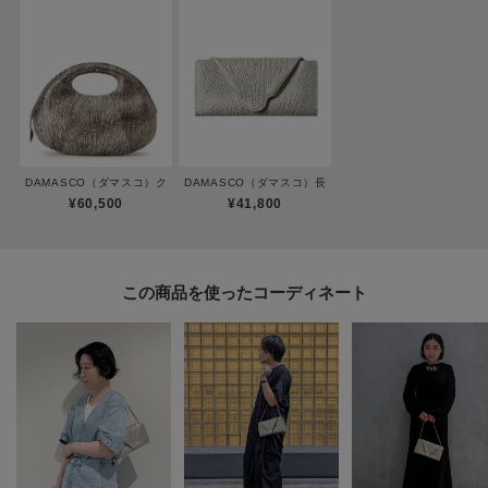
※007(ゴールド)カラーは、オンラインストア・松屋銀座店で限定販売となり
ます。
【素材】
箔を貼った牛革に織物風の型押しを施し、最後にアンティーク風に仕上げて
います。
内側の配色もポイントです。
DAMASCO（ダマスコ）クロワッサンバッグM
DAMASCO（ダマスコ）長財布
※手作業での色付けをしているため、色の出方や濃淡が写真と異なる場合が
¥60,500
¥41,800
ございます。予めご了承ください。
この商品を使った
※照明の関係により、実際よりも色味が違って見える場合があります。ま
た、パソコン・スマートフォンなどの環境により、若干製品と画像のカラー
が異なる場合もございます。