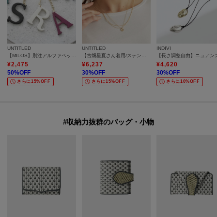
UNTITLED
UNTITLED
INDIVI
【MILOS】別注アルファベットチャーム
【古畑星夏さん着用/ステンレス】レイヤードチェーンネックレス
¥
2,475
¥
6,237
¥
4,620
50
%OFF
30
%OFF
30
%OFF
さらに15%OFF
さらに15%OFF
さらに10%OFF
#収納力抜群のバッグ・小物