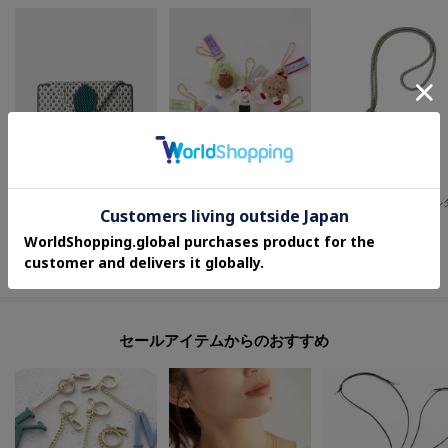
HIROKO HAYASHI
OPAQUE.CLIP
HIROFU
STILLA（スティラ）長財布ミニ
【WANPAKU HOUSE】アソートパペットチャーム
¥
46,200
¥
3,979
¥
24,200
セールアイテムからのおすすめ