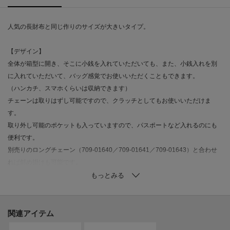
人気の長財布と同じ作りのサイズが大きいタイプ。
【デザイン】
全体が箱型に開き、そこに小銭を入れていただいても、また、小銭入れを別
に入れていただいて、バッグ感覚でお使いいただくこともできます。
（ハンカチ、スマホくらいは収納できます）
チェーンは取りはずし可能ですので、クラッチとしてもお使いいただけま
す。
取り外し可能のポケットも入っていますので、パスポートなど入れるのにも
便利です。
別売りのロングチェーン（709-01640／709-01641／709-01643）と合わせ
れば斜め掛けも可能です。
カード入れ：12箇所／札入れ：4箇所／小銭入れ：1箇所／スナップボタン調
整：2段階
関連アイテム