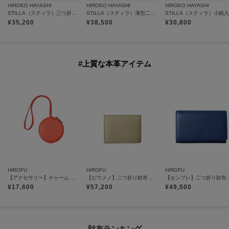
HIROKO HAYASHI
HIROKO HAYASHI
HIROKO HAYASHI
STILLA（スティラ）三つ折り財布
STILLA（スティラ）薄型二つ折り財布
STILLA（スティラ）小銭
¥
35,200
¥
38,500
¥
30,800
#上質な本革アイテム
HIROFU
HIROFU
HIROFU
【アクセサリー】チャーム ポーチ レザー 本革（商品番号：P25－65612）
【ピウメノ】二つ折り財布 レザー コンパクトウォレット 本革（商品番号：P25-65405）
【センプレ】二つ
¥
17,600
¥
57,200
¥
49,500
財布ランキング