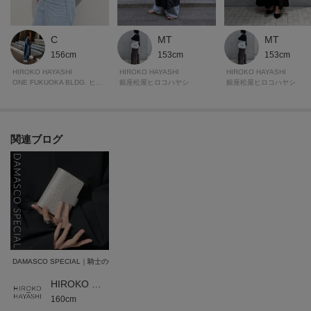
C
MT
MT
156cm
153cm
153cm
HIROKO HAYASHI
HIROKO HAYASHI
HIROKO HAYASHI
ONE FUKUOKA BLDG. ヒロコハヤシ
銀座松屋ヒロコハヤシ
銀座松屋ヒロコハヤシ
関連ブログ
DAMASCO SPECIAL｜騎士の剣から生まれた、エレガントな限定コレクション
HIROKO HAYASHI 本部
160cm