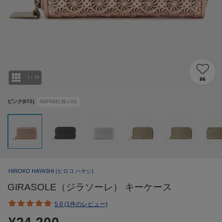
1
/
16
86
ピンク(072)
00(FREE)
残り
3
点
HIROKO HAYASHI
(ヒロコ ハヤシ)
GIRASOLE（ジラソーレ） キーケース
5.0 (1件のレビュー)