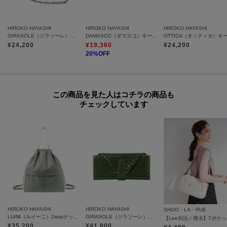
た、パソコン・スマートフォンなどの環境により、若干製品と画像のカラー
が異なる場合もございます。
HIROKO HAYASHI
HIROKO HAYASHI
HIROKO HAYASHI
GIRASOLE（ジラソーレ）キーケース
DAMASCO（ダマスコ）キーケース
¥
24,200
¥
19,360
¥
24,200
20
%OFF
この商品を見た人はコチラの商品も
チェックしています
HIROKO HAYASHI
HIROKO HAYASHI
SHOO・LA・RUE
LUINI（ルイーニ）2wayナップサック
GIRASOLE（ジラソーレ）長財布
【L
¥
35,200
¥
41,800