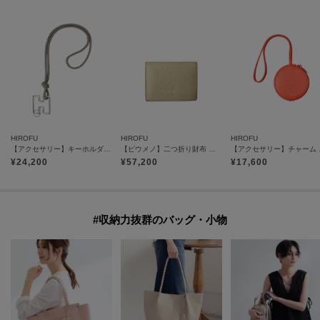
HIROFU
HIROFU
HIROFU
【アクセサリー】キーホルダー ストラップ レザー 本革（商品番号：P25-65510）
【ピウメノ】二つ折り財布 レザー コンパクトウォレット 本革（商品番号：P25-65405）
【アクセサリー
¥
24,200
¥
57,200
¥
17,600
#収納力抜群のバッグ・小物