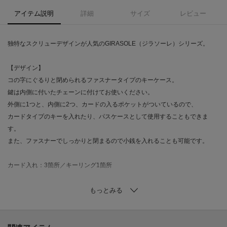
アイテム説明
詳細
サイズ
レビュー
独特なスクリューデザインが人気のGIRASOLE（ジラソーレ）シリーズ。
【デザイン】
コの字にぐるりと閉められるファスナータイプのキーケース。
鍵は内側に付いたチェーンに付けてお使いください。
外側に1つと、内側に2つ、カードの入るポケットがついているので、
カードタイプのキーを入れたり、パスケースとして使用することもできま
す。
また、ファスナーでしっかりと閉まるので小銭を入れることも可能です。
カード入れ：3箇所／キーリング1箇所
【素材】
一見金網のように見える連続的な模様の素材は、箔押しをした牛革に、型押
しと型抜きを同時に施しました。
革を型抜きしていますので、上品感がありながら軽い仕上がりになっていま