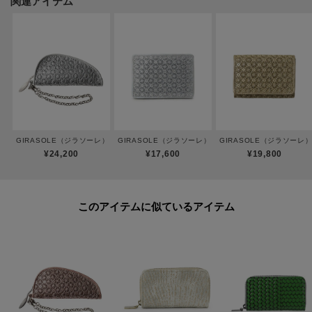
関連アイテム
す。
【スタッフのおすすめポイント】
・小銭とカードが入るのでキャッシュレス用の財布にも使える。
ーーーーーーーーーーーーーーーーーーーーーーーーーーー
◆気になるアイテムは『お気に入り登録』がおすすめです◆
GIRASOLE（ジラソーレ）キーケース
GIRASOLE（ジラソーレ）名刺入れ
GIRASOLE（ジラソーレ
¥24,200
¥17,600
¥19,800
オンラインサイトの商品ページにある「ハートマーク」をクリックして簡単
に追加できます。
このアイテムに似ているアイテム
お気に入り登録して頂いたアイテムは・・・
再入荷通知や、値下げ情報・在庫状況をメルマガにてお知らせいたします。
ーーーーーーーーーーーーーーーーーーーーーーーーーーー
※照明の関係により、実際よりも色味が違って見える場合があります。ま