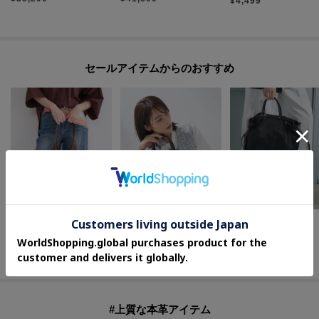
¥
4,499
セールアイテムからのおすすめ
OPAQUE.CLIP
INDIVI
UNTITLED
【軽量／内ポケット付き】カギ針ラメワンショルダーバッグ
【ミドルサイズ／合皮／ショルダー付】スタッズ風メタルバッグ
2WAYドロストトート
¥
3,587
¥
4,400
¥
5,500
40
%OFF
60
%OFF
50
%OFF
#上質な本革アイテム