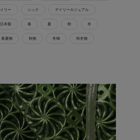
イリー
シック
デイリーカジュアル
日本製
春
夏
秋
冬
春夏物
秋物
冬物
秋冬物