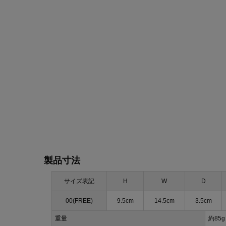
製品寸法
サイズ表記
H
W
D
00(FREE)
9.5cm
14.5cm
3.5cm
重量
約85g