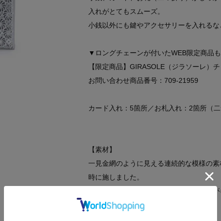
入れがとてもスムーズ。
小銭以外にも鍵やアクセサリーを入れるな
▼ロングチェーンが付いたWEB限定商品
【限定商品】GIRASOLE（ジラソーレ）
お問い合わせ商品番号：709-21959
カード入れ：5箇所／お札入れ：2箇所（
【素材】
一見金網のように見える連続的な模様の素
時に施しました。
革を型抜きしているので、上品でありなが