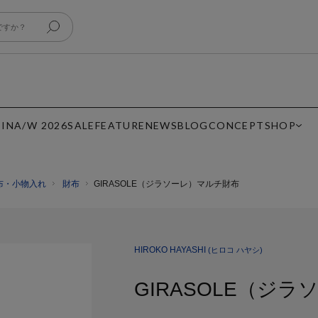
 IN
A/W 2026
SALE
FEATURE
NEWS
BLOG
CONCEPT
SHOP
布・小物入れ
財布
GIRASOLE（ジラソーレ）マルチ財布
HIROKO HAYASHI
(ヒロコ ハヤシ)
GIRASOLE（ジ