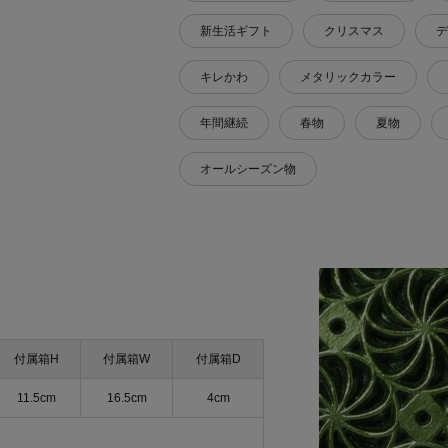
新生活ギフト
クリスマス
デ
キレかわ
メタリックカラー
年間継続
春物
夏物
オールシーズン物
付属箱H
付属箱W
付属箱D
11.5cm
16.5cm
4cm