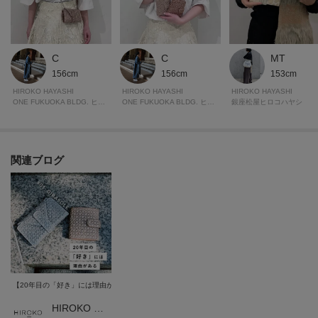
再入荷通知や、値下げ情報・在庫状況をメルマガにてお知らせいたします。
ーーーーーーーーーーーーーーーーーーーーーーーーーーー
C
C
MT
156cm
156cm
153cm
※照明の関係により、実際よりも色味が違って見える場合があります。ま
HIROKO HAYASHI
HIROKO HAYASHI
HIROKO HAYASHI
た、パソコン・スマートフォンなどの環境により、若干製品と画像のカラー
ONE FUKUOKA BLDG. ヒロコハヤシ
ONE FUKUOKA BLDG. ヒロコハヤシ
銀座松屋ヒロコハヤシ
が異なる場合もございます。
関連ブログ
【20年目の「好き」には理由がある】アートピースを携えて -GIRASOLE-
HIROKO HAYASHI 本部