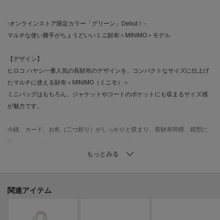
-オンラインストア限定カラー「グリーン」Debut！-
マルチな使い勝手がちょうどいいミニ財布＜MINIMO＞モデル
【デザイン】
ヒロコ ハヤシ一番人気の長財布のデザインを、コンパクトなサイズに仕上げ
たマルチに使える財布＜MINIMO（ミニモ）＞
ミニバッグはもちろん、ジャケットやコートのポケットにも収まるサイズ感
が魅力です。
小銭、カード、お札（二つ折り）がしっかりと収まり、長財布同様、箱型に
開くつくりは小銭の出し入れがとてもスムーズ。
小銭以外にも鍵やアクセサリーを入れるなど、自由な使い方をお楽しみくだ
さい。
▼ロングチェーンが付いたWEB限定商品もございます。
関連アイテム
【限定商品】GIRASOLE（ジラソーレ）チェーン付マルチ財布
お問い合わせ商品番号：709-21959