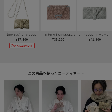
カード入れ：5箇所／お札入れ：2箇所（二つ折り）／小銭入れ：1箇所／スナ
ップボタン調節：1段階
【素材】
【限定商品】GIRASOLE（ジラソーレ）チェーン付マルチ財布
【限定商品】GIRASOLE SERA（ジラソーレ セーラ）
GIRASOLE（ジラソーレ
一見金網のように見える連続的な模様の素材は、メタリック加工をした牛革
¥37,400
¥35,200
¥41,800
に、型押しと型抜きを同時に施しました。
さらに10%OFF
革を型抜きしているので、上品でありながら、軽い仕上がりになっていま
す。
この商品を使った
ーーーーーーーーーーーーーーーーーーーーーーーーーーー
◆気になるアイテムは『お気に入り登録』がおすすめです◆
オンラインサイトの商品ページにある「ハートマーク」をクリックして簡単
に追加できます。
お気に入り登録して頂いたアイテムは・・・