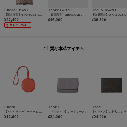
HIROKO HAYASHI
HIROKO HAYASHI
HIROKO HAYASHI
【限定商品】GIRASOLE（ジラソーレ）チェーン付マルチ財布
【数量限定】GIRASOLE CIOCCOLATA（ジラソーレ チョコラータ）長財布ミニ
¥
37,400
¥
46,200
¥
38,500
さらに10%OFF
#上質な本革アイテム
HIROFU
HIROFU
HIROFU
【アクセサリー】チャーム ポーチ レザー 本革（商品番号：P25－65612）
【プラティカ】カードケース レザー 本革（商品番号：P25-50104）
【ピウメノ】
¥
17,600
¥
24,200
¥
24,200