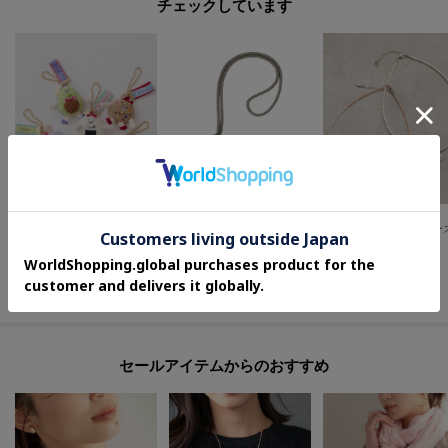
チェックしています
OPAQUE.CLIP
HIROFU
UNTITLED
【WANPAKU HOUSE】アソートパペットチャーム
【アクセサリー】キーホルダー ストラップ レザー 本革（商品番号：P25-65510）
¥
3,979
¥
24,200
¥
3,960
50
%OFF
さらに15%OFF
セールアイテムからのおすすめ