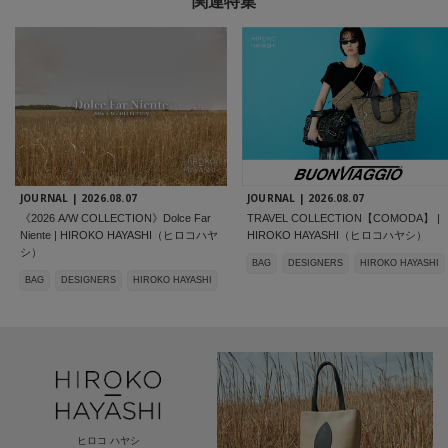
関連特集
JOURNAL |
2026.08.07
JOURNAL |
2026.08.07
《2026 A/W COLLECTION》Dolce Far
TRAVEL COLLECTION【COMODA】 |
Niente | HIROKO HAYASHI（ヒロコハヤ
HIROKO HAYASHI（ヒロコハヤシ）
シ）
BAG
DESIGNERS
HIROKO HAYASHI
BAG
DESIGNERS
HIROKO HAYASHI
ヒロコ ハヤシ