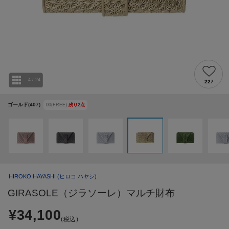
4
/
24
227
ゴールド(407)
00(FREE)
残り
2
点
HIROKO HAYASHI
(ヒロコ ハヤシ)
GIRASOLE（ジラソーレ）マルチ財布
¥34,100
(税込)