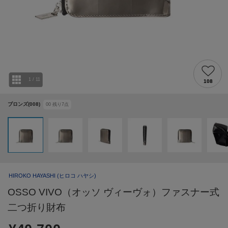
1
/
11
108
ブロンズ(008)
00
残り
7
点
HIROKO HAYASHI
(ヒロコ ハヤシ)
OSSO VIVO（オッソ ヴィーヴォ）ファスナー式
二つ折り財布