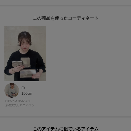
【素材】
クロームなめしの牛革にメタリック加工を施しました。
この商品を使った
内袋やファスナーは黒で引き締まった印象に仕上げました。
ーーーーーーーーーーーーーーーーーーーーーーーーーーー
◆気になるアイテムは『お気に入り登録』がおすすめです◆
オンラインサイトの商品ページにある「ハートマーク」をクリックして簡単
に追加できます。
お気に入り登録して頂いたアイテムは・・・
再入荷通知や、値下げ情報・在庫状況をメルマガにてお知らせいたします。
m
ーーーーーーーーーーーーーーーーーーーーーーーーーーー
150cm
HIROKO HAYASHI
京都大丸ヒロコハヤシ
※照明の関係により、実際よりも色味が違って見える場合があります。ま
た、パソコン・スマートフォンなどの環境により、若干製品と画像のカラー
が異なる場合もございます。
このアイテムに似ているアイテム