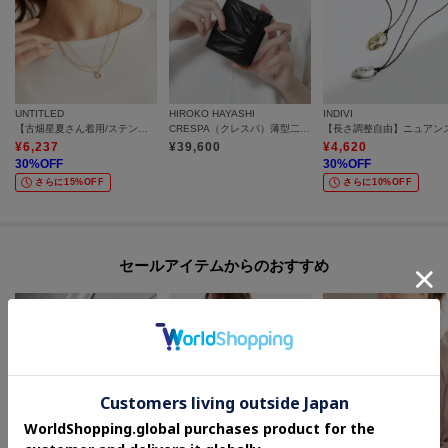
UNTITLED
HIROKO HAYASHI
INDIVI
【古畑星夏さん着用/ステンレス】レイヤードチェーンネックレス
CRESPA（クレスパ）薄型二つ折り財布
¥
6,237
¥
39,600
¥
4,620
30
%OFF
30
%OFF
さらに15%OFF
さらに10%OFF
セールアイテムからのおすすめ