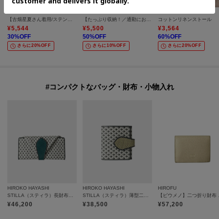
UNTITLED
Reflect
UNTITLED
【古畑星夏さん着用/ステンレスチェーン】ニュアンスハートトップ
【たっぷり収納！／通勤におすすめ】’26春夏毎日バッグ
コットンリネンストール
¥
5,544
¥
5,500
¥
3,564
30
%OFF
50
%OFF
60
%OFF
さらに20%OFF
さらに10%OFF
さらに20%OFF
#コンパクトなバッグ・財布・小物入れ
HIROKO HAYASHI
HIROKO HAYASHI
HIROFU
STILLA（スティラ）長財布ミニ
STILLA（スティラ）薄型二つ折り財布
【ピウメノ】二つ折
¥
46,200
¥
38,500
¥
57,200