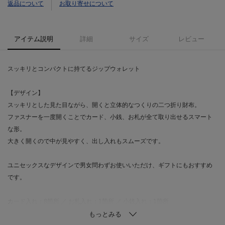
返品について
お取り寄せについて
アイテム説明
詳細
サイズ
レビュー
スッキリとコンパクトに持てるジップウォレット
【デザイン】
スッキリとした見た目ながら、開くと立体的なつくりの二つ折り財布。
ファスナーを一度開くことでカード、小銭、お札が全て取り出せるスマート
な形。
大きく開くので中が見やすく、出し入れもスムーズです。
ユニセックスなデザインで男女問わずお使いいただけ、ギフトにもおすすめ
です。
カード入れ：8箇所 ／ お札入れ：1箇所 ／ 小銭入れ：1箇所
※中央にお札、手前に小銭を入れてご使用ください。