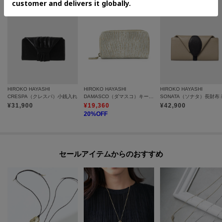
HIROKO HAYASHI
HIROKO HAYASHI
HIROKO HAYASHI
CRESPA（クレスパ）小銭入れ
DAMASCO（ダマスコ）キーケース
SONATA（ソナタ）長財布
¥
31,900
¥
19,360
¥
42,900
20
%OFF
セールアイテムからのおすすめ