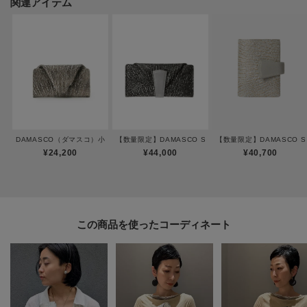
関連アイテム
います。
※手作業での色付けをしているため、色の出方や濃淡が写真と異なる場合が
ございます。予めご了承ください。
ーーーーーーーーーーーーーーーーーーーーーーーーーーー
◆気になるアイテムは『お気に入り登録』がおすすめです◆
DAMASCO（ダマスコ）小銭入れ
【数量限定】DAMASCO SPECIAL（ダマスコ スペシ
【数量限定】DAMASCO 
オンラインサイトの商品ページにある「ハートマーク」をクリックして簡単
¥24,200
¥44,000
¥40,700
に追加できます。
お気に入り登録して頂いたアイテムは・・・
再入荷通知や、値下げ情報・在庫状況をメルマガにてお知らせいたします。
この商品を使った
ーーーーーーーーーーーーーーーーーーーーーーーーーーー
※照明の関係により、実際よりも色味が違って見える場合があります。ま
た、パソコン・スマートフォンなどの環境により、若干製品と画像のカラー