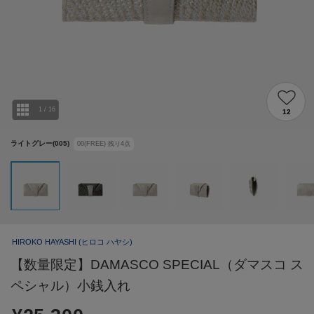
1
/
16
12
ライトグレー(005)
00(FREE)
残り
4
点
HIROKO HAYASHI
(ヒロコ ハヤシ)
【数量限定】DAMASCO SPECIAL（ダマスコ ス
ペシャル）小銭入れ