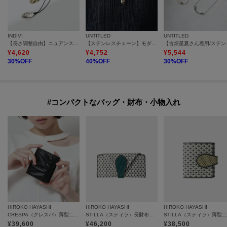
INDIVI
UNTITLED
UNTITLED
【長さ調整自由】ニュアンスモチーフ コードペンダント
【ステンレスチェーン】モダンビーンズトップ
【古畑星夏さ
¥
4,620
¥
4,752
¥
5,544
30
%OFF
40
%OFF
30
%OFF
#コンパクトなバッグ・財布・小物入れ
HIROKO HAYASHI
HIROKO HAYASHI
HIROKO HAYASHI
CRESPA（クレスパ）薄型二つ折り財布
STILLA（スティラ）長財布ミニ
¥
39,600
¥
46,200
¥
38,500