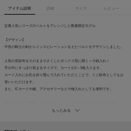
アイテム説明
詳細
サイズ
レビュー
定番人気シリーズのベルトをアレンジした数量限定モデル
【デザイン】
中世の騎士の剣からインスピレーションをえたベルトをデザインしました。
人気の長財布をそのまま小さくしたボックス型に開く＜小銭入れ＞
手の中にすっぽり収まるサイズで、カードが2～3枚入ります。
カード入れにお札を折り畳んで入れていただくことで、ミニ財布としてもお
使いいただけます。
また、ICカードや鍵、アクセサリーなど小物入れとしても便利です。
カード入れ：2箇所 ／ お札入れ：なし（カード入れに三つ折りで収納可） ／
小銭入れ：1箇所 ／ スナップボタン調節：1段階
【素材】
箔を貼った牛革に織物風の型押しを施し、最後にアンティーク風に仕上げて