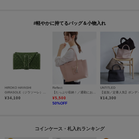
#軽やかに持てるバッグ＆小物入れ
HIROKO HAYASHI
Reflect
UNTITLED
GIRASOLE（ジラソーレ）マルチ財布
【たっぷり収納！／通勤におすすめ】’26春夏毎日バッグ
¥
34,100
¥
5,500
¥
14,300
50
%OFF
コインケース・札入れランキング