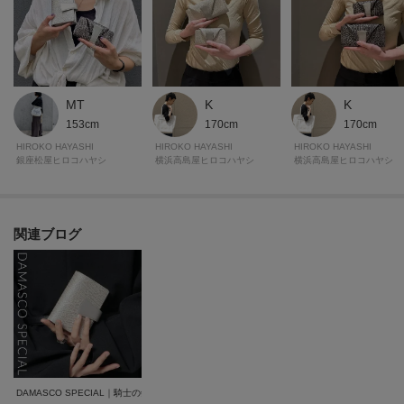
が異なる場合もございます。
MT
K
K
153cm
170cm
170cm
HIROKO HAYASHI
HIROKO HAYASHI
HIROKO HAYASHI
銀座松屋ヒロコハヤシ
横浜高島屋ヒロコハヤシ
横浜高島屋ヒロコハヤシ
関連ブログ
DAMASCO SPECIAL｜騎士の剣から生まれた、エレガントな限定コレクション