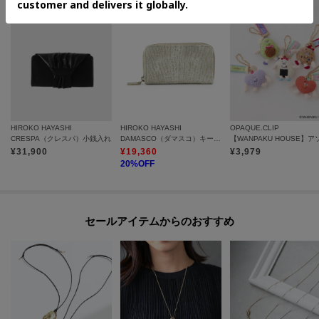
HIROKO HAYASHI
HIROKO HAYASHI
OPAQUE.CLIP
CRESPA（クレスパ）小銭入れ
DAMASCO（ダマスコ）キーケース
¥
31,900
¥
19,360
¥
3,979
20
%OFF
セールアイテムからのおすすめ