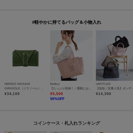
#軽やかに持てるバッグ＆小物入れ
HIROKO HAYASHI
Reflect
UNTITLED
GIRASOLE（ジラソーレ）マルチ財布
【たっぷり収納！／通勤におすすめ】’26春夏毎日バッグ
¥
34,100
¥
5,500
¥
14,300
50
%OFF
コインケース・札入れランキング