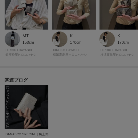
が異なる場合もございます。
MT
K
K
153cm
170cm
170cm
HIROKO HAYASHI
HIROKO HAYASHI
HIROKO HAYASHI
銀座松屋ヒロコハヤシ
横浜高島屋ヒロコハヤシ
横浜高島屋ヒロコハヤシ
関連ブログ
DAMASCO SPECIAL｜騎士の剣から生まれた、エレガントな限定コレクション