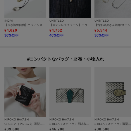
INDIVI
UNTITLED
UNTITLED
【長さ調整自由】ニュアンスモチーフ コードペンダント
【ステンレスチェーン】モダンビーンズトップ
【古畑星夏さ
¥
4,620
¥
4,752
¥
5,544
30
%OFF
40
%OFF
30
%OFF
#コンパクトなバッグ・財布・小物入れ
HIROKO HAYASHI
HIROKO HAYASHI
HIROKO HAYASHI
CRESPA（クレスパ）薄型二つ折り財布
STILLA（スティラ）長財布ミニ
¥
39,600
¥
46,200
¥
38,500