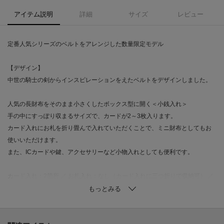
アイテム説明
詳細
サイズ
レビュー
定番人気シリーズのベルトをアレンジした数量限定モデル
【デザイン】
中世の騎士の剣からインスピレーションをえたベルトをデザインしました。
人気の長財布をそのまま小さくしたボックス型に開く＜小銭入れ＞
手の中にすっぽり収まるサイズで、カードが2～3枚入ります。
カード入れにお札を折り畳んで入れていただくことで、ミニ財布としてもお
使いいただけます。
また、ICカードや鍵、アクセサリーなど小物入れとしても便利です。
カード入れ：2箇所 ／ お札入れ：なし（カード入れに三つ折りで収納可） ／
小銭入れ：1箇所 ／ スナップボタン調節：1段階
【素材】
箔を貼った牛革に織物風の型押しを施し、最後にアンティーク風に仕上げて