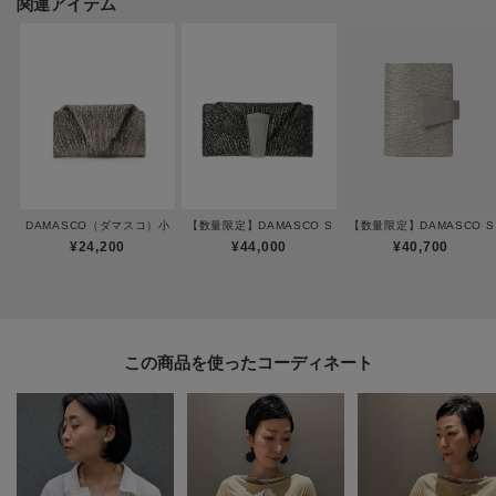
関連アイテム
います。
※手作業での色付けをしているため、色の出方や濃淡が写真と異なる場合が
ございます。予めご了承ください。
ーーーーーーーーーーーーーーーーーーーーーーーーーーー
◆気になるアイテムは『お気に入り登録』がおすすめです◆
DAMASCO（ダマスコ）小銭入れ
【数量限定】DAMASCO SPECIAL（ダマスコ スペシ
【数量限定】DAMASCO 
オンラインサイトの商品ページにある「ハートマーク」をクリックして簡単
¥24,200
¥44,000
¥40,700
に追加できます。
お気に入り登録して頂いたアイテムは・・・
再入荷通知や、値下げ情報・在庫状況をメルマガにてお知らせいたします。
この商品を使った
ーーーーーーーーーーーーーーーーーーーーーーーーーーー
※照明の関係により、実際よりも色味が違って見える場合があります。ま
た、パソコン・スマートフォンなどの環境により、若干製品と画像のカラー