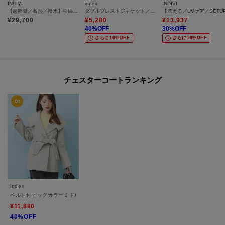
INDIVI
index
INDIVI
【超軽量／蓄熱／撥水】中綿ライトチェスターコート
ダブルブレストジャケット／セットアップ対応可【洗える／接触冷感／吸水速乾／防シワ／ストレッチ】
¥
29,700
¥
5,280
¥
13,937
40
%OFF
30
%OFF
さらに10%OFF
さらに10%OFF
チェスターコートランキング
index
ベルト付ビッグカラーミドルコート
¥11,880
40%OFF