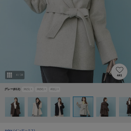
4
/
34
441
グレー(812)
36(S)
×
38(M)
×
40(L)
×
index
(インデックス)