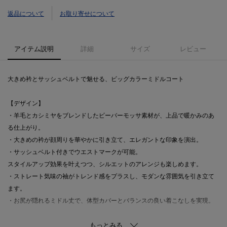
返品について
お取り寄せについて
アイテム説明
詳細
サイズ
レビュー
大きめ衿とサッシュベルトで魅せる、ビッグカラーミドルコート
【デザイン】
・羊毛とカシミヤをブレンドしたビーバーモッサ素材が、上品で暖かみのあ
る仕上がり。
・大きめの衿が顔周りを華やかに引き立て、エレガントな印象を演出。
・サッシュベルト付きでウエストマークが可能。
スタイルアップ効果を叶えつつ、シルエットのアレンジも楽しめます。
・ストレート気味の袖がトレンド感をプラスし、モダンな雰囲気を引き立て
ます。
・お尻が隠れるミドル丈で、体型カバーとバランスの良い着こなしを実現。
【素材】