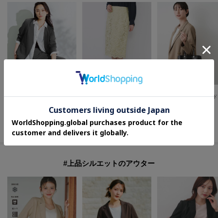
INDIVI
index
Dessin(Ladies)
【接触冷感／透湿／着る日傘】ノーカラージャケット
モールレースタイトスカート【洗濯機OK】
【
¥
9,900
¥
3,587
¥
3,498
50
%OFF
40
%OFF
50
%OFF
さらに15%OFF
さらに20%OFF
さらに10%OFF
#上品シルエットのアウター