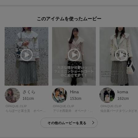
このアイテムを使ったムービー
さくら
Hina
koma
161cm
153cm
162cm
OPAQUE.CLIP
OPAQUE.CLIP
OPAQUE.CLIP
ららぽーと富士見 オペーク・ドット・クリップ
アリオ西新井 オペーク・ドット・クリップ
仙台泉パー
その他のムービーを見る