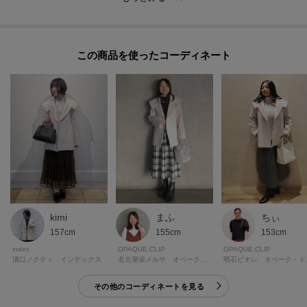
・羊毛とカシミヤをブレンドしたビーバーモッサ素材が、柔らかく滑らかな
肌触りと保温性を提供します。
・比較的軽量でありながら暖かく、長時間の着用でも快適な着心地を実現。
この商品を使った
・良質な素材感で、特別感のある仕上がりに。
【仕様】
・ポケット数：横×2
・裏地あり
※照明の関係により、実際よりも色味が違って見える場合があります。ま
た、パソコン・スマートフォンなどの環境により、若干製品と画像のカラー
が異なる場合もございます。
ちぃ
kimi
まふ
153cm
157cm
155cm
モデル情報：身長163cm B81 W56 H82 着用サイズ：38（M）
OPAQUE.CLIP
index
OPAQUE.CLIP
明石ピ
溝口ノクティ インデックス
名古屋栄メルサ オペーク・ドット・クリップ
その他のコーディネートを見る