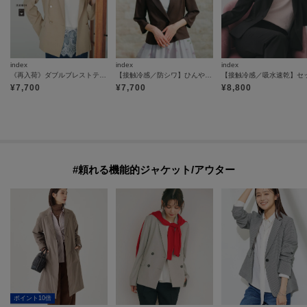
index
index
index
《再入荷》ダブルブレストテーラードジャケット【接触冷感／吸水速乾／イージーアイロン／防シワ／洗濯機OK】
【接触冷感／防シワ】ひんやり7分袖テーラードジャケット《洗濯機OK》
¥
7,700
¥
7,700
¥
8,800
#頼れる機能的ジャケット/アウター
ポイント10倍