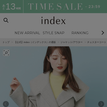
13
あ
と
時間
NEW ARRIVAL
STYLE SNAP
RANKING
BL
トップ
【公式】index（インデックス）の通販
ジャケット/アウター
チェスターコート