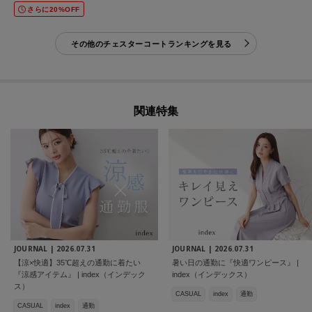
さらに20%OFF
その他のチェスターコートランキングを見る
関連特集
JOURNAL |
2026.07.31
JOURNAL |
2026.07.31
【涼×快適】35℃超えの通勤に着たい
暑い日の通勤に『快適ワンピース』 |
『涼感アイテム』 | index（インデック
index（インデックス）
ス）
CASUAL
index
通勤
CASUAL
index
通勤