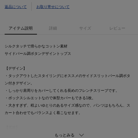
返品について
お取り寄せについて
アイテム説明
詳細
サイズ
レビュー
シルクタッチで滑らかなコットン素材
サイドパール調ボタンデザイントップス
【デザイン】
・タックアウトしたスタイリングにオススメのサイドスリットパール調ボタ
ン付きデザイン。
・しっかり肩周りをカバーしてくれる長めのフレンチスリーブです。
・ボックスシルエットなので体型カバーもできる1枚。
・大きすぎず、程よいゆとりのあるサイズ感なので、パンツはもちろん、ス
カート合わせでもバランスよく着こなせます。
【素材】
・目面の綺麗なシルケット加工が施されたコットン100％の素材を使用。