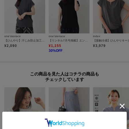
one'sterrace
one'sterrace
index
【ひんやり】汗じみ防止加工 ノースリーブプルオーバー
【リンネル7月号掲載】エンザイム加工 ノースリーブプルオーバー
¥
2,090
¥
1,155
¥
3,979
30
%OFF
この商品を見た人はコチラの商品も
チェックしています