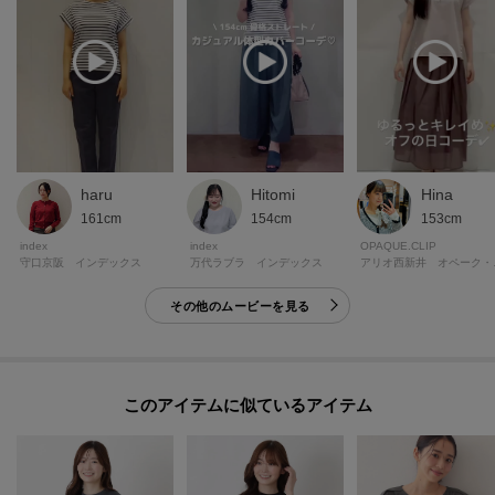
haru
Hitomi
Hina
161cm
154cm
153cm
index
index
OPAQUE.CLIP
守口京阪 インデックス
万代ラブラ インデックス
アリオ西
その他のムービーを見る
このアイテムに似ているアイテム