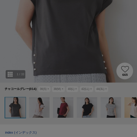
1
/
33
665
チャコールグレー(014)
36(S)
×
38(M)
×
40(L)
×
42(LL)
×
44(3L)
×
index
(インデックス)