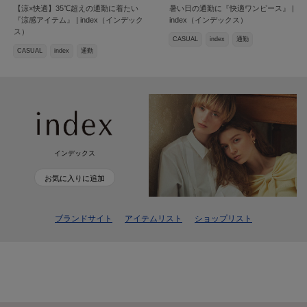
【涼×快適】35℃超えの通勤に着たい
暑い日の通勤に『快適ワンピース』 |
『涼感アイテム』 | index（インデック
index（インデックス）
ス）
CASUAL
index
通勤
CASUAL
index
通勤
インデックス
お気に入りに追加
ブランドサイト
アイテムリスト
ショップリスト