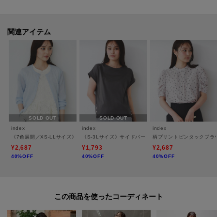
・シルケット加工を施すことで、表面に自然な光沢としなやかな風合いを加
えました。
・UVケアと接触冷感機能もついているので、汗ばむ季節にも快適に着用いた
関連アイテム
だけます。
・マシンウォッシャブルなので、ご自宅で簡単にお手入れしていただけま
す。
※この製品は、太陽光線中の紫外線(UV)を通しにくくします。この効果は永
久的ではありません。
SOLD OUT
SOLD OUT
index
index
index
※照明の関係により、実際よりも色味が違って見える場合があります。ま
《7色展開／XS-LLサイズ》ビジューボタンクルーネックカーディガン【洗濯機洗い可】
《S-3Lサイズ》サイドパール調ボタンボクシートップス
柄プリントピンタックブラ
た、パソコン・スマートフォンなどの環境により、若干製品と画像のカラー
¥2,687
¥1,793
¥2,687
40%OFF
40%OFF
40%OFF
が異なる場合もございます。
モデル情報：身長167cm B84 W62 H88 着用サイズ：38（M）
この商品を使った