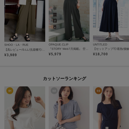
OPAQUE.CLIP
UNTITLED
SHOO・LA・RUE
『STORY Web7月掲載』 空気パンツ《接触冷感／UVケア／吸水速乾／防シワ／洗濯機OK》
【高レビュー/S-LL/洗濯機可/セットアップ可】着丈選べる 軽凛(かろりん) ひんやりフラップイージーパンツ
¥
5,979
¥
18,700
¥
3,989
カットソーランキング