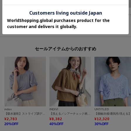
index
index
index
【接触冷感／UV】レースフレアスリーブトップス《洗濯機OK》
レースマーメイドスカート【洗濯機OK】
¥
2,391
¥
5,479
¥
3,979
20
%OFF
セールアイテムからのおすすめ
index
INDIVI
UNTITLED
【吸水速乾】ストライプ調デザインスリーブトップス《洗濯機OK》
【洗える／シアーチェック柄】異素材コンビスリーブトップス
¥
2,783
¥
8,382
¥
12,320
20
%OFF
40
%OFF
30
%OFF