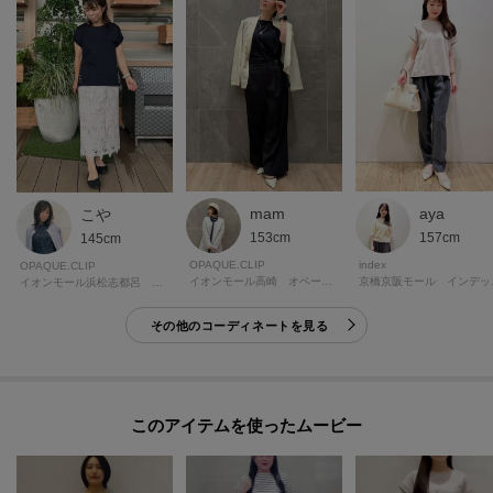
mam
aya
こや
153cm
157cm
145cm
OPAQUE.CLIP
index
OPAQUE.CLIP
イオンモール高崎 オペーク・ドット・クリップ
京橋
イオンモール浜松志都呂 オペーク・ドット・クリップ
その他のコーディネートを見る
このアイテムを使ったムービー