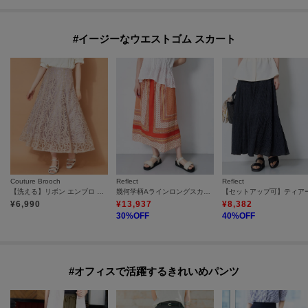
#イージーなウエストゴム スカート
Couture Brooch
Reflect
Reflect
【洗える】リボン エンブロ スカート
幾何学柄Aラインロングスカート
¥
6,990
¥
13,937
¥
8,382
30
%OFF
40
%OFF
#オフィスで活躍するきれいめパンツ