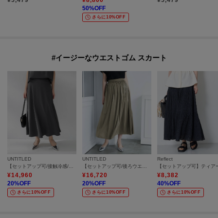
¥
5,479
¥
8,800
¥
5,479
50
%OFF
さらに10%OFF
#イージーなウエストゴム スカート
UNTITLED
UNTITLED
Reflect
【セットアップ可/接触冷感/遮熱】リラクシーフレアスカート
【セットアップ可/後ろウエストゴム/光沢感】ローンフレアスカート
¥
14,960
¥
16,720
¥
8,382
20
%OFF
20
%OFF
40
%OFF
さらに10%OFF
さらに10%OFF
さらに10%OFF