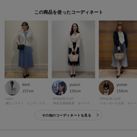
この商品を使った
kimi
yuicci
yume
157cm
156cm
159cm
index
OPAQUE.CLIP
OPAQUE.CLIP
溝口ノクティ インデックス
JR名古屋高島屋 オペーク・ドット・クリップ
イオンモ
その他のコーディネートを見る