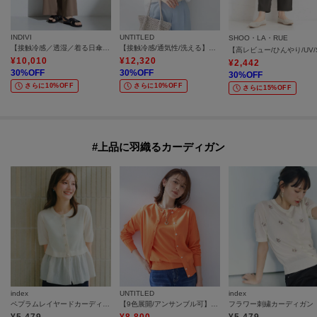
INDIVI
UNTITLED
SHOO・LA・RUE
【接触冷感／透湿／着る日傘】イージーワイドパンツ
【接触冷感/通気性/洗える】スタンドカラーフリルブラウス
¥
10,010
¥
12,320
¥
2,442
30
%OFF
30
%OFF
30
%OFF
さらに10%OFF
さらに10%OFF
さらに15%OFF
#上品に羽織るカーディガン
index
UNTITLED
index
ペプラムレイヤードカーディガン【洗濯機OK】
【9色展開/アンサンブル可】コットンクルーネックカーディガン