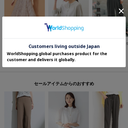
Couture Brooch
index
OPAQUE.CLIP
【洗える】リボン エンブロ スカート
【接触冷感】シアーラメドルマンショートカーディガン《洗濯機OK》
¥
6,990
¥
4,479
¥
5,979
セールアイテムからのおすすめ