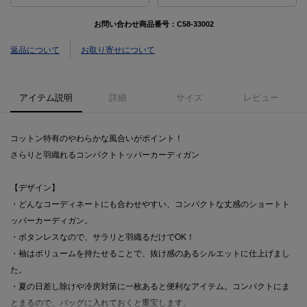
お問い合わせ商品番号：
C58-33002
返品について
お取り寄せについて
アイテム説明
詳細
サイズ
レビュー
コットン特有のやわらかな風合いがポイント！
さらりと羽織れるコンパクトトッパーカーディガン
【デザイン】
・どんなコーディネートにも合わせやすい、コンパクトな丈感のショートト
ッパーカーディガン。
・ボタンレスなので、サラリと羽織るだけでOK！
・袖はボリュームを持たせることで、抜け感のあるシルエットに仕上げまし
た。
・夏の日差し除けや冷房対策に一枚あると便利なアイテム。コンパクトにま
とまるので、バッグに入れておくと重宝します。