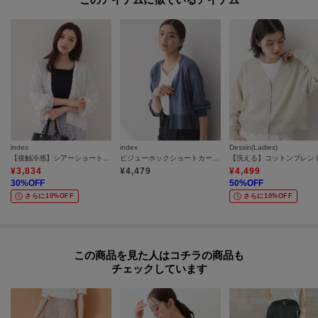
index
index
Dessin(Ladies)
【接触冷感】シアーショートトッパーカーディガン《洗濯機OK／抗ピル》
ビジューホックショートカーディガン【洗濯機OK／抗ピリング／6col】
¥
3,834
¥
4,479
¥
4,499
30
%OFF
50
%OFF
さらに10%OFF
さらに10%OFF
この商品を見た人はコチラの商品も
チェックしています