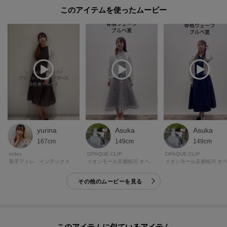
このアイテムを使ったムービー
yurina
Asuka
Asuka
167cm
149cm
149cm
index
OPAQUE.CLIP
OPAQUE.CLIP
取手アトレ インデックス
イオンモール京都桂川 オペーク ドット クリップ
その他のムービーを見る
このアイテムに似ているアイテム