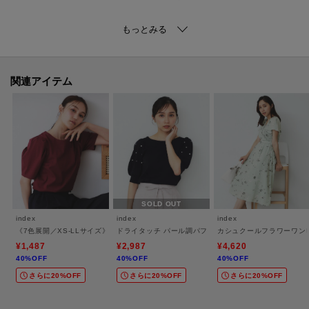
【素材】
・綿とナイロンを混紡した、やわらかで適度なシアー感と、さりげないラメ
感が特徴の清涼感のある糸を使用。
・マシンウォッシャブル可能なので、お手入れも簡単です！
関連アイテム
※照明の関係により、実際よりも色味が違って見える場合があります。ま
た、パソコン・スマートフォンなどの環境により、若干製品と画像のカラー
が異なる場合もございます。
モデル情報：身長168cm B81 W60 H89 着用サイズ：00
SOLD OUT
index
index
index
《7色展開／XS-LLサイズ》多機能タックスリーブトップス【汗ジミ防止／吸水速乾／
ドライタッチ パール調パフスリーブニット【洗濯機洗い
カシュクールフラワーワン
¥1,487
¥2,987
¥4,620
40%OFF
40%OFF
40%OFF
さらに20%OFF
さらに20%OFF
さらに20%OFF