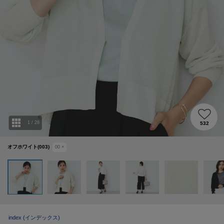
1
/
28
532
オフホワイト(003)
00
×
index
(インデックス)